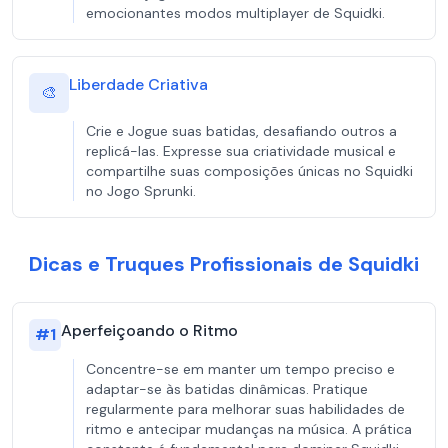
emocionantes modos multiplayer de Squidki.
Liberdade Criativa
🎨
Crie e Jogue suas batidas, desafiando outros a
replicá-las. Expresse sua criatividade musical e
compartilhe suas composições únicas no Squidki
no Jogo Sprunki.
Dicas e Truques Profissionais de Squidki
Aperfeiçoando o Ritmo
#
1
Concentre-se em manter um tempo preciso e
adaptar-se às batidas dinâmicas. Pratique
regularmente para melhorar suas habilidades de
ritmo e antecipar mudanças na música. A prática