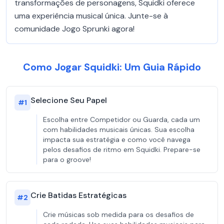
transformações de personagens, Squidki oferece
uma experiência musical única. Junte-se à
comunidade Jogo Sprunki agora!
Como Jogar Squidki: Um Guia Rápido
Selecione Seu Papel
#
1
Escolha entre Competidor ou Guarda, cada um
com habilidades musicais únicas. Sua escolha
impacta sua estratégia e como você navega
pelos desafios de ritmo em Squidki. Prepare-se
para o groove!
Crie Batidas Estratégicas
#
2
Crie músicas sob medida para os desafios de