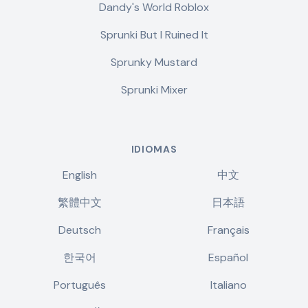
Dandy's World Roblox
Sprunki But I Ruined It
Sprunky Mustard
Sprunki Mixer
IDIOMAS
English
中文
繁體中文
日本語
Deutsch
Français
한국어
Español
Português
Italiano