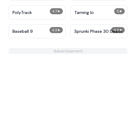
4.7
★
5
★
PolyTrack
Taming Io
4.3
★
4.4
★
Baseball 9
Sprunki Phase 30 Death
Advertisement