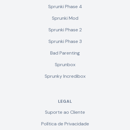
Sprunki Phase 4
Sprunki Mod
Sprunki Phase 2
Sprunki Phase 3
Bad Parenting
Sprunbox
Sprunky Incredibox
LEGAL
Suporte ao Cliente
Política de Privacidade