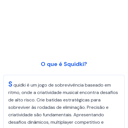
O que é Squidki?
S
quidki é um jogo de sobrevivência baseado em
ritmo, onde a criatividade musical encontra desafios
de alto risco. Crie batidas estratégicas para
sobreviver às rodadas de eliminação. Precisão e
criatividade são fundamentais. Apresentando
desafios dinâmicos, multiplayer competitivo e