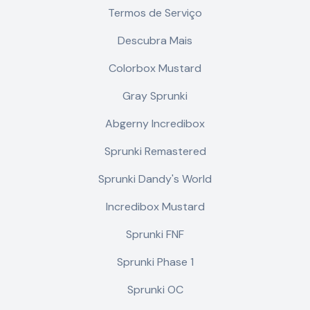
Termos de Serviço
Descubra Mais
Colorbox Mustard
Gray Sprunki
Abgerny Incredibox
Sprunki Remastered
Sprunki Dandy's World
Incredibox Mustard
Sprunki FNF
Sprunki Phase 1
Sprunki OC