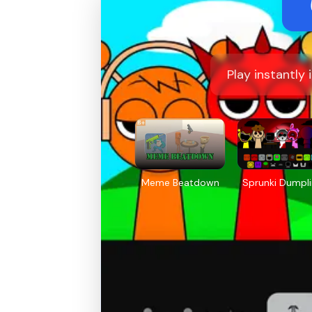
Play instantly
Meme Beatdown
Sprunki Dumpl