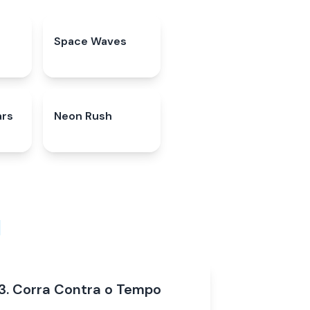
★
Space Waves
4.9
★
ars
★
Neon Rush
5.0
★
d
3. Corra Contra o Tempo