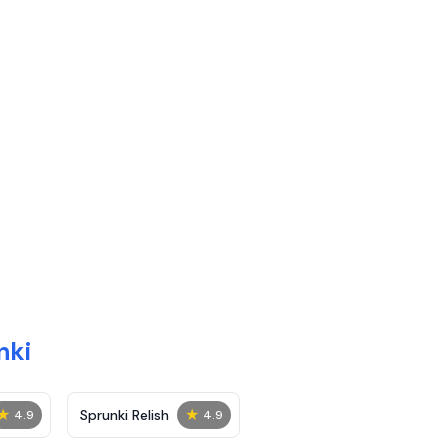
nki
★
★
Sprunki Relish
4.9
4.9