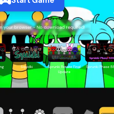
Start Game
 in your browser - No download required!
ing
Squidki
Sprunki Retake Final
Sprunki Phase 8
Update