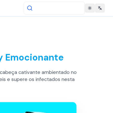
Toggle theme
Change 
ky Emocionante
-cabeça cativante ambientado no
eis e supere os infectados nesta