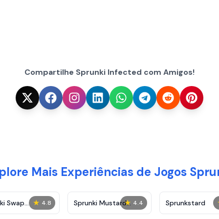
Compartilhe Sprunki Infected com Amigos!
plore Mais Experiências de Jogos Spru
★
★
ki Swap
Sprunki Mustard
Sprunkstard
4.8
4.4
case
Phase 2