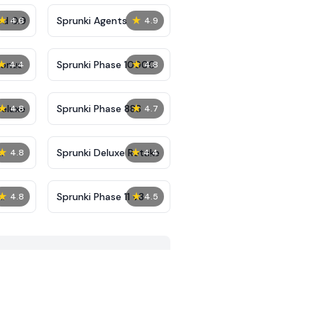
★
★
ed 0.9
Sprunki Agents
4.6
4.9
★
★
Bonus
Sprunki Phase 10000
4.4
4.8
★
★
Deluxe
Sprunki Phase 888
4.8
4.7
★
★
Sprunki Deluxe Retake
4.8
4.4
★
★
Sprunki Phase 11 v3
4.8
4.5