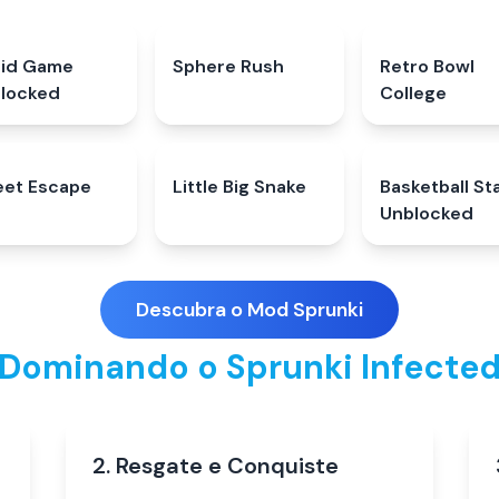
id Game
4.8
★
Sphere Rush
5.0
★
Retro Bowl
4.2
locked
College
eet Escape
5.0
★
Little Big Snake
4.9
★
Basketball St
4.8
Unblocked
Descubra o Mod Sprunki
Dominando o Sprunki Infecte
2. Resgate e Conquiste