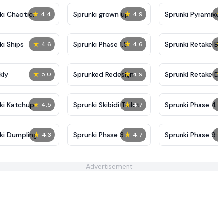
★
★
ki Chaotic
Sprunki grown up
Sprunki Pyramix
4.4
4.9
★
★
ki Ships
Sprunki Phase 1.5
Sprunki Retake 
4.6
4.6
★
★
kly
Sprunked Redesign
Sprunki Retake 
5.0
4.9
★
★
ki Katchup
Sprunki Skibidi Toilet
Sprunki Phase 4
4.5
4.7
Definitive
★
★
ki Dumpling
Sprunki Phase 3
Sprunki Phase 9:
4.3
4.7
Definitive
Remastered
Advertisement