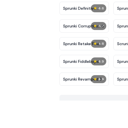
★
Sprunki Definitive
Sprun
4.6
Phase 7
Good
★
Sprunki Corruptbox 5
Sprun
4.7
★
Sprunki Retake Final
Scrun
4.8
Update
★
Sprunki Fiddlebops
Sprun
4.9
★
Sprunki Revamped 3:
Sprun
4.9
Phase 5