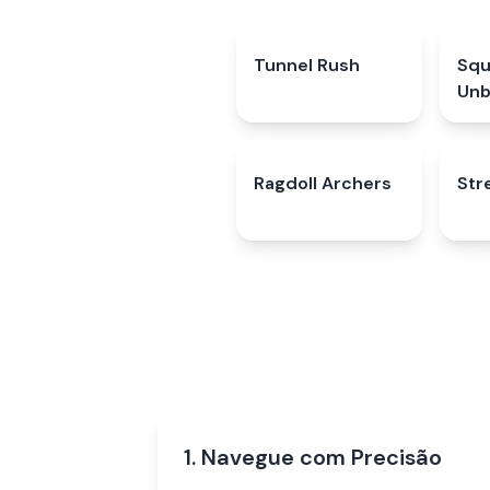
Tunnel Rush
4.6
★
Squ
Unb
Ragdoll Archers
4.3
★
Str
1. Navegue com Precisão