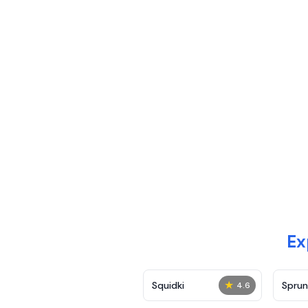
Ex
★
Squidki
Sprun
4.6
Show