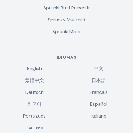
Sprunki But I Ruined It
Sprunky Mustard
Sprunki Mixer
IDIOMAS
English
中文
繁體中文
日本語
Deutsch
Français
한국어
Español
Português
Italiano
Русский