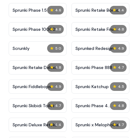
★
★
Sprunki Phase 1.5
Sprunki Retake Bonus
4.6
4.4
★
★
Sprunki Phase 10000
Sprunki Retake Final
4.8
4.8
Update
★
★
Scrunkly
Sprunked Redesign
5.0
4.9
★
★
Sprunki Retake Deluxe
Sprunki Phase 888
4.8
4.7
★
★
Sprunki Fiddlebops
Sprunki Katchup
4.9
4.5
★
★
Sprunki Skibidi Toilet
Sprunki Phase 4
4.7
4.8
Definitive
★
★
Sprunki Deluxe Retake
Sprunki x Melophobia
4.4
4.7