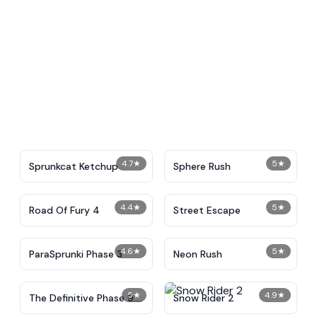
4.7
★
5
★
Sprunkcat Ketchup
Sphere Rush
4.4
★
5
★
Road Of Fury 4
Street Escape
4.6
★
5
★
ParaSprunki Phase 3
Neon Rush
5
★
4.9
★
The Definitive Phase 9:
Snow Rider 2
Demolition