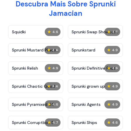
Descubra Mais Sobre Sprunki
Jamacian
★
★
Squidki
Sprunki Swap Showcase
4.6
4.8
★
★
Sprunki Mustard Phase
Sprunkstard
4.4
4.9
2
★
★
Sprunki Relish
Sprunki Definitive Phase
4.9
4.6
7
★
★
Sprunki Chaotic Good
Sprunki grown up
4.4
4.9
★
★
Sprunki Pyramixed 0.9
Sprunki Agents
4.6
4.9
★
★
Sprunki Corruptbox 5
Sprunki Ships
4.7
4.6