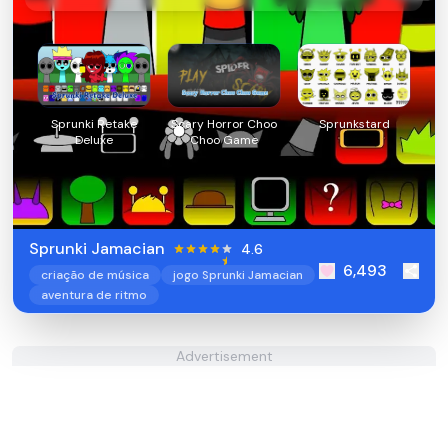
Sprunki Retake
Scary Horror Choo
Sprunkstard
Deluxe
Choo Game
Sprunki Jamacian
4.6
6,493
criação de música
jogo Sprunki Jamacian
aventura de ritmo
Advertisement