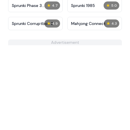
★
★
Sprunki Phase 3
Sprunki 1985
4.7
5.0
Definitive
★
★
Sprunki Corruptbox 2
Mahjong Connect
4.9
4.3
Advertisement