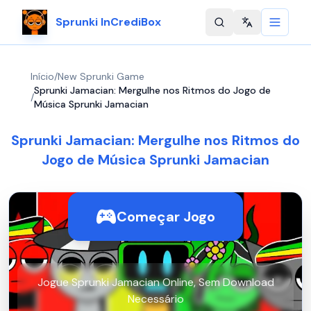
Sprunki InCrediBox
Change langu
Início
/
New Sprunki Game
Sprunki Jamacian: Mergulhe nos Ritmos do Jogo de
/
Música Sprunki Jamacian
Sprunki Jamacian: Mergulhe nos Ritmos do
Jogo de Música Sprunki Jamacian
Começar Jogo
Jogue Sprunki Jamacian Online, Sem Download
Necessário