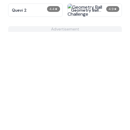
4.4
★
4.9
★
Quevi 2
Geometry Ball
Challenge
Advertisement