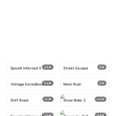
4.8
★
5
★
Sprunk Infected 3
Street Escape
4.4
★
5
★
Voltage Incredibox
Neon Rush
4.7
★
4.9
★
Drift Road
Snow Rider 2
4.5
★
4.9
★