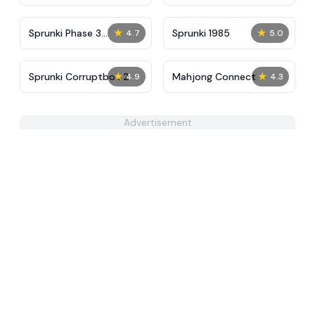
★
★
Sprunki Phase 3
Sprunki 1985
4.7
5.0
Definitive
★
★
Sprunki Corruptbox 2
Mahjong Connect
4.9
4.3
Advertisement