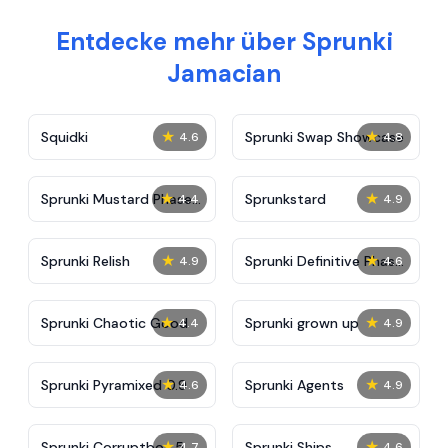
Entdecke mehr über Sprunki
Jamacian
★
★
Squidki
Sprunki Swap Showcase
4.6
4.8
★
★
Sprunki Mustard Phase
Sprunkstard
4.4
4.9
2
★
★
Sprunki Relish
Sprunki Definitive Phase
4.9
4.6
7
★
★
Sprunki Chaotic Good
Sprunki grown up
4.4
4.9
★
★
Sprunki Pyramixed 0.9
Sprunki Agents
4.6
4.9
★
★
Sprunki Corruptbox 5
Sprunki Ships
4.7
4.6