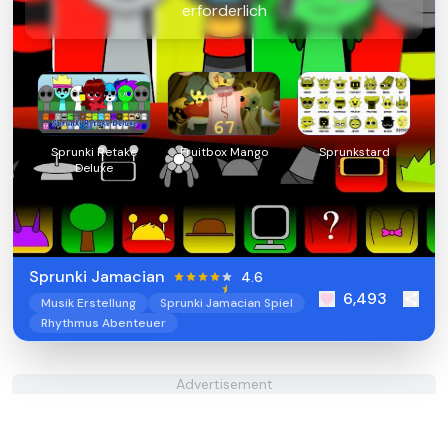
erforderlich
Sprunki Retake
Fruitbox Mango
Sprunkstard
Deluxe
Sprunki Jamacian
4.6
6,493
Musik Erstellung
Sprunki Jamacian Spiel
Rhythmus Abenteuer
Advertisement