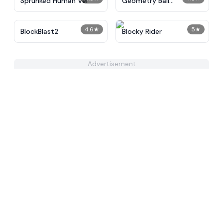
Sprunked Human Ver
Geometry Ball
Challenge
4.6
★
5
★
BlockBlast2
Blocky Rider
Advertisement