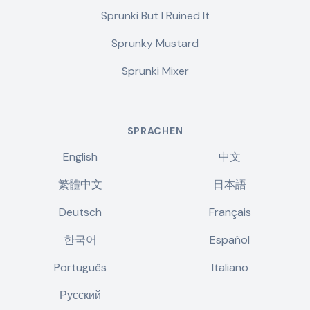
Sprunki But I Ruined It
Sprunky Mustard
Sprunki Mixer
SPRACHEN
English
中文
繁體中文
日本語
Deutsch
Français
한국어
Español
Português
Italiano
Русский