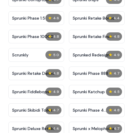
★
★
Sprunki Phase 1.5
Sprunki Retake Bonus
4.6
4.4
★
★
Sprunki Phase 10000
Sprunki Retake Final
4.8
4.8
Update
★
★
Scrunkly
Sprunked Redesign
5.0
4.9
★
★
Sprunki Retake Deluxe
Sprunki Phase 888
4.8
4.7
★
★
Sprunki Fiddlebops
Sprunki Katchup
4.9
4.5
★
★
Sprunki Skibidi Toilet
Sprunki Phase 4
4.7
4.8
Definitive
★
★
Sprunki Deluxe Retake
Sprunki x Melophobia
4.4
4.7