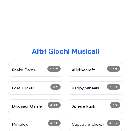
Altri Giochi Musicali
4.4
★
4.6
★
Snake Game
AI Minecraft
5
★
4.6
★
Loaf Clicker
Happy Wheels
4.3
★
5
★
Dinosaur Game
Sphere Rush
4.7
★
4.9
★
Miniblox
Capybara Clicker