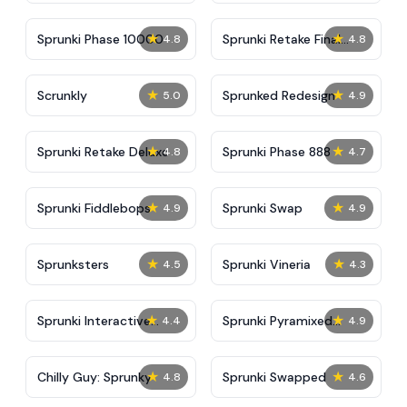
★
★
Sprunki Phase 10000
Sprunki Retake Final
4.8
4.8
Update
★
★
Scrunkly
Sprunked Redesign
5.0
4.9
★
★
Sprunki Retake Deluxe
Sprunki Phase 888
4.8
4.7
★
★
Sprunki Fiddlebops
Sprunki Swap
4.9
4.9
★
★
Sprunksters
Sprunki Vineria
4.5
4.3
★
★
Sprunki Interactive
Sprunki Pyramixed
4.4
4.9
Tunner
Phase 5
★
★
Chilly Guy: Sprunky
Sprunki Swapped
4.8
4.6