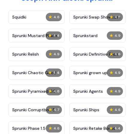
★
★
Squidki
Sprunki Swap Showcase
4.6
4.8
★
★
Sprunki Mustard Phase
Sprunkstard
4.4
4.9
2
★
★
Sprunki Relish
Sprunki Definitive Phase
4.9
4.6
7
★
★
Sprunki Chaotic Good
Sprunki grown up
4.4
4.9
★
★
Sprunki Pyramixed 0.9
Sprunki Agents
4.6
4.9
★
★
Sprunki Corruptbox 5
Sprunki Ships
4.7
4.6
★
★
Sprunki Phase 1.5
Sprunki Retake Bonus
4.6
4.4