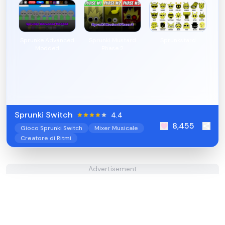
Sprunke Advanced
Sprunki Mustard
Sprunkstard
Modded
Phase 2
Sprunki Switch
4.4
8,455
Gioco Sprunki Switch
Mixer Musicale
Creatore di Ritmi
Advertisement