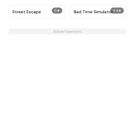
5
★
4.4
★
Street Escape
Bad Time Simulator
Advertisement