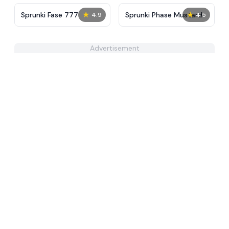
★
★
Sprunki Fase 777
Sprunki Phase Mustard
4.9
4.5
Advertisement