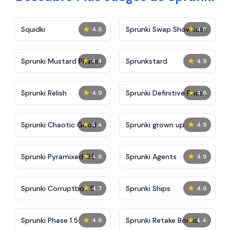
★
★
Squidki
Sprunki Swap Showcase
4.6
4.8
★
★
Sprunki Mustard Phase
Sprunkstard
4.4
4.9
2
★
★
Sprunki Relish
Sprunki Definitive Phase
4.9
4.6
7
★
★
Sprunki Chaotic Good
Sprunki grown up
4.4
4.9
★
★
Sprunki Pyramixed 0.9
Sprunki Agents
4.6
4.9
★
★
Sprunki Corruptbox 5
Sprunki Ships
4.7
4.6
★
★
Sprunki Phase 1.5
Sprunki Retake Bonus
4.6
4.4