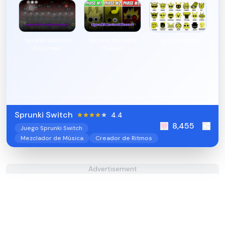
Sprunki Garnold
Sprunki Mustard
Sprunkstard
Treatment
Phase 2
Sprunki Switch
4.4
8,455
Juego Sprunki Switch
Mezclador de Música
Creador de Ritmos
Advertisement