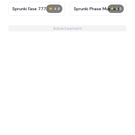
★
★
Sprunki Fase 777
Sprunki Phase Mustard
4.9
4.5
Advertisement