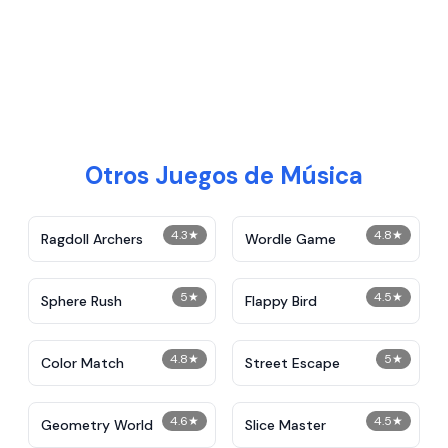
Otros Juegos de Música
4.3
★
4.8
★
Ragdoll Archers
Wordle Game
5
★
4.5
★
Sphere Rush
Flappy Bird
4.8
★
5
★
Color Match
Street Escape
4.6
★
4.5
★
Geometry World
Slice Master