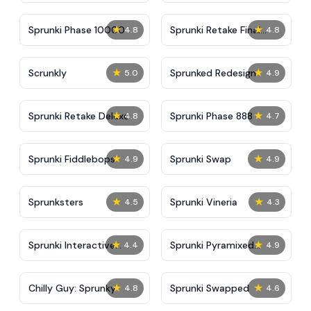
★
★
Sprunki Phase 10000
Sprunki Retake Final
4.8
4.8
Update
★
★
Scrunkly
Sprunked Redesign
5.0
4.9
★
★
Sprunki Retake Deluxe
Sprunki Phase 888
4.8
4.7
★
★
Sprunki Fiddlebops
Sprunki Swap
4.9
4.9
★
★
Sprunksters
Sprunki Vineria
4.5
4.3
★
★
Sprunki Interactive
Sprunki Pyramixed
4.4
4.9
Tunner
Phase 5
★
★
Chilly Guy: Sprunky
Sprunki Swapped
4.8
4.6