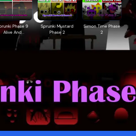
prunki Phase 9
Sprunki Mustard
Simon Time Phase
Alive And
Phase 2
2
Malediction