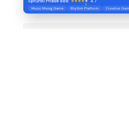
Sprunki Phase 888
4.7
Music Mixing Game
Rhythm Platform
Creative Gam