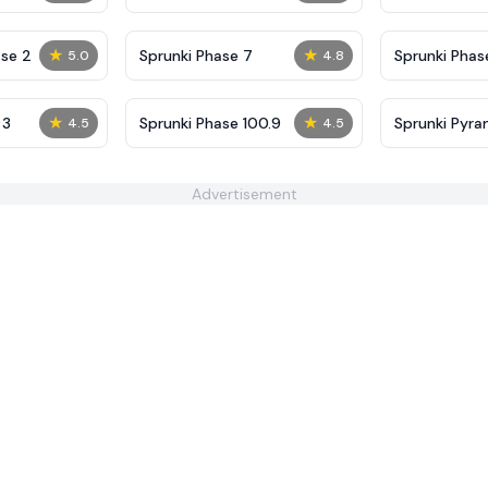
Definitive
Shifted
★
★
se 2
Sprunki Phase 7
Sprunki Phase
5.0
4.8
(Fanmade)
★
★
 3
Sprunki Phase 100.9
Sprunki Pyra
4.5
4.5
Advertisement