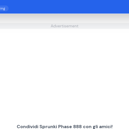
ing
Advertisement
Condividi Sprunki Phase 888 con gli amici!