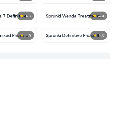
★
★
 7 Definitive
Sprunki Wenda Treatment
4.7
4.4
Phase 40
★
★
mixed Phase 5
Sprunki Definitive Phase 11
4.9
4.8