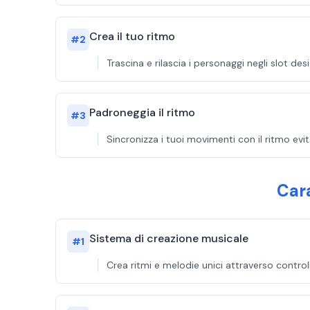
Crea il tuo ritmo
#
2
Trascina e rilascia i personaggi negli slot d
Padroneggia il ritmo
#
3
Sincronizza i tuoi movimenti con il ritmo evita
Cara
Sistema di creazione musicale
#
1
Crea ritmi e melodie unici attraverso controlli