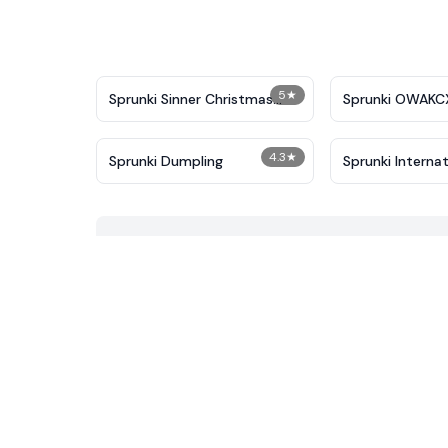
5
★
Sprunki Sinner Christmas
Sprunki OWAKC
Edition
4.3
★
Sprunki Dumpling
Sprunki Internat