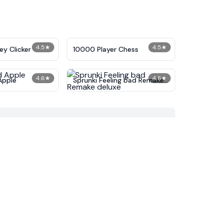
4.5
★
4.5
★
ey Clicker
10000 Player Chess
4.6
★
4.6
★
Apple
Sprunki Feeling bad Remake
deluxe