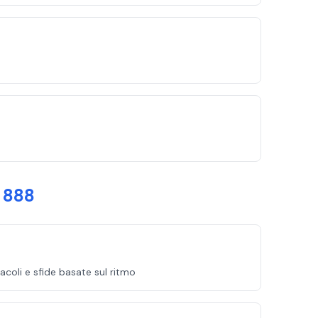
e 888
acoli e sfide basate sul ritmo