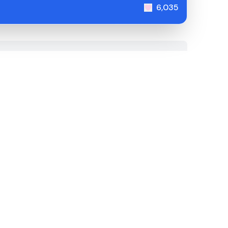
6,035