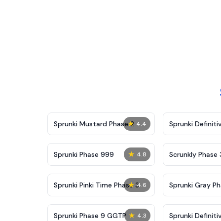
★
Sprunki Mustard Phase 2
Sprunki Definiti
4.4
★
Sprunki Phase 999
Scrunkly Phase 
4.8
★
Sprunki Pinki Time Phase 3
Sprunki Gray Ph
4.6
★
Sprunki Phase 9 GGTP
Sprunki Definiti
4.3