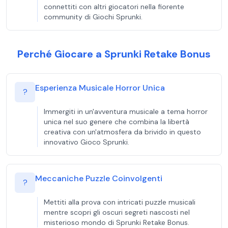
connettiti con altri giocatori nella fiorente
community di Giochi Sprunki.
Perché Giocare a Sprunki Retake Bonus
Esperienza Musicale Horror Unica
?
Immergiti in un'avventura musicale a tema horror
unica nel suo genere che combina la libertà
creativa con un'atmosfera da brivido in questo
innovativo Gioco Sprunki.
Meccaniche Puzzle Coinvolgenti
?
Mettiti alla prova con intricati puzzle musicali
mentre scopri gli oscuri segreti nascosti nel
misterioso mondo di Sprunki Retake Bonus.