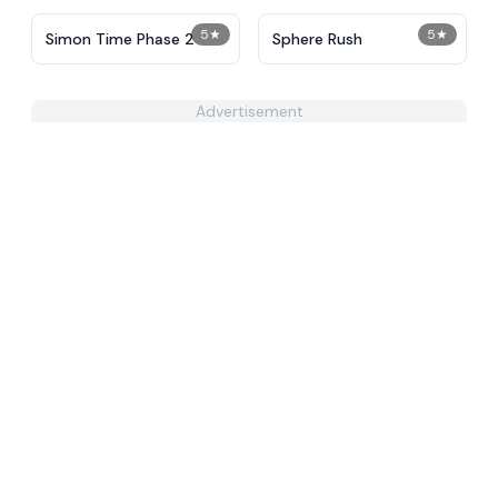
5
★
5
★
Simon Time Phase 2
Sphere Rush
Advertisement