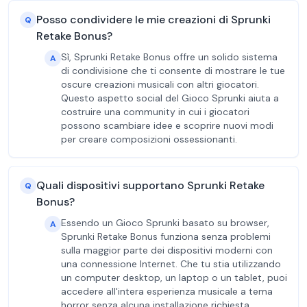
Posso condividere le mie creazioni di Sprunki
Q
Retake Bonus?
Sì, Sprunki Retake Bonus offre un solido sistema
A
di condivisione che ti consente di mostrare le tue
oscure creazioni musicali con altri giocatori.
Questo aspetto social del Gioco Sprunki aiuta a
costruire una community in cui i giocatori
possono scambiare idee e scoprire nuovi modi
per creare composizioni ossessionanti.
Quali dispositivi supportano Sprunki Retake
Q
Bonus?
Essendo un Gioco Sprunki basato su browser,
A
Sprunki Retake Bonus funziona senza problemi
sulla maggior parte dei dispositivi moderni con
una connessione Internet. Che tu stia utilizzando
un computer desktop, un laptop o un tablet, puoi
accedere all'intera esperienza musicale a tema
horror senza alcuna installazione richiesta.