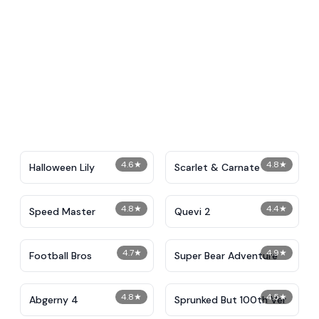
4.6
★
4.8
★
Halloween Lily
Scarlet & Carnate
4.8
★
4.4
★
​​Speed Master
Quevi 2
4.7
★
4.9
★
Football Bros
Super Bear Adventure
4.8
★
4.5
★
Abgerny 4
Sprunked But 100th Ver