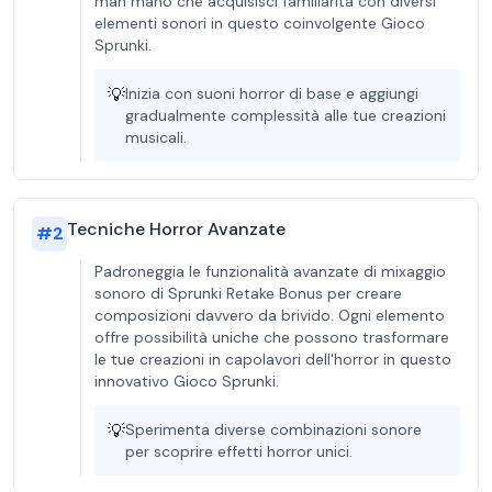
man mano che acquisisci familiarità con diversi
elementi sonori in questo coinvolgente Gioco
Sprunki.
💡
Inizia con suoni horror di base e aggiungi
gradualmente complessità alle tue creazioni
musicali.
Tecniche Horror Avanzate
#
2
Padroneggia le funzionalità avanzate di mixaggio
sonoro di Sprunki Retake Bonus per creare
composizioni davvero da brivido. Ogni elemento
offre possibilità uniche che possono trasformare
le tue creazioni in capolavori dell'horror in questo
innovativo Gioco Sprunki.
💡
Sperimenta diverse combinazioni sonore
per scoprire effetti horror unici.