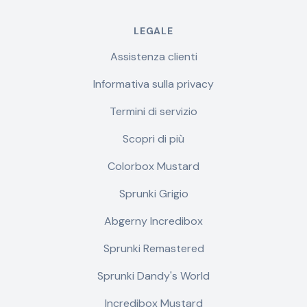
LEGALE
Assistenza clienti
Informativa sulla privacy
Termini di servizio
Scopri di più
Colorbox Mustard
Sprunki Grigio
Abgerny Incredibox
Sprunki Remastered
Sprunki Dandy's World
Incredibox Mustard