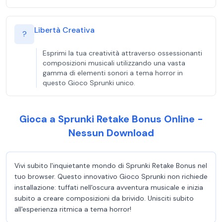
Libertà Creativa
?
Esprimi la tua creatività attraverso ossessionanti
composizioni musicali utilizzando una vasta
gamma di elementi sonori a tema horror in
questo Gioco Sprunki unico.
Gioca a Sprunki Retake Bonus Online -
Nessun Download
Vivi subito l'inquietante mondo di Sprunki Retake Bonus nel
tuo browser. Questo innovativo Gioco Sprunki non richiede
installazione: tuffati nell'oscura avventura musicale e inizia
subito a creare composizioni da brivido. Unisciti subito
all'esperienza ritmica a tema horror!