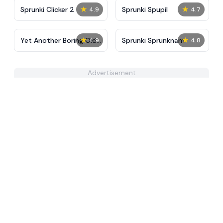
★
★
Sprunki Clicker 2
Sprunki Spupil
4.9
4.7
★
★
Yet Another Boring Old
Sprunki Sprunknam
4.9
4.8
Sprunki Mod
Advertisement