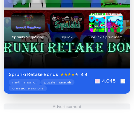
Sprunki MegaSwap
Squidki
Sprunki Sprunknam
Sprunki Retake Bonus
4.4
4,045
rhythm horror
puzzle musicali
creazione sonora
Advertisement