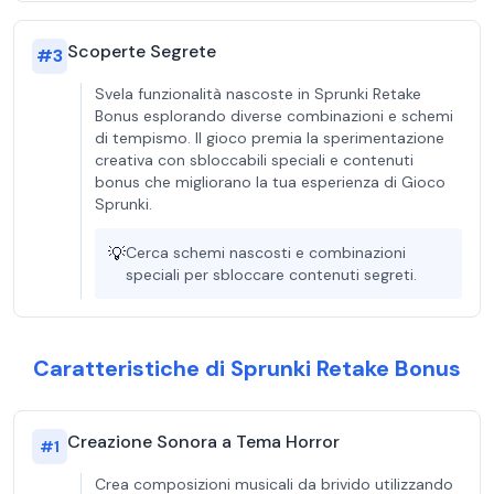
Scoperte Segrete
#
3
Svela funzionalità nascoste in Sprunki Retake
Bonus esplorando diverse combinazioni e schemi
di tempismo. Il gioco premia la sperimentazione
creativa con sbloccabili speciali e contenuti
bonus che migliorano la tua esperienza di Gioco
Sprunki.
💡
Cerca schemi nascosti e combinazioni
speciali per sbloccare contenuti segreti.
Caratteristiche di Sprunki Retake Bonus
Creazione Sonora a Tema Horror
#
1
Crea composizioni musicali da brivido utilizzando