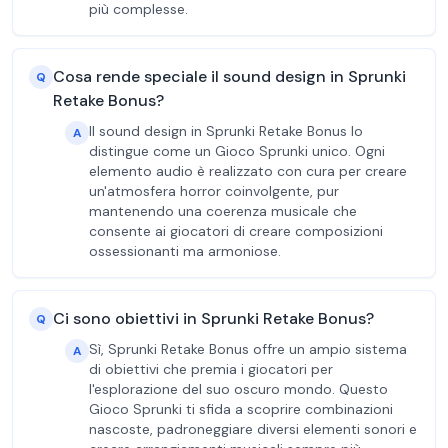
più complesse.
Cosa rende speciale il sound design in Sprunki
Q
Retake Bonus?
Il sound design in Sprunki Retake Bonus lo
A
distingue come un Gioco Sprunki unico. Ogni
elemento audio è realizzato con cura per creare
un'atmosfera horror coinvolgente, pur
mantenendo una coerenza musicale che
consente ai giocatori di creare composizioni
ossessionanti ma armoniose.
Ci sono obiettivi in Sprunki Retake Bonus?
Q
Sì, Sprunki Retake Bonus offre un ampio sistema
A
di obiettivi che premia i giocatori per
l'esplorazione del suo oscuro mondo. Questo
Gioco Sprunki ti sfida a scoprire combinazioni
nascoste, padroneggiare diversi elementi sonori e