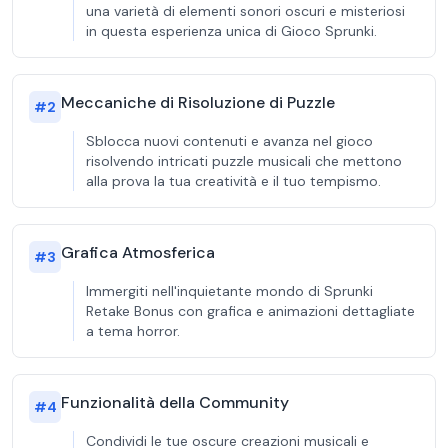
una varietà di elementi sonori oscuri e misteriosi
in questa esperienza unica di Gioco Sprunki.
Meccaniche di Risoluzione di Puzzle
#
2
Sblocca nuovi contenuti e avanza nel gioco
risolvendo intricati puzzle musicali che mettono
alla prova la tua creatività e il tuo tempismo.
Grafica Atmosferica
#
3
Immergiti nell'inquietante mondo di Sprunki
Retake Bonus con grafica e animazioni dettagliate
a tema horror.
Funzionalità della Community
#
4
Condividi le tue oscure creazioni musicali e