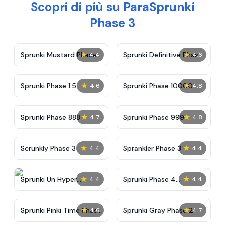
Scopri di più su ParaSprunki
Phase 3
★
★
Sprunki Mustard Phase
Sprunki Definitive Phase
4.4
4.6
2
7
★
★
Sprunki Phase 1.5
Sprunki Phase 10000
4.6
4.8
★
★
Sprunki Phase 888
Sprunki Phase 999
4.7
4.8
★
★
Scrunkly Phase 3
Sprankler Phase 3
4.4
4.4
★
★
Sprunki Un Hyper
Sprunki Phase 4
4.4
4.4
Shifted Phase 4
Alternate Edition
★
★
Sprunki Pinki Time Phase
Sprunki Gray Phase 2
4.6
4.7
3