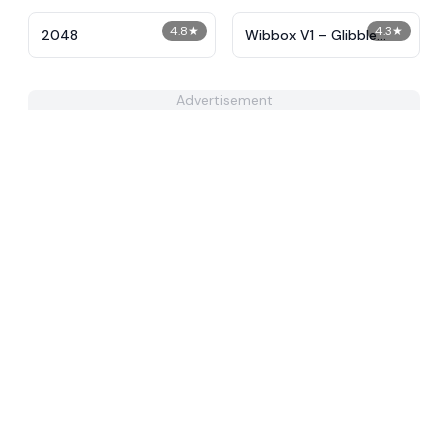
4.8
★
4.3
★
2048
Wibbox V1 – Glibble
Globbler
Advertisement