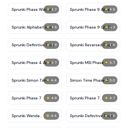
★
★
Sprunki Phase Winter
Sprunki Phase 9 Alive
4.7
4.5
And Malediction
★
★
Sprunki Alphabet lore
Sprunki Phase 9 GGTP
4.6
4.3
Arabic Phase 3
★
★
Sprunki Definitive Phase
Sprunki Reversed Phase
4.6
4.4
9 New
3 Definitive
★
★
Sprunki Phase 4 Anti-
Sprunki MSI Phase 4
4.7
4.7
Shifted
★
★
Sprunki Simon Time
Simon Time Phase 2
4.4
5.0
Phase 2
★
★
Sprunki Phase 7
Sprunki Phase 7
4.8
4.7
Definitive (Fanmade)
★
★
Sprunki Wenda
Sprunki Definitive Phase
4.4
4.4
Treatment Phase 40
4 New Ver