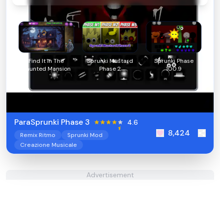
Find It In The
Sprunki Mustard
Sprunki Phase
Haunted Mansion
Phase 2
100.9
ParaSprunki Phase 3
4.6
8,424
Remix Ritmo
Sprunki Mod
Creazione Musicale
Advertisement