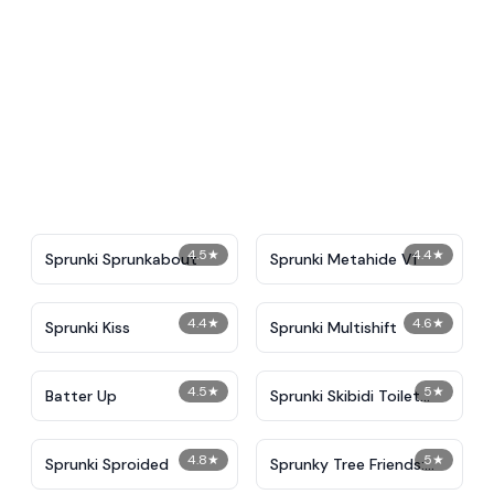
4.5
★
4.4
★
Sprunki Sprunkabout
Sprunki Metahide V1
4.4
★
4.6
★
Sprunki Kiss
Sprunki Multishift
4.5
★
5
★
Batter Up
Sprunki Skibidi Toilet
Remake 5
4.8
★
5
★
Sprunki Sproided
Sprunky Tree Friends:
Retro-Leaf