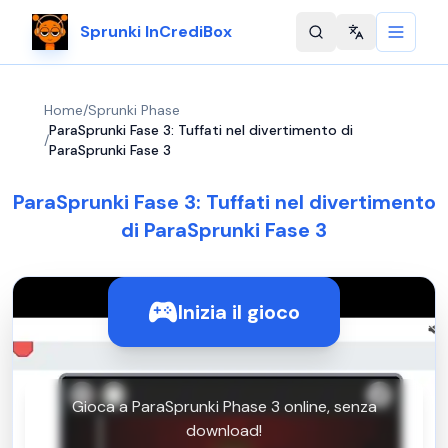
Sprunki InCrediBox
Change langu
Home
/
Sprunki Phase
ParaSprunki Fase 3: Tuffati nel divertimento di
/
ParaSprunki Fase 3
ParaSprunki Fase 3: Tuffati nel divertimento
di ParaSprunki Fase 3
Inizia il gioco
Gioca a ParaSprunki Phase 3 online, senza
download!