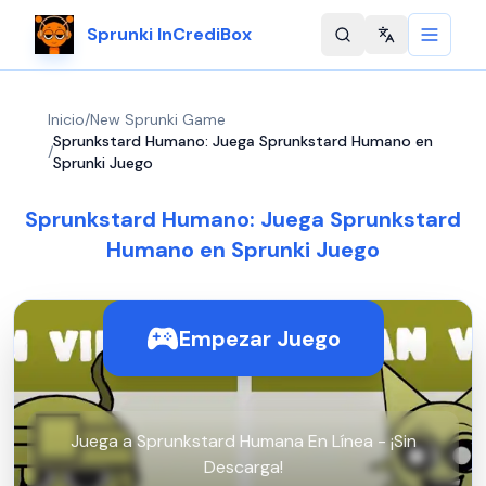
Sprunki InCrediBox
Change langu
Inicio
/
New Sprunki Game
Sprunkstard Humano: Juega Sprunkstard Humano en
/
Sprunki Juego
Sprunkstard Humano: Juega Sprunkstard
Humano en Sprunki Juego
Empezar Juego
Juega a Sprunkstard Humana En Línea - ¡Sin
Descarga!