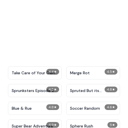
4.4
★
4.5
★
Take Care of Your Own
Merge Rot
Shadow Milk
4.5
★
4.8
★
Sprunksters Episode 2:
Spruted But its
The Cave
Sprunked
4.8
★
4.6
★
Blue & Rue
Soccer Random
4.9
★
5
★
Super Bear Adventure
Sphere Rush