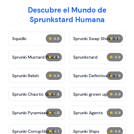
Descubre el Mundo de
Sprunkstard Humana
★
★
Squidki
Sprunki Swap Showcase
4.6
4.8
★
★
Sprunki Mustard Phase
Sprunkstard
4.4
4.9
2
★
★
Sprunki Relish
Sprunki Definitive Phase
4.9
4.6
7
★
★
Sprunki Chaotic Good
Sprunki grown up
4.4
4.9
★
★
Sprunki Pyramixed 0.9
Sprunki Agents
4.6
4.9
★
★
Sprunki Corruptbox 5
Sprunki Ships
4.7
4.6