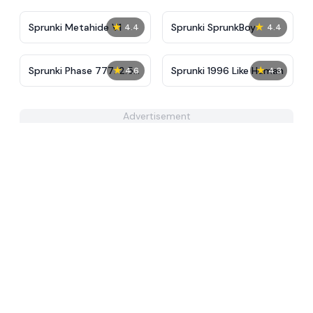
★
★
Sprunki Metahide V1
Sprunki SprunkBoy
4.4
4.4
★
★
Sprunki Phase 777: 2.5
Sprunki 1996 Like Human
4.6
4.3
But Everyone is Alive
Advertisement