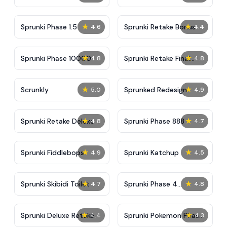
★
★
Sprunki Phase 1.5
Sprunki Retake Bonus
4.6
4.4
★
★
Sprunki Phase 10000
Sprunki Retake Final
4.8
4.8
Update
★
★
Scrunkly
Sprunked Redesign
5.0
4.9
★
★
Sprunki Retake Deluxe
Sprunki Phase 888
4.8
4.7
★
★
Sprunki Fiddlebops
Sprunki Katchup
4.9
4.5
★
★
Sprunki Skibidi Toilet
Sprunki Phase 4
4.7
4.8
Definitive
★
★
Sprunki Deluxe Retake
Sprunki Pokemon Phase
4.4
4.3
4