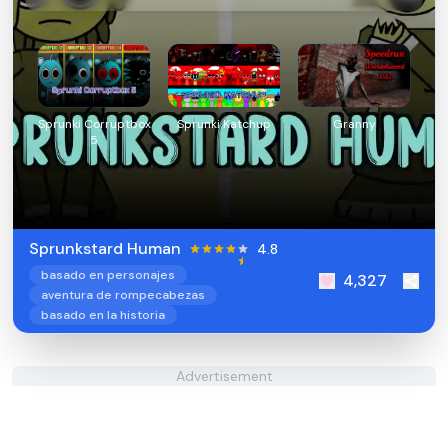
Sprunki Corruptbox
Sprunki Katchup
Granny
5
Sprunkstard Human
4.8
basado en personajes
4,327
aventura de rompecabezas
basado en la historia
Advertisement