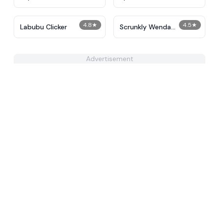
4.8
★
4.5
★
Labubu Clicker
Scrunkly Wenda
Treatment
Advertisement