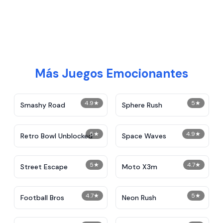
Más Juegos Emocionantes
4.9
★
5
★
Smashy Road
Sphere Rush
5
★
4.9
★
Retro Bowl Unblocked
Space Waves
5
★
4.7
★
Street Escape
Moto X3m
4.7
★
5
★
Football Bros
Neon Rush