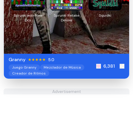
Sprunki with New
Sprunki Retake
Squidki
Ocs
Deluxe
Granny
5.0
6,381
Juego Granny
Mezclador de Música
Creador de Ritmos
Advertisement