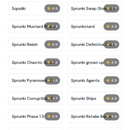
★
★
Squidki
Sprunki Swap Showcase
4.6
4.8
★
★
Sprunki Mustard Phase
Sprunkstard
4.4
4.9
2
★
★
Sprunki Relish
Sprunki Definitive Phase
4.9
4.6
7
★
★
Sprunki Chaotic Good
Sprunki grown up
4.4
4.9
★
★
Sprunki Pyramixed 0.9
Sprunki Agents
4.6
4.9
★
★
Sprunki Corruptbox 5
Sprunki Ships
4.7
4.6
★
★
Sprunki Phase 1.5
Sprunki Retake Bonus
4.6
4.4