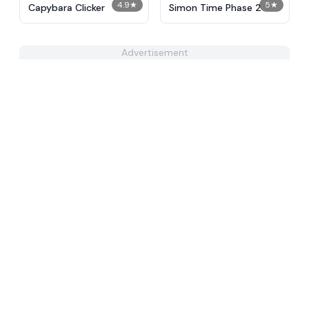
4.9
★
5
★
Capybara Clicker
Simon Time Phase 2
Advertisement