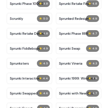
★
★
Sprunki Phase 10000
Sprunki Retake Final
4.8
4.8
Update
★
★
Scrunkly
Sprunked Redesign
5.0
4.9
★
★
Sprunki Retake Deluxe
Sprunki Phase 888
4.8
4.7
★
★
Sprunki Fiddlebops
Sprunki Swap
4.9
4.9
★
★
Sprunksters
Sprunki Vineria
4.5
4.3
★
★
Sprunki Interactive
Sprunki 1999: Windows
4.4
4.9
Tunner
XP
★
★
Sprunki Swapped
Sprunki with New Ocs
4.6
4.7