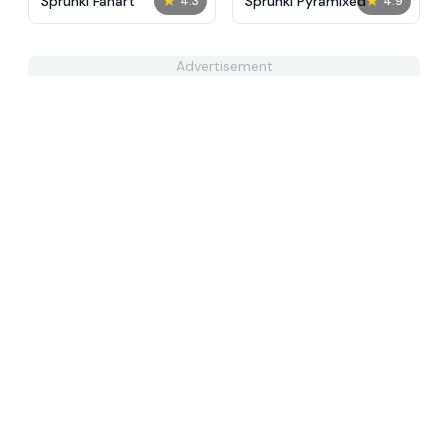
★
★
Sprunki Fanart
Sprunki Pyramixed
4.3
4.9
Advertisement