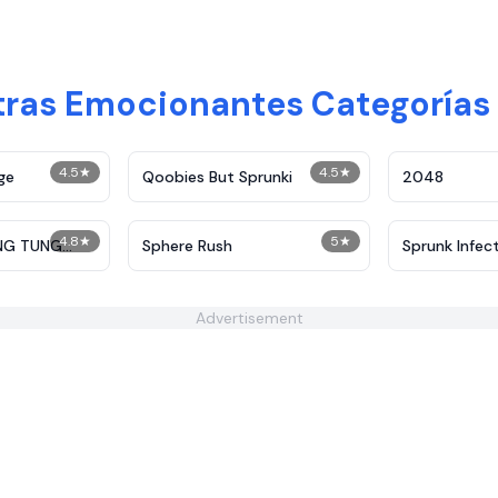
tras Emocionantes Categorías
4.5
★
4.5
★
ge
Qoobies But Sprunki
2048
4.8
★
5
★
NG TUNG
Sphere Rush
Sprunk Infec
Advertisement