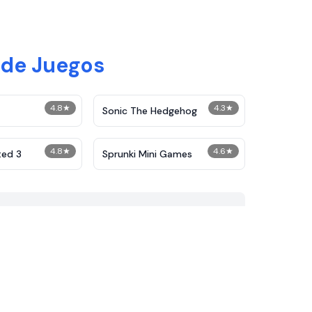
 de Juegos
4.8
★
4.3
★
Sonic The Hedgehog
4.8
★
4.6
★
ted 3
Sprunki Mini Games