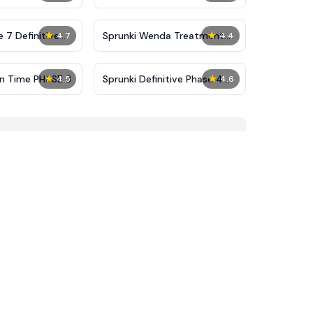
★
★
 7 Definitive
Sprunki Wenda Treatment
4.7
4.4
Phase 40
★
★
on Time PHASE 3
Sprunki Definitive Phase 4
4.5
4.6
Reupload