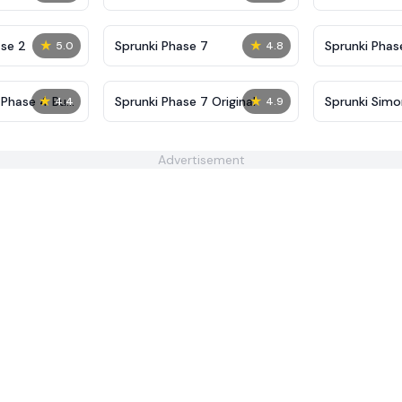
Definitive
Shifted
★
★
se 2
Sprunki Phase 7
Sprunki Phase
5.0
4.8
(Fanmade)
★
★
 Phase 4 But
Sprunki Phase 7 Original
Sprunki Sim
4.4
4.9
Advertisement