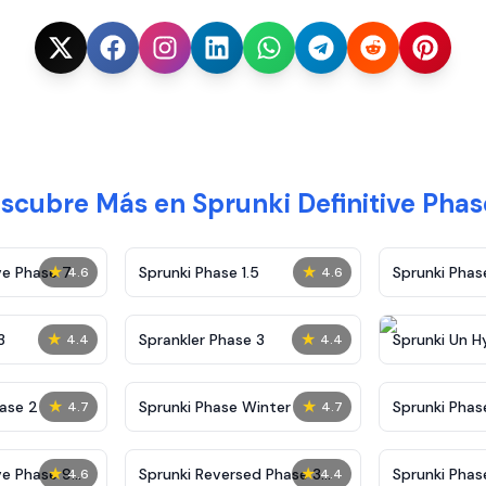
scubre Más en Sprunki Definitive Phas
★
★
ve Phase 7
Sprunki Phase 1.5
Sprunki Pha
4.6
4.6
★
★
3
Sprankler Phase 3
Sprunki Un H
4.4
4.4
Phase 4
★
★
ase 2
Sprunki Phase Winter
Sprunki Phas
4.7
4.7
Malediction
★
★
ve Phase 9
Sprunki Reversed Phase 3
Sprunki Phas
4.6
4.4