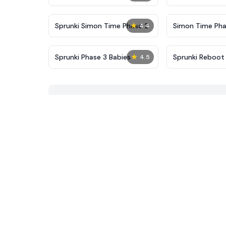
New
★
Sprunki Simon Time Phase 2
Simon Time Pha
4.4
★
Sprunki Phase 3 Babies
Sprunki Reboot
4.5
All Alive