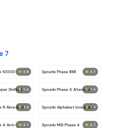
e 7
★
★
se 10000
Sprunki Phase 888
4.8
4.7
★
★
yper Shifted
Sprunki Phase 4 Alternate
4.4
4.4
Edition
★
★
e 9 Alive And
Sprunki Alphabet lore Arabic
4.5
4.6
Phase 3
★
★
e 4 Anti-
Sprunki MSI Phase 4
4.7
4.7