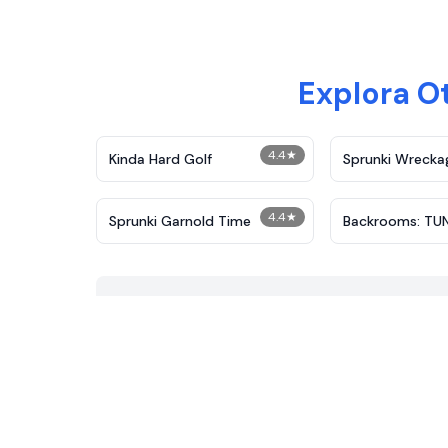
Explora O
4.4
★
Kinda Hard Golf
Sprunki Wrecka
4.4
★
Sprunki Garnold Time
Backrooms: TU
TUNG SAUR