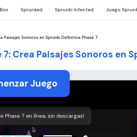
iBox
Sprunked
Sprunki Infected
Juego Sprunk
ea Paisajes Sonoros en Sprunki Definitive Phase 7
 7: Crea Paisajes Sonoros en S
enzar Juego
ve Phase 7 en línea, sin descargas!