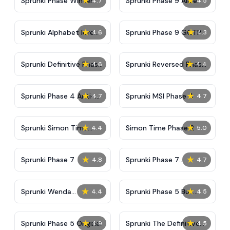
★
★
Sprunki Phase Winter
Sprunki Phase 9 Alive
4.7
4.5
And Malediction
★
★
Sprunki Alphabet lore
Sprunki Phase 9 GGTP
4.6
4.3
Arabic Phase 3
★
★
Sprunki Definitive Phase
Sprunki Reversed Phase
4.6
4.4
9 New
3 Definitive
★
★
Sprunki Phase 4 Anti-
Sprunki MSI Phase 4
4.7
4.7
Shifted
★
★
Sprunki Simon Time
Simon Time Phase 2
4.4
5.0
Phase 2
★
★
Sprunki Phase 7
Sprunki Phase 7
4.8
4.7
Definitive (Fanmade)
★
★
Sprunki Wenda
Sprunki Phase 5 But
4.4
4.5
Treatment Phase 40
Babies
★
★
Sprunki Phase 5 Original
Sprunki The Definitive
4.9
4.5