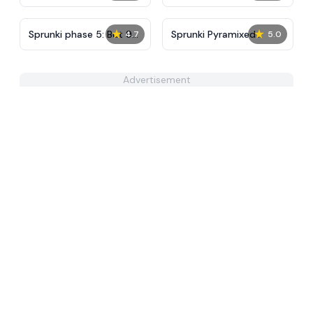
Phase 10 New
★
★
Sprunki phase 5: But 90
Sprunki Pyramixed
4.7
5.0
Polos
Phase 3 New
Advertisement