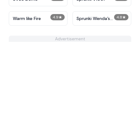
4.9
★
4.8
★
Warm like Fire
Sprunki Wenda’s
Dimension
Advertisement