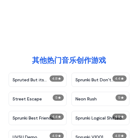
其他热门音乐创作游戏
4.8
★
4.4
★
Spruted But its
Sprunki But Don’t
Sprunked
Singing Mouth
5
★
5
★
Street Escape
Neon Rush
4.4
★
4.9
★
Sprunki Best Friends
Sprunki Logical Shifted
Slaughter
4.9
★
4.8
★
UVSU Demo
Sprunki V1001