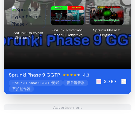
Sprunki Reversed
Sprunki Phase 5
Sprunki Un Hyper
Phase 3 Definitive
Original
Shifted Phase 4
Sprunki Phase 9 GGTP
4.3
3,767
Sprunki Phase 9 GGTP游戏
音乐混音器
节拍创作器
Advertisement