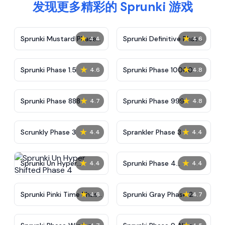
发现更多精彩的 Sprunki 游戏
★
★
Sprunki Mustard Phase
Sprunki Definitive Phase
4.4
4.6
2
7
★
★
Sprunki Phase 1.5
Sprunki Phase 10000
4.6
4.8
★
★
Sprunki Phase 888
Sprunki Phase 999
4.7
4.8
★
★
Scrunkly Phase 3
Sprankler Phase 3
4.4
4.4
★
★
Sprunki Un Hyper
Sprunki Phase 4
4.4
4.4
Shifted Phase 4
Alternate Edition
★
★
Sprunki Pinki Time Phase
Sprunki Gray Phase 2
4.6
4.7
3