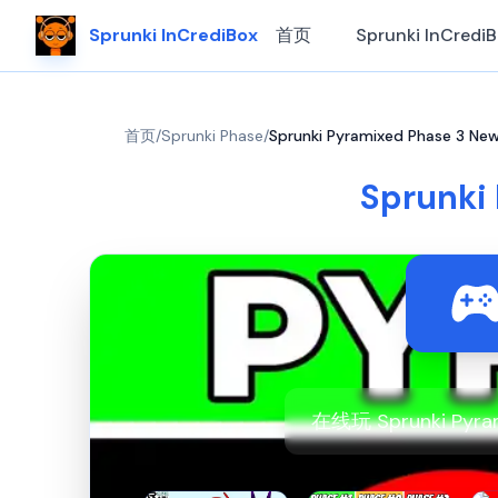
Sprunki InCrediBox
首页
Sprunki InCredi
首页
/
Sprunki Phase
/
Sprunki Pyramixed Phase 3 New
Sprunki
在线玩 Sprunki Pyr