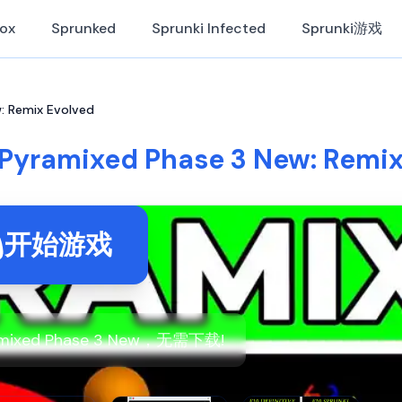
Box
Sprunked
Sprunki Infected
Sprunki游戏
: Remix Evolved
 Pyramixed Phase 3 New: Remix
开始游戏
amixed Phase 3 New，无需下载!