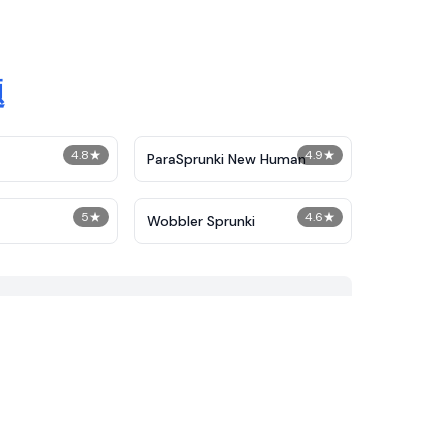
题
4.8
★
4.9
★
ParaSprunki New Human
5
★
4.6
★
Wobbler Sprunki