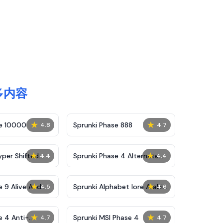
更多内容
★
★
se 10000
Sprunki Phase 888
4.8
4.7
★
★
yper Shifted
Sprunki Phase 4 Alternate
4.4
4.4
Edition
★
★
e 9 Alive And
Sprunki Alphabet lore Arabic
4.5
4.6
Phase 3
★
★
e 4 Anti-
Sprunki MSI Phase 4
4.7
4.7