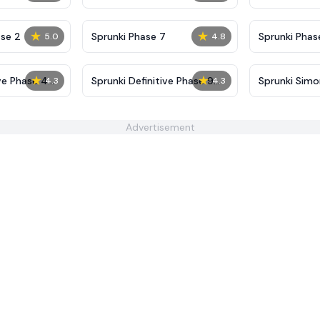
Definitive
Shifted
★
★
se 2
Sprunki Phase 7
Sprunki Phase
5.0
4.8
(Fanmade)
★
★
ive Phase 4
Sprunki Definitive Phase 9
Sprunki Sim
4.3
4.3
Fan-made
Advertisement