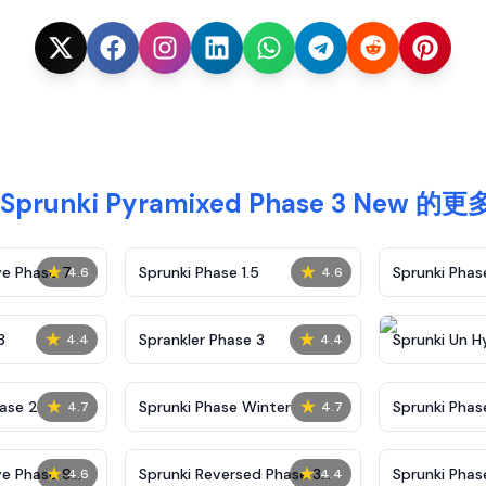
Sprunki Pyramixed Phase 3 New 的
★
★
ve Phase 7
Sprunki Phase 1.5
Sprunki Pha
4.6
4.6
★
★
3
Sprankler Phase 3
Sprunki Un H
4.4
4.4
Phase 4
★
★
ase 2
Sprunki Phase Winter
Sprunki Phas
4.7
4.7
Malediction
★
★
ve Phase 9
Sprunki Reversed Phase 3
Sprunki Phas
4.6
4.4