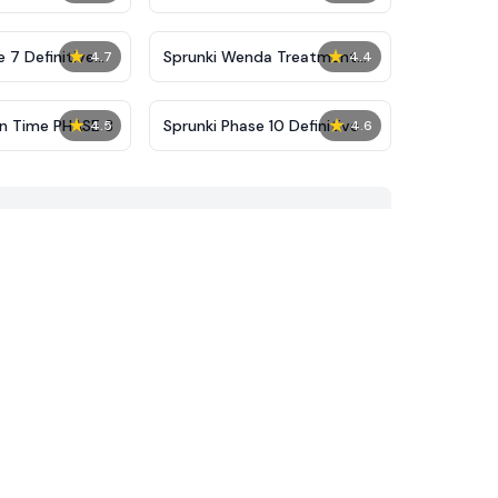
★
★
 7 Definitive
Sprunki Wenda Treatment
4.7
4.4
Phase 40
★
★
on Time PHASE 3
Sprunki Phase 10 Definitive
4.5
4.6