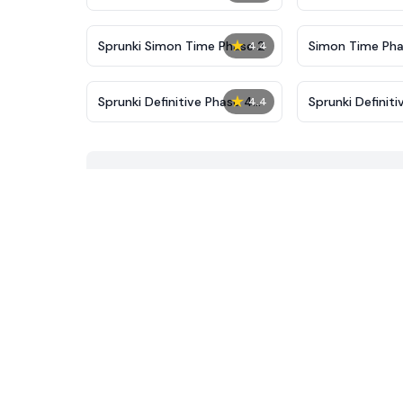
New
★
Sprunki Simon Time Phase 2
Simon Time Pha
4.4
★
Sprunki Definitive Phase 4
Sprunki Definit
4.4
New Ver
But Alive