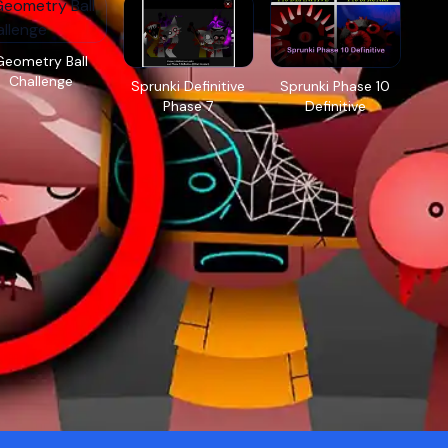
Geometry Ball
Challenge
Sprunki Definitive
Sprunki Phase 10
Phase 7
Definitive