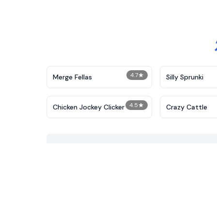
4.7
★
Merge Fellas
Silly Sprunki
4.5
★
Chicken Jockey Clicker
Crazy Cattle