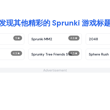
发现其他精彩的 Sprunki 游戏标
5
★
4.6
★
Sprunki MM2
2048
4.9
★
4.5
★
Sprunky Tree Friends Still
Sphere Rush
Alive​
Advertisement