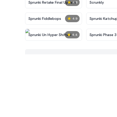
★
Sprunki Retake Final Update
Scrunkly
4.8
★
Sprunki Fiddlebops
Sprunki Katchu
4.9
★
Sprunki Un Hyper Shifted
Sprunki Phase 3 
4.4
Phase 4