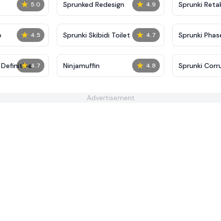
★
★
Sprunked Redesign
Sprunki Reta
5.0
4.9
★
★
p
Sprunki Skibidi Toilet
Sprunki Phase
4.5
4.7
★
★
Definitive
Ninjamuffin
Sprunki Corr
4.7
4.8
Advertisement