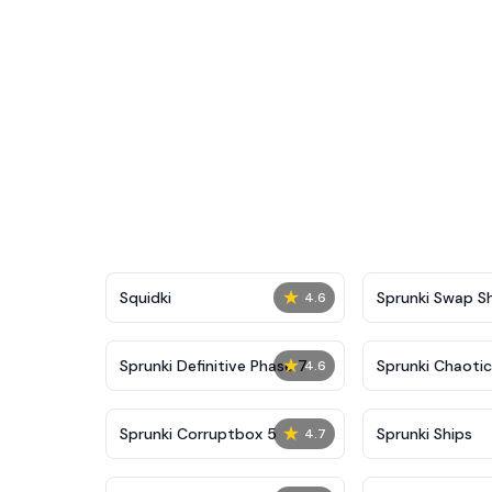
★
Squidki
Sprunki Swap 
4.6
★
Sprunki Definitive Phase 7
Sprunki Chaoti
4.6
★
Sprunki Corruptbox 5
Sprunki Ships
4.7