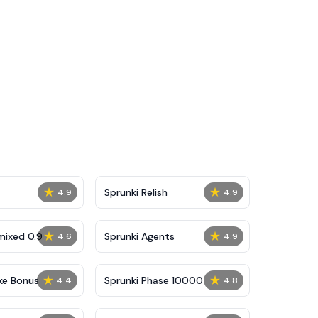
★
★
Sprunki Relish
4.9
4.9
★
★
mixed 0.9
Sprunki Agents
4.6
4.9
★
★
ke Bonus
Sprunki Phase 10000
4.4
4.8