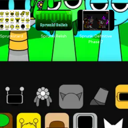
Sprunkstard
Sprunki Relish
Sprunki Definitive
Phase 7