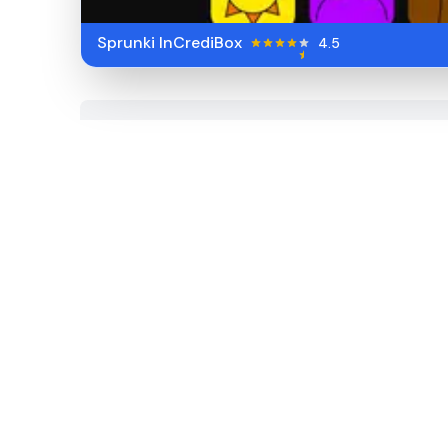
Sprunki InCrediBox
4.5