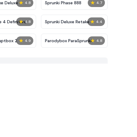
★
★
ke Deluxe
Sprunki Phase 888
4.8
4.7
★
★
 4 Definitive
Sprunki Deluxe Retake
4.8
4.4
★
★
uptbox 2
Parodybox ParaSprunki
4.9
4.8