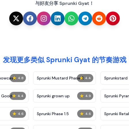
与好友分享 Sprunki Gyat！
发现更多类似 Sprunki Gyat 的节奏游戏
★
★
Showcase
Sprunki Mustard Phase 2
Sprunkstard
4.8
4.4
★
★
c Good
Sprunki grown up
Sprunki Pyra
4.4
4.9
★
★
Sprunki Phase 1.5
Sprunki Reta
4.6
4.6