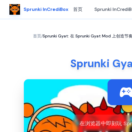
Sprunki InCrediBox
首页
Sprunki InCredi
首页
/
Sprunki Gyat: 在 Sprunki Gyat Mod 上创造
Sprunki G
在浏览器中即刻玩 Spru