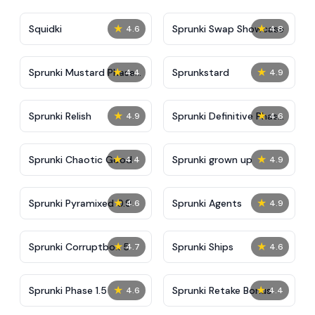
★
★
Squidki
Sprunki Swap Showcase
4.6
4.8
★
★
Sprunki Mustard Phase
Sprunkstard
4.4
4.9
2
★
★
Sprunki Relish
Sprunki Definitive Phase
4.9
4.6
7
★
★
Sprunki Chaotic Good
Sprunki grown up
4.4
4.9
★
★
Sprunki Pyramixed 0.9
Sprunki Agents
4.6
4.9
★
★
Sprunki Corruptbox 5
Sprunki Ships
4.7
4.6
★
★
Sprunki Phase 1.5
Sprunki Retake Bonus
4.6
4.4