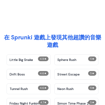
在 Sprunki 遊戲上發現其他超讚的音樂
遊戲
4.9
★
5
★
Little Big Snake
Sphere Rush
4.6
★
5
★
Drift Boss
Street Escape
4.6
★
5
★
Tunnel Rush
Neon Rush
4.7
★
5
★
Friday Night Funkin
Simon Time Phase 2