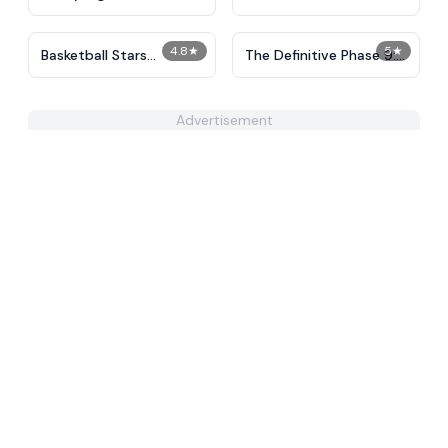
4.8
★
5
★
Basketball Stars
The Definitive Phase 9:
Unblocked
Demolition
Advertisement