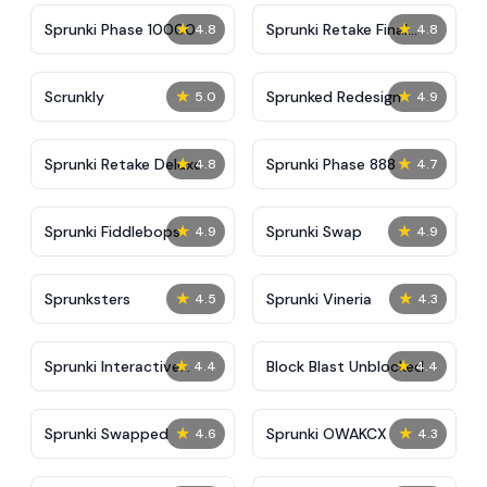
★
★
Sprunki Phase 10000
Sprunki Retake Final
4.8
4.8
Update
★
★
Scrunkly
Sprunked Redesign
5.0
4.9
★
★
Sprunki Retake Deluxe
Sprunki Phase 888
4.8
4.7
★
★
Sprunki Fiddlebops
Sprunki Swap
4.9
4.9
★
★
Sprunksters
Sprunki Vineria
4.5
4.3
★
★
Sprunki Interactive
Block Blast Unblocked
4.4
4.4
Tunner
★
★
Sprunki Swapped
Sprunki OWAKCX
4.6
4.3