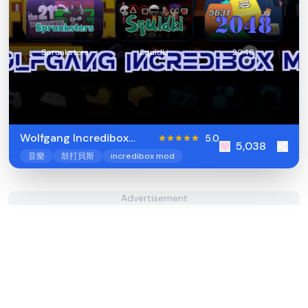
Sprunksters
Squidki
2048
Wolfgang Incredibox
5.0
5,038
Mod
音樂
鼓打貝斯
incredibox mod
Advertisement