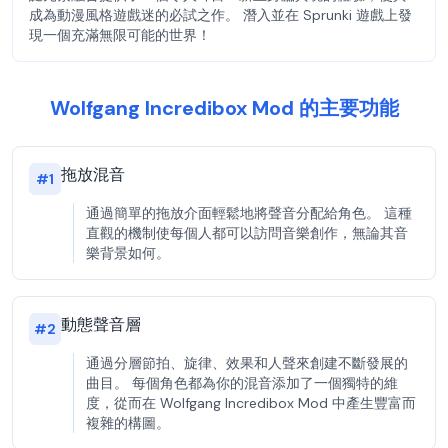
成為動漫風格遊戲迷的必試之作。 潛入並在 Sprunki 遊戲上發
現一個充滿無限可能的世界！
Wolfgang Incredibox Mod 的主要功能
拖放混音
#
1
通過簡單的拖放介面輕鬆地將聲音分配給角色。 這種
直觀的機制使每個人都可以訪問音樂創作，無論其音
樂背景如何。
動態聲音層
#
2
通過分層節拍、旋律、效果和人聲來創建不斷發展的
曲目。 每個角色都為你的混音添加了一個獨特的維
度，從而在 Wolfgang Incredibox Mod 中產生豐富而
複雜的構圖。