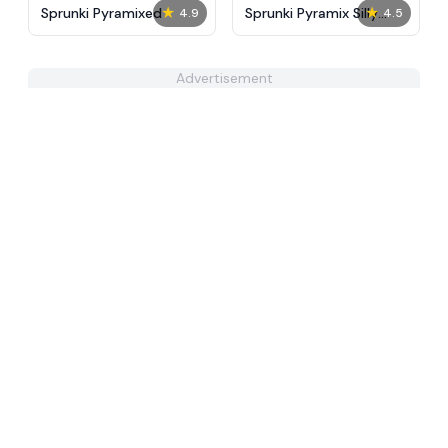
★
★
Sprunki Pyramixed
Sprunki Pyramix Silly
4.9
4.5
Edition
Advertisement