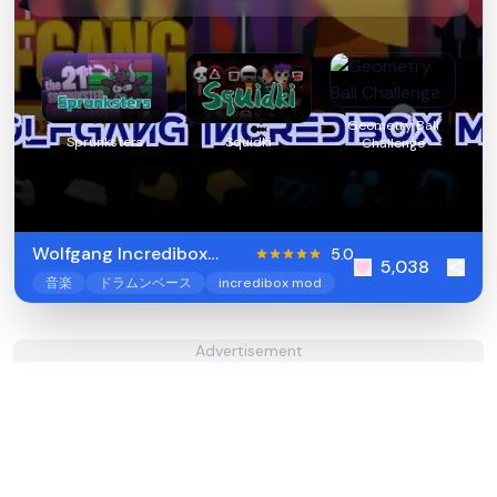
Geometry Ball
Sprunksters
Squidki
Challenge
Wolfgang Incredibox
5.0
5,038
Mod
音楽
ドラムンベース
incredibox mod
Advertisement