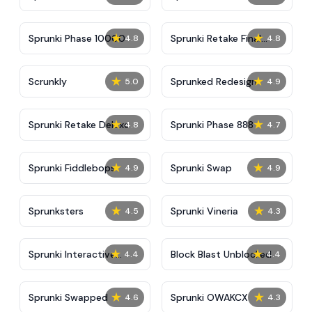
★
★
Sprunki Phase 10000
Sprunki Retake Final
4.8
4.8
Update
★
★
Scrunkly
Sprunked Redesign
5.0
4.9
★
★
Sprunki Retake Deluxe
Sprunki Phase 888
4.8
4.7
★
★
Sprunki Fiddlebops
Sprunki Swap
4.9
4.9
★
★
Sprunksters
Sprunki Vineria
4.5
4.3
★
★
Sprunki Interactive
Block Blast Unblocked
4.4
4.4
Tunner
★
★
Sprunki Swapped
Sprunki OWAKCX
4.6
4.3