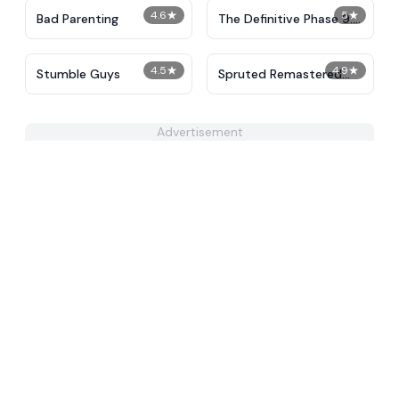
4.6
★
5
★
Bad Parenting
The Definitive Phase 9:
Demolition
4.5
★
4.9
★
Stumble Guys
Spruted Remastered
Alternative Phase 2
Advertisement