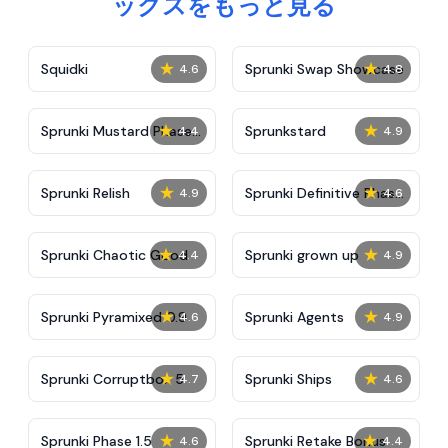
ックスをもっと見る
★
★
Squidki
Sprunki Swap Showcase
4.6
4.8
★
★
Sprunki Mustard Phase
Sprunkstard
4.4
4.9
2
★
★
Sprunki Relish
Sprunki Definitive Phase
4.9
4.6
7
★
★
Sprunki Chaotic Good
Sprunki grown up
4.4
4.9
★
★
Sprunki Pyramixed 0.9
Sprunki Agents
4.6
4.9
★
★
Sprunki Corruptbox 5
Sprunki Ships
4.7
4.6
★
★
Sprunki Phase 1.5
Sprunki Retake Bonus
4.6
4.4