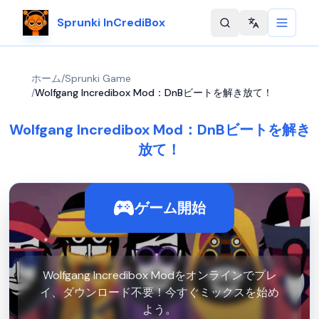
Sprunki InCrediBox
Change langu
ホーム
/
Sprunki Game
/
Wolfgang Incredibox Mod：DnBビートを解き放て！
Wolfgang Incredibox Mod：DnBビートを解き
放て！
ゲーム開始
Wolfgang Incredibox Modをオンラインでプレ
イ、ダウンロード不要！今すぐミックスを始め
よう。