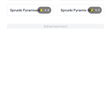
★
★
Sprunki Pyramixed
Sprunki Pyramix Silly
4.9
4.5
Edition
Advertisement