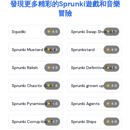
發現更多精彩的Sprunki遊戲和音樂
冒險
★
★
Squidki
Sprunki Swap Showcase
4.6
4.8
★
★
Sprunki Mustard Phase
Sprunkstard
4.4
4.9
2
★
★
Sprunki Relish
Sprunki Definitive Phase
4.9
4.6
7
★
★
Sprunki Chaotic Good
Sprunki grown up
4.4
4.9
★
★
Sprunki Pyramixed 0.9
Sprunki Agents
4.6
4.9
★
★
Sprunki Corruptbox 5
Sprunki Ships
4.7
4.6