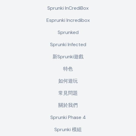
Sprunki InCrediBox
Esprunki Incredibox
Sprunked
Sprunki Infected
新Sprunki遊戲
特色
如何遊玩
常見問題
關於我們
Sprunki Phase 4
Sprunki 模組