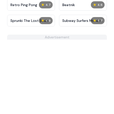
★
★
Retro Ping Pong
Beatnik
4.7
4.6
★
★
Sprunki The Lost Souls
Subway Surfers Monaco
4.9
4.7
2024
Advertisement