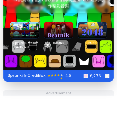
作精彩音樂
Sprunki Retake
Beatnik
2048
Bonus
Sprunki InCrediBox
4.5
8,276
Advertisement