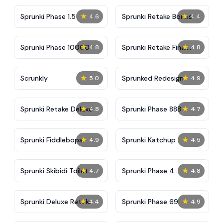
★
★
Sprunki Phase 1.5
Sprunki Retake Bonus
4.6
4.4
★
★
Sprunki Phase 10000
Sprunki Retake Final
4.8
4.8
Update
★
★
Scrunkly
Sprunked Redesign
5.0
4.9
★
★
Sprunki Retake Deluxe
Sprunki Phase 888
4.8
4.7
★
★
Sprunki Fiddlebops
Sprunki Katchup
4.9
4.5
★
★
Sprunki Skibidi Toilet
Sprunki Phase 4
4.7
4.8
Definitive
★
★
Sprunki Deluxe Retake
Sprunki Phase 69
4.4
4.9