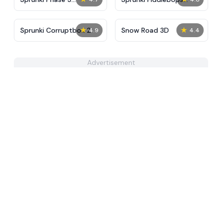
Definitive
Remake
★
★
Sprunki Corruptbox 2
Snow Road 3D
4.9
4.4
Advertisement