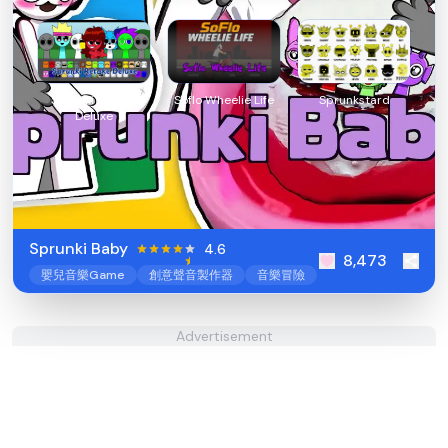
Sprunki Retake
Soflo Wheelie Life
Sprunkstard
Deluxe
Sprunki Baby
4.6
8,473
嬰兒音樂Game
創意聲音製作器
音樂冒險
Advertisement