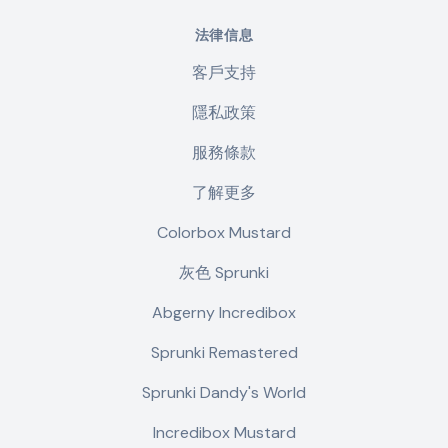
法律信息
客戶支持
隱私政策
服務條款
了解更多
Colorbox Mustard
灰色 Sprunki
Abgerny Incredibox
Sprunki Remastered
Sprunki Dandy's World
Incredibox Mustard