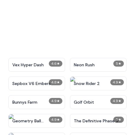
4.6
★
5
★
Vex Hyper Dash
Neon Rush
4.8
★
4.9
★
Sepbox V6 Embers
Snow Rider 2
4.9
★
4.9
★
Bunnys Farm
Golf Orbit
4.9
★
5
★
Geometry Ball
The Definitive Phase 9:
Challenge
Demolition