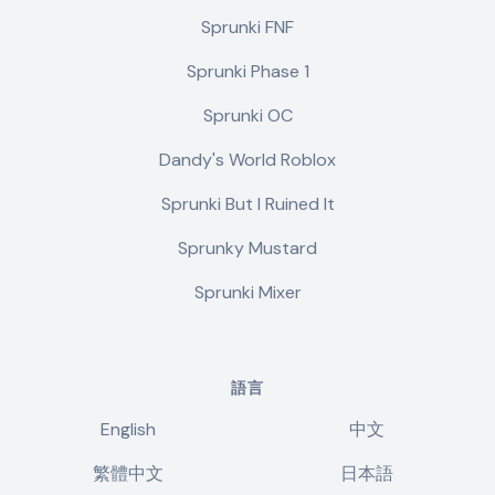
Sprunki FNF
Sprunki Phase 1
Sprunki OC
Dandy's World Roblox
Sprunki But I Ruined It
Sprunky Mustard
Sprunki Mixer
語言
English
中文
繁體中文
日本語