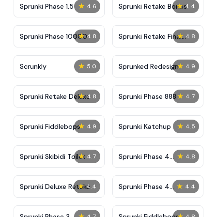
★
★
Sprunki Phase 1.5
Sprunki Retake Bonus
4.6
4.4
★
★
Sprunki Phase 10000
Sprunki Retake Final
4.8
4.8
Update
★
★
Scrunkly
Sprunked Redesign
5.0
4.9
★
★
Sprunki Retake Deluxe
Sprunki Phase 888
4.8
4.7
★
★
Sprunki Fiddlebops
Sprunki Katchup
4.9
4.5
★
★
Sprunki Skibidi Toilet
Sprunki Phase 4
4.7
4.8
Definitive
★
★
Sprunki Deluxe Retake
Sprunki Phase 4
4.4
4.4
Alternate Edition
★
★
Sprunki Phase 3
Sprunki Fiddlebops
4.7
4.8