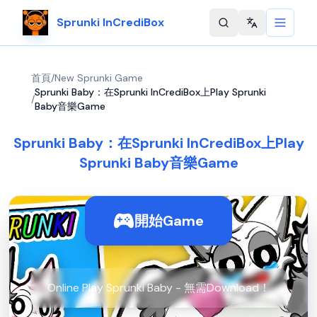
Sprunki InCrediBox
Change langu
首頁
/
New Sprunki Game
Sprunki Baby：在Sprunki InCrediBox上Play Sprunki
/
Baby音樂Game
Sprunki Baby：在Sprunki InCrediBox上Play
Sprunki Baby音樂Game
開始Game
Online Play Sprunki Baby - 無需Download！