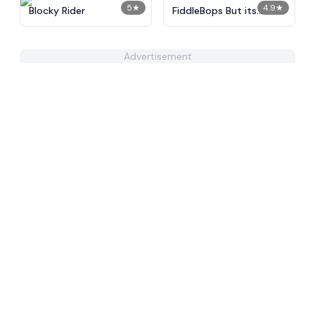
5
★
4.9
★
Blocky Rider
FiddleBops But its
Sprinkle​
Advertisement