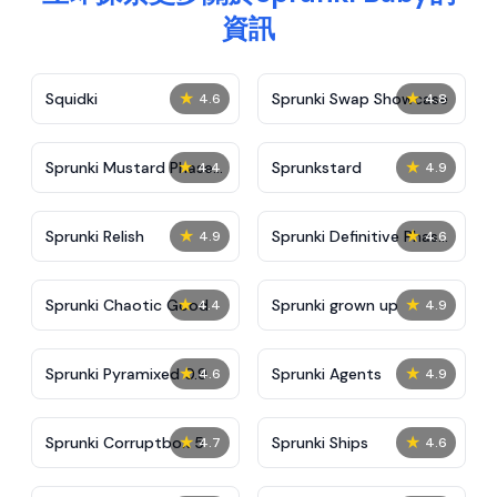
資訊
★
★
Squidki
Sprunki Swap Showcase
4.6
4.8
★
★
Sprunki Mustard Phase
Sprunkstard
4.4
4.9
2
★
★
Sprunki Relish
Sprunki Definitive Phase
4.9
4.6
7
★
★
Sprunki Chaotic Good
Sprunki grown up
4.4
4.9
★
★
Sprunki Pyramixed 0.9
Sprunki Agents
4.6
4.9
★
★
Sprunki Corruptbox 5
Sprunki Ships
4.7
4.6