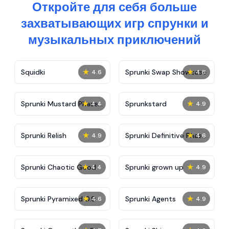
Откройте для себя больше
захватывающих игр спрунки и
музыкальных приключений
★
★
Squidki
Sprunki Swap Showcase
4.6
4.8
★
★
Sprunki Mustard Phase
Sprunkstard
4.4
4.9
2
★
★
Sprunki Relish
Sprunki Definitive Phase
4.9
4.6
7
★
★
Sprunki Chaotic Good
Sprunki grown up
4.4
4.9
★
★
Sprunki Pyramixed 0.9
Sprunki Agents
4.6
4.9