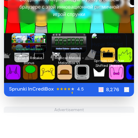
браузере с этой инновационной ритмичной
игрой спрунки
Sprunki Retake
Musical Melons -
Sprunki Un Hyper
Bonus
MelonBox V1
Shifted Phase 4
Sprunki InCrediBox
4.5
8,276
Advertisement