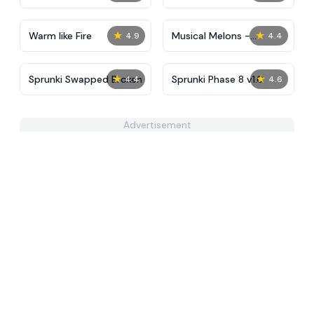
★
★
Warm like Fire
Musical Melons -
4.9
4.4
MelonBox V1
★
★
Sprunki Swapped Broken
Sprunki Phase 8 v1.0
4.4
4.6
Advertisement