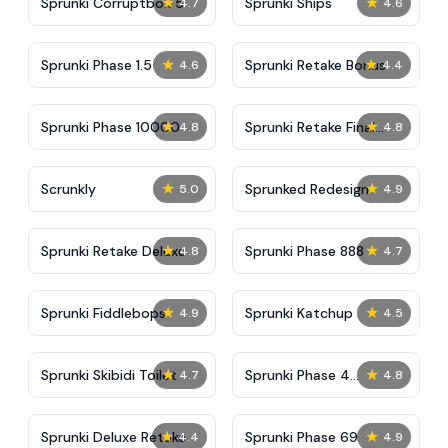
★
★
Sprunki Corruptbox 5
Sprunki Ships
4.7
4.6
★
★
Sprunki Phase 1.5
Sprunki Retake Bonus
4.6
4.4
★
★
Sprunki Phase 10000
Sprunki Retake Final
4.8
4.8
Update
★
★
Scrunkly
Sprunked Redesign
5.0
4.9
★
★
Sprunki Retake Deluxe
Sprunki Phase 888
4.8
4.7
★
★
Sprunki Fiddlebops
Sprunki Katchup
4.9
4.5
★
★
Sprunki Skibidi Toilet
Sprunki Phase 4
4.7
4.8
Definitive
★
★
Sprunki Deluxe Retake
Sprunki Phase 69
4.4
4.9