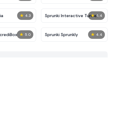
★
★
ia
Sprunki Interactive Tunner
4.3
4.4
★
★
ncrediBox
Sprunki Sprunkly
5.0
4.4