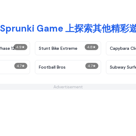
 Sprunki Game 上探索其他精彩
4.9
★
4.8
★
Phase 12
Stunt Bike Extreme
Capybara Cli
4.7
★
4.7
★
Football Bros
Subway Surf
Advertisement