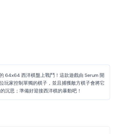
64 西洋棋盤上戰鬥！這款遊戲由 Serum 開
體。每位玩家控制單獨的棋子，並且捕獲敵方棋子會將它
靜的沉思；準備好迎接西洋棋的暴動吧！