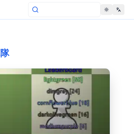
Toggle theme
Change 
軍隊