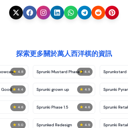
探索更多關於萬人西洋棋的資訊
★
★
Showcase
Sprunki Mustard Phase 2
Sprunkstard
4.8
4.4
★
★
c Good
Sprunki grown up
Sprunki Pyra
4.4
4.9
★
★
Sprunki Phase 1.5
Sprunki Reta
4.6
4.6
★
★
Sprunked Redesign
Sprunki Reta
5.0
4.9