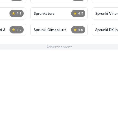
★
★
Sprunksters
Sprunki Viner
4.9
4.5
★
★
d 3
Sprunki Qimaalutit
Sprunki DX I
4.7
4.9
Advertisement