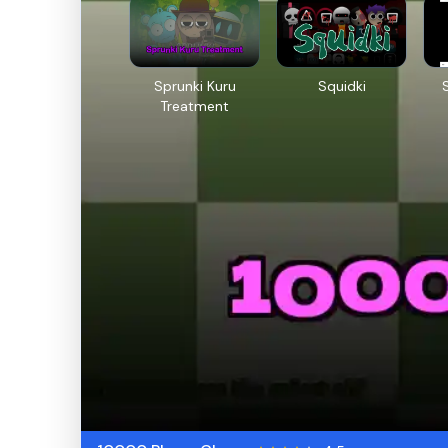
Sprunki Kuru
Squidki
Treatment