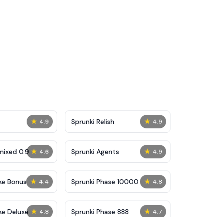
★
★
Sprunki Relish
4.9
4.9
★
★
mixed 0.9
Sprunki Agents
4.6
4.9
★
★
ke Bonus
Sprunki Phase 10000
4.4
4.8
★
★
ke Deluxe
Sprunki Phase 888
4.8
4.7