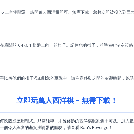
 Game 上的瀏覽器，訪問萬人西洋棋即可。無需下載！您將立即被投入到
廣闊的 64x64 棋盤上的一組棋子。記住您的棋子，並準備好制定策略
手以將他們的棋子添加到您的軍隊中！請注意移動之間的冷卻時間，以防
立即玩萬人西洋棋 - 無需下載！
何軟體或應用程式。只需純粹、未經修飾的西洋棋混亂觸手可及。加入數
人興奮的基於瀏覽器的體驗，請查看 Bou's Revenge！