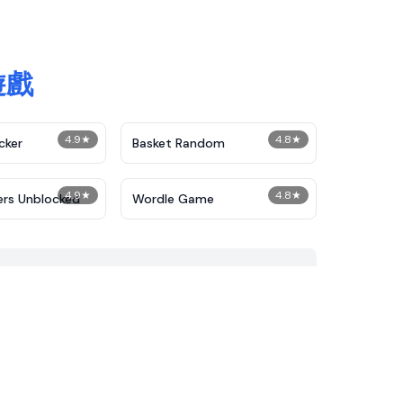
遊戲
4.9
★
4.8
★
cker
Basket Random
4.9
★
4.8
★
ers Unblocked
Wordle Game