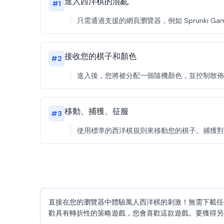
進入西洋棋的混亂
#
1
只需通過支援的網頁瀏覽器，例如 Sprunki
接收您的棋子和顏色
#
2
進入後，您將被分配一個隨機顏色，並控制散佈在
移動、捕獲、征服
#
3
使用標準的西洋棋規則來移動您的棋子。捕獲對
直接在您的瀏覽器中體驗萬人西洋棋的刺激！無需下載任
歡具有轉折性的策略遊戲，您會喜歡這款遊戲。要獲得另一個令