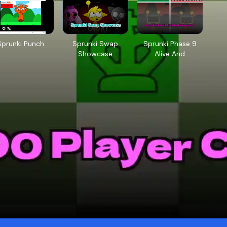
Sprunki Punch
Sprunki Swap
Sprunki Phase 9
Showcase
Alive And
Malediction