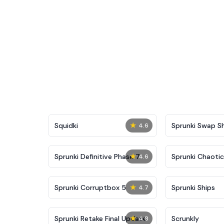
★
Squidki
Sprunki Swap 
4.6
★
Sprunki Definitive Phase 7
Sprunki Chaoti
4.6
★
Sprunki Corruptbox 5
Sprunki Ships
4.7
★
Sprunki Retake Final Update
Scrunkly
4.8