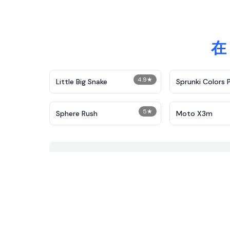
在
4.9
★
Little Big Snake
Sprunki Colors 
5
★
Sphere Rush
Moto X3m