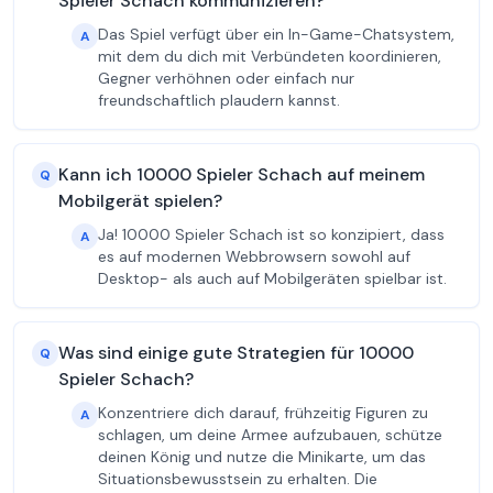
Spieler Schach kommunizieren?
Das Spiel verfügt über ein In-Game-Chatsystem,
A
mit dem du dich mit Verbündeten koordinieren,
Gegner verhöhnen oder einfach nur
freundschaftlich plaudern kannst.
Kann ich 10000 Spieler Schach auf meinem
Q
Mobilgerät spielen?
Ja! 10000 Spieler Schach ist so konzipiert, dass
A
es auf modernen Webbrowsern sowohl auf
Desktop- als auch auf Mobilgeräten spielbar ist.
Was sind einige gute Strategien für 10000
Q
Spieler Schach?
Konzentriere dich darauf, frühzeitig Figuren zu
A
schlagen, um deine Armee aufzubauen, schütze
deinen König und nutze die Minikarte, um das
Situationsbewusstsein zu erhalten. Die