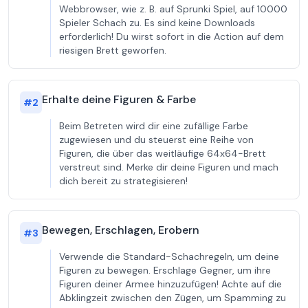
Webbrowser, wie z. B. auf Sprunki Spiel, auf 10000
Spieler Schach zu. Es sind keine Downloads
erforderlich! Du wirst sofort in die Action auf dem
riesigen Brett geworfen.
Erhalte deine Figuren & Farbe
#
2
Beim Betreten wird dir eine zufällige Farbe
zugewiesen und du steuerst eine Reihe von
Figuren, die über das weitläufige 64x64-Brett
verstreut sind. Merke dir deine Figuren und mach
dich bereit zu strategisieren!
Bewegen, Erschlagen, Erobern
#
3
Verwende die Standard-Schachregeln, um deine
Figuren zu bewegen. Erschlage Gegner, um ihre
Figuren deiner Armee hinzuzufügen! Achte auf die
Abklingzeit zwischen den Zügen, um Spamming zu