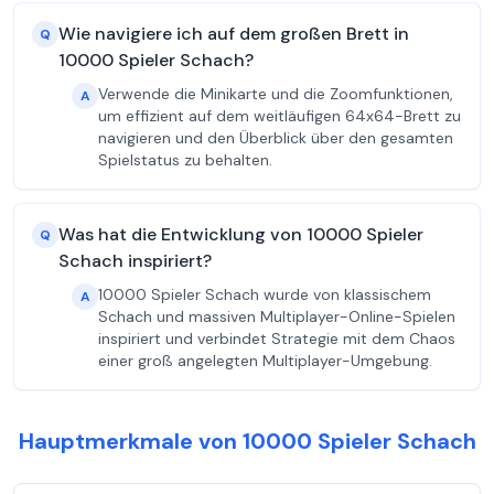
Wie navigiere ich auf dem großen Brett in
Q
10000 Spieler Schach?
Verwende die Minikarte und die Zoomfunktionen,
A
um effizient auf dem weitläufigen 64x64-Brett zu
navigieren und den Überblick über den gesamten
Spielstatus zu behalten.
Was hat die Entwicklung von 10000 Spieler
Q
Schach inspiriert?
10000 Spieler Schach wurde von klassischem
A
Schach und massiven Multiplayer-Online-Spielen
inspiriert und verbindet Strategie mit dem Chaos
einer groß angelegten Multiplayer-Umgebung.
Hauptmerkmale von 10000 Spieler Schach