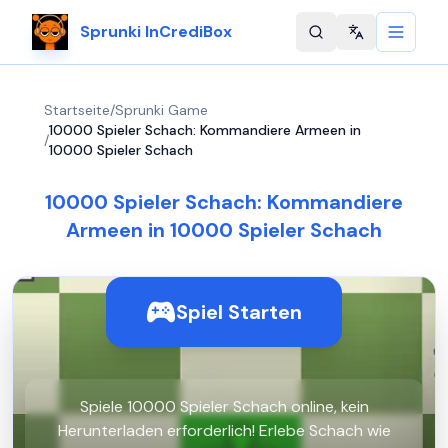
Sprunki InCrediBox
Change langu
Startseite
/
Sprunki Game
10000 Spieler Schach: Kommandiere Armeen in
/
10000 Spieler Schach
10000 Spieler Schach: Kommandiere
Armeen in 10000 Spieler Schach
Spiel Starten
Spiele 10000 Spieler Schach online, kein
Herunterladen erforderlich! Erlebe Schach wie