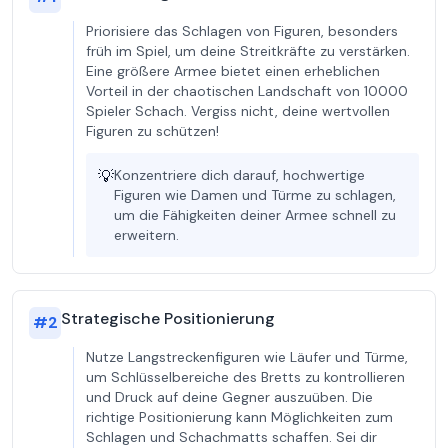
Priorisiere das Schlagen von Figuren, besonders
früh im Spiel, um deine Streitkräfte zu verstärken.
Eine größere Armee bietet einen erheblichen
Vorteil in der chaotischen Landschaft von 10000
Spieler Schach. Vergiss nicht, deine wertvollen
Figuren zu schützen!
💡
Konzentriere dich darauf, hochwertige
Figuren wie Damen und Türme zu schlagen,
um die Fähigkeiten deiner Armee schnell zu
erweitern.
Strategische Positionierung
#
2
Nutze Langstreckenfiguren wie Läufer und Türme,
um Schlüsselbereiche des Bretts zu kontrollieren
und Druck auf deine Gegner auszuüben. Die
richtige Positionierung kann Möglichkeiten zum
Schlagen und Schachmatts schaffen. Sei dir