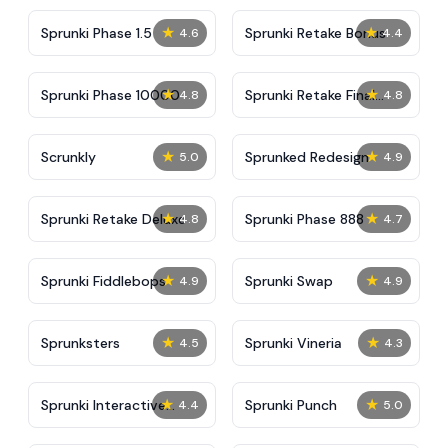
★
★
Sprunki Phase 1.5
Sprunki Retake Bonus
4.6
4.4
★
★
Sprunki Phase 10000
Sprunki Retake Final
4.8
4.8
Update
★
★
Scrunkly
Sprunked Redesign
5.0
4.9
★
★
Sprunki Retake Deluxe
Sprunki Phase 888
4.8
4.7
★
★
Sprunki Fiddlebops
Sprunki Swap
4.9
4.9
★
★
Sprunksters
Sprunki Vineria
4.5
4.3
★
★
Sprunki Interactive
Sprunki Punch
4.4
5.0
Tunner