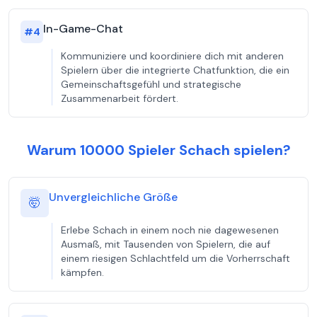
In-Game-Chat
#
4
Kommuniziere und koordiniere dich mit anderen
Spielern über die integrierte Chatfunktion, die ein
Gemeinschaftsgefühl und strategische
Zusammenarbeit fördert.
Warum 10000 Spieler Schach spielen?
Unvergleichliche Größe
🤯
Erlebe Schach in einem noch nie dagewesenen
Ausmaß, mit Tausenden von Spielern, die auf
einem riesigen Schlachtfeld um die Vorherrschaft
kämpfen.