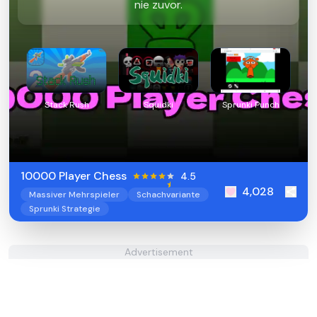
nie zuvor.
Stack Rush
Squidki
Sprunki Punch
10000 Player Chess
4.5
4,028
Massiver Mehrspieler
Schachvariante
Sprunki Strategie
Advertisement