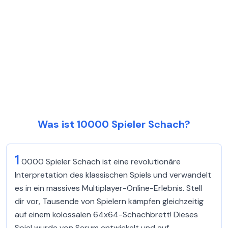
Was ist 10000 Spieler Schach?
1
0000 Spieler Schach ist eine revolutionäre
Interpretation des klassischen Spiels und verwandelt
es in ein massives Multiplayer-Online-Erlebnis. Stell
dir vor, Tausende von Spielern kämpfen gleichzeitig
auf einem kolossalen 64x64-Schachbrett! Dieses
Spiel wurde von Serum entwickelt und auf