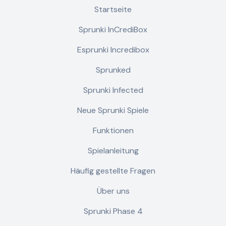
Startseite
Sprunki InCrediBox
Esprunki Incredibox
Sprunked
Sprunki Infected
Neue Sprunki Spiele
Funktionen
Spielanleitung
Häufig gestellte Fragen
Über uns
Sprunki Phase 4