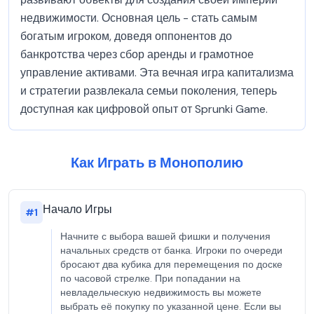
недвижимости. Основная цель - стать самым
богатым игроком, доведя оппонентов до
банкротства через сбор аренды и грамотное
управление активами. Эта вечная игра капитализма
и стратегии развлекала семьи поколения, теперь
доступная как цифровой опыт от Sprunki Game.
Как Играть в Монополию
Начало Игры
#
1
Начните с выбора вашей фишки и получения
начальных средств от банка. Игроки по очереди
бросают два кубика для перемещения по доске
по часовой стрелке. При попадании на
невладельческую недвижимость вы можете
выбрать её покупку по указанной цене. Если вы