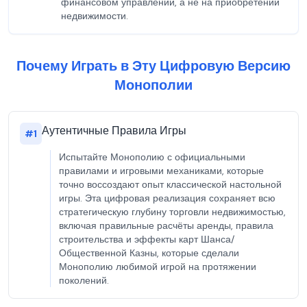
финансовом управлении, а не на приобретении
недвижимости.
Почему Играть в Эту Цифровую Версию
Монополии
Аутентичные Правила Игры
#
1
Испытайте Монополию с официальными
правилами и игровыми механиками, которые
точно воссоздают опыт классической настольной
игры. Эта цифровая реализация сохраняет всю
стратегическую глубину торговли недвижимостью,
включая правильные расчёты аренды, правила
строительства и эффекты карт Шанса/
Общественной Казны, которые сделали
Монополию любимой игрой на протяжении
поколений.