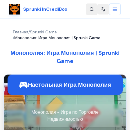
Sprunki InCrediBox
Change langu
Главная
/
Sprunki Game
/
Монополия: Игра Монополия | Sprunki Game
Монополия: Игра Монополия | Sprunki
Game
Настольная Игра Монополия
Монополия - Игра по Торговле
Недвижимостью