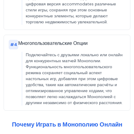
цифровая версия accommodates различные
стили игры, сохраняя при этом основные
конкурентные элементы, которые делают
торговлю недвижимостью увлекательной.
Многопользовательские Опции
#
4
Подключайтесь с друзьями локально или онлайн
для конкурентных матчей Монополии.
Функциональность многопользовательского
режима сохраняет социальный аспект
настольных игр, добавляя при этом цифровые
удобства, такие как автоматические расчёты и
оптимизированное управление ходами, что
позволяет легко наслаждаться Монополией с
другими независимо от физического расстояния.
Почему Играть в Монополию Онлайн