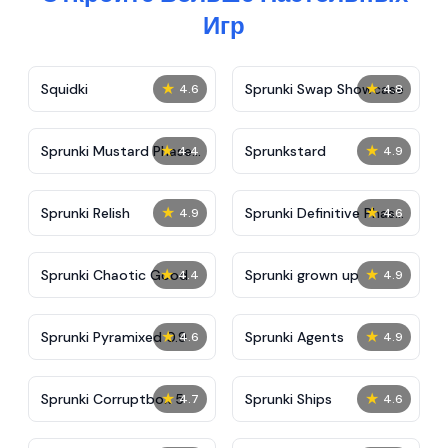
Игр
★
★
Squidki
Sprunki Swap Showcase
4.6
4.8
★
★
Sprunki Mustard Phase
Sprunkstard
4.4
4.9
2
★
★
Sprunki Relish
Sprunki Definitive Phase
4.9
4.6
7
★
★
Sprunki Chaotic Good
Sprunki grown up
4.4
4.9
★
★
Sprunki Pyramixed 0.9
Sprunki Agents
4.6
4.9
★
★
Sprunki Corruptbox 5
Sprunki Ships
4.7
4.6