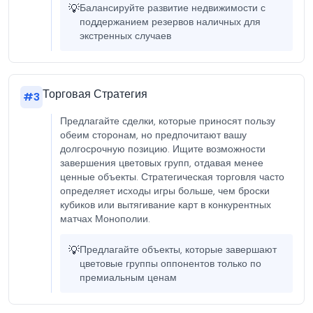
💡
Балансируйте развитие недвижимости с
поддержанием резервов наличных для
экстренных случаев
Торговая Стратегия
#
3
Предлагайте сделки, которые приносят пользу
обеим сторонам, но предпочитают вашу
долгосрочную позицию. Ищите возможности
завершения цветовых групп, отдавая менее
ценные объекты. Стратегическая торговля часто
определяет исходы игры больше, чем броски
кубиков или вытягивание карт в конкурентных
матчах Монополии.
💡
Предлагайте объекты, которые завершают
цветовые группы оппонентов только по
премиальным ценам