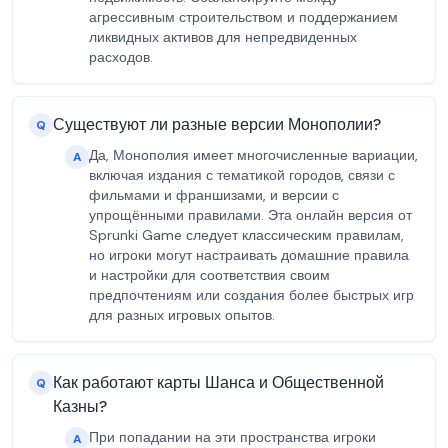
агрессивным строительством и поддержанием
ликвидных активов для непредвиденных
расходов.
Существуют ли разные версии Монополии?
Q
Да, Монополия имеет многочисленные вариации,
A
включая издания с тематикой городов, связи с
фильмами и франшизами, и версии с
упрощёнными правилами. Эта онлайн версия от
Sprunki Game следует классическим правилам,
но игроки могут настраивать домашние правила
и настройки для соответствия своим
предпочтениям или создания более быстрых игр
для разных игровых опытов.
Как работают карты Шанса и Общественной
Q
Казны?
При попадании на эти пространства игроки
A