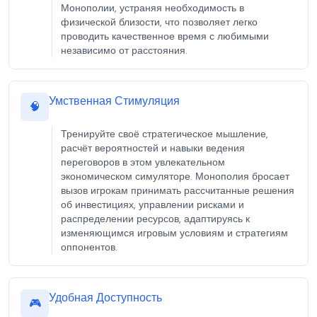
Монополии, устраняя необходимость в
физической близости, что позволяет легко
проводить качественное время с любимыми
независимо от расстояния.
Умственная Стимуляция
🧠
Тренируйте своё стратегическое мышление,
расчёт вероятностей и навыки ведения
переговоров в этом увлекательном
экономическом симуляторе. Монополия бросает
вызов игрокам принимать рассчитанные решения
об инвестициях, управлении рисками и
распределении ресурсов, адаптируясь к
изменяющимся игровым условиям и стратегиям
оппонентов.
Удобная Доступность
🎮