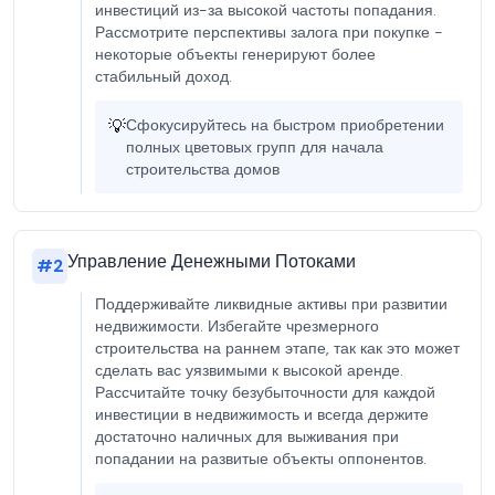
инвестиций из-за высокой частоты попадания.
Рассмотрите перспективы залога при покупке -
некоторые объекты генерируют более
стабильный доход.
💡
Сфокусируйтесь на быстром приобретении
полных цветовых групп для начала
строительства домов
Управление Денежными Потоками
#
2
Поддерживайте ликвидные активы при развитии
недвижимости. Избегайте чрезмерного
строительства на раннем этапе, так как это может
сделать вас уязвимыми к высокой аренде.
Рассчитайте точку безубыточности для каждой
инвестиции в недвижимость и всегда держите
достаточно наличных для выживания при
попадании на развитые объекты оппонентов.