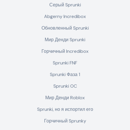
Серый Sprunki
Abgerny Incredibox
Обновленный Sprunki
Мир Денди Sprunki
Горчичный Incredibox
Sprunki FNF
Sprunki Фаза 1
Sprunki OC
Мир Денди Roblox
Sprunki, но я испортил его
Горчичный Sprunky