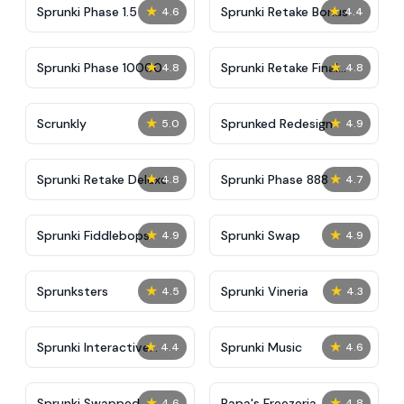
★
★
Sprunki Phase 1.5
Sprunki Retake Bonus
4.6
4.4
★
★
Sprunki Phase 10000
Sprunki Retake Final
4.8
4.8
Update
★
★
Scrunkly
Sprunked Redesign
5.0
4.9
★
★
Sprunki Retake Deluxe
Sprunki Phase 888
4.8
4.7
★
★
Sprunki Fiddlebops
Sprunki Swap
4.9
4.9
★
★
Sprunksters
Sprunki Vineria
4.5
4.3
★
★
Sprunki Interactive
Sprunki Music
4.4
4.6
Tunner
★
★
Sprunki Swapped
Papa's Freezeria
4.6
4.8