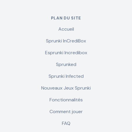
PLAN DU SITE
Accueil
Sprunki InCrediBox
Esprunki Incredibox
Sprunked
Sprunki Infected
Nouveaux Jeux Sprunki
Fonctionnalités
Comment jouer
FAQ