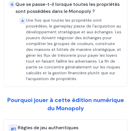
Que se passe-t-il lorsque toutes les propriétés
Q
sont possédées dans le Monopoly ?
Une fois que toutes les propriétés sont
A
possédées, le gameplay passe de l'acquisition au
développement stratégique et aux échanges. Les
joueurs doivent négocier des échanges pour
compléter les groupes de couleurs, construire
des maisons et hôtels de manière stratégique, et
gérer les flux de trésorerie pour payer les loyers
tout en faisant faillite les adversaires. La fin de
partie se concentre généralement sur les risques
calculés et la gestion financière plutôt que sur
l'acquisition de propriétés.
Pourquoi jouer à cette édition numérique
du Monopoly
Règles de jeu authentiques
#
1