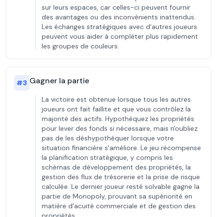
sur leurs espaces, car celles-ci peuvent fournir
des avantages ou des inconvénients inattendus.
Les échanges stratégiques avec d'autres joueurs
peuvent vous aider à compléter plus rapidement
les groupes de couleurs.
Gagner la partie
#
3
La victoire est obtenue lorsque tous les autres
joueurs ont fait faillite et que vous contrôlez la
majorité des actifs. Hypothéquez les propriétés
pour lever des fonds si nécessaire, mais n'oubliez
pas de les déshypothéquer lorsque votre
situation financière s'améliore. Le jeu récompense
la planification stratégique, y compris les
schémas de développement des propriétés, la
gestion des flux de trésorerie et la prise de risque
calculée. Le dernier joueur resté solvable gagne la
partie de Monopoly, prouvant sa supériorité en
matière d'acuité commerciale et de gestion des
propriétés.