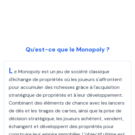
Qu'est-ce que le Monopoly ?
L
e Monopoly est un jeu de société classique
d'échange de propriétés où les joueurs s'affrontent
pour accumuler des richesses grâce à l'acquisition
stratégique de propriétés et à leur développement.
Combinant des éléments de chance avec les lancers
de dés et les tirages de cartes, ainsi que la prise de
décision stratégique, les joueurs achètent, vendent,
échangent et développent des propriétés pour
construire leur empire immobilier. L'objectif ultime est