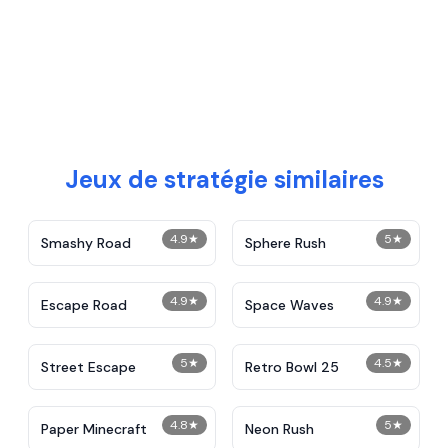
Jeux de stratégie similaires
4.9
★
5
★
Smashy Road
Sphere Rush
4.9
★
4.9
★
Escape Road
Space Waves
5
★
4.5
★
Street Escape
Retro Bowl 25
4.8
★
5
★
Paper Minecraft
Neon Rush