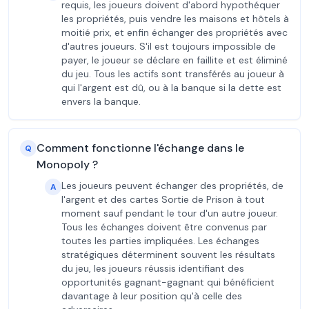
requis, les joueurs doivent d'abord hypothéquer
les propriétés, puis vendre les maisons et hôtels à
moitié prix, et enfin échanger des propriétés avec
d'autres joueurs. S'il est toujours impossible de
payer, le joueur se déclare en faillite et est éliminé
du jeu. Tous les actifs sont transférés au joueur à
qui l'argent est dû, ou à la banque si la dette est
envers la banque.
Comment fonctionne l'échange dans le
Q
Monopoly ?
Les joueurs peuvent échanger des propriétés, de
A
l'argent et des cartes Sortie de Prison à tout
moment sauf pendant le tour d'un autre joueur.
Tous les échanges doivent être convenus par
toutes les parties impliquées. Les échanges
stratégiques déterminent souvent les résultats
du jeu, les joueurs réussis identifiant des
opportunités gagnant-gagnant qui bénéficient
davantage à leur position qu'à celle des