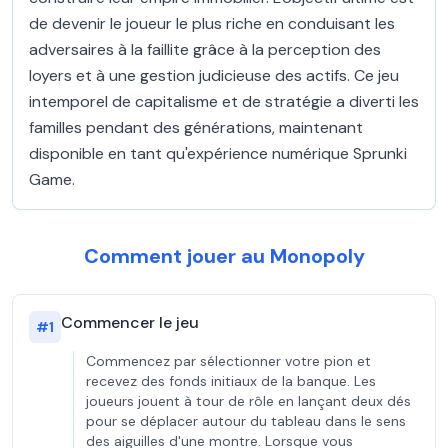
de devenir le joueur le plus riche en conduisant les
adversaires à la faillite grâce à la perception des
loyers et à une gestion judicieuse des actifs. Ce jeu
intemporel de capitalisme et de stratégie a diverti les
familles pendant des générations, maintenant
disponible en tant qu'expérience numérique Sprunki
Game.
Comment jouer au Monopoly
Commencer le jeu
#
1
Commencez par sélectionner votre pion et
recevez des fonds initiaux de la banque. Les
joueurs jouent à tour de rôle en lançant deux dés
pour se déplacer autour du tableau dans le sens
des aiguilles d'une montre. Lorsque vous