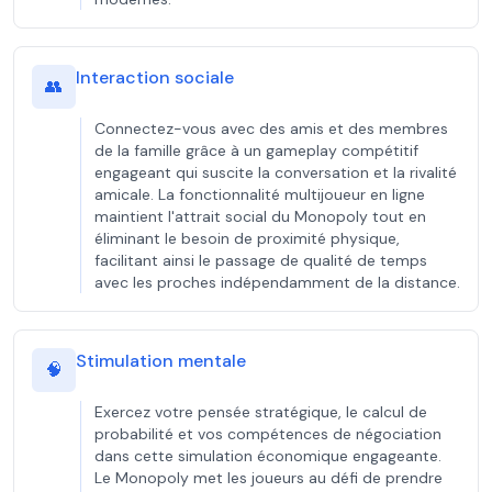
Interaction sociale
👥
Connectez-vous avec des amis et des membres
de la famille grâce à un gameplay compétitif
engageant qui suscite la conversation et la rivalité
amicale. La fonctionnalité multijoueur en ligne
maintient l'attrait social du Monopoly tout en
éliminant le besoin de proximité physique,
facilitant ainsi le passage de qualité de temps
avec les proches indépendamment de la distance.
Stimulation mentale
🧠
Exercez votre pensée stratégique, le calcul de
probabilité et vos compétences de négociation
dans cette simulation économique engageante.
Le Monopoly met les joueurs au défi de prendre