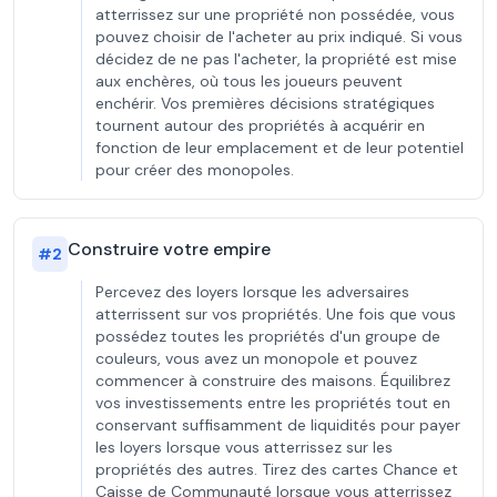
atterrissez sur une propriété non possédée, vous
pouvez choisir de l'acheter au prix indiqué. Si vous
décidez de ne pas l'acheter, la propriété est mise
aux enchères, où tous les joueurs peuvent
enchérir. Vos premières décisions stratégiques
tournent autour des propriétés à acquérir en
fonction de leur emplacement et de leur potentiel
pour créer des monopoles.
Construire votre empire
#
2
Percevez des loyers lorsque les adversaires
atterrissent sur vos propriétés. Une fois que vous
possédez toutes les propriétés d'un groupe de
couleurs, vous avez un monopole et pouvez
commencer à construire des maisons. Équilibrez
vos investissements entre les propriétés tout en
conservant suffisamment de liquidités pour payer
les loyers lorsque vous atterrissez sur les
propriétés des autres. Tirez des cartes Chance et
Caisse de Communauté lorsque vous atterrissez