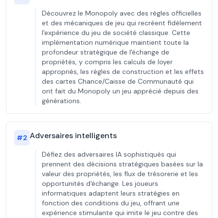
Découvrez le Monopoly avec des règles officielles
et des mécaniques de jeu qui recréent fidèlement
l'expérience du jeu de société classique. Cette
implémentation numérique maintient toute la
profondeur stratégique de l'échange de
propriétés, y compris les calculs de loyer
appropriés, les règles de construction et les effets
des cartes Chance/Caisse de Communauté qui
ont fait du Monopoly un jeu apprécié depuis des
générations.
Adversaires intelligents
#
2
Défiez des adversaires IA sophistiqués qui
prennent des décisions stratégiques basées sur la
valeur des propriétés, les flux de trésorerie et les
opportunités d'échange. Les joueurs
informatiques adaptent leurs stratégies en
fonction des conditions du jeu, offrant une
expérience stimulante qui imite le jeu contre des