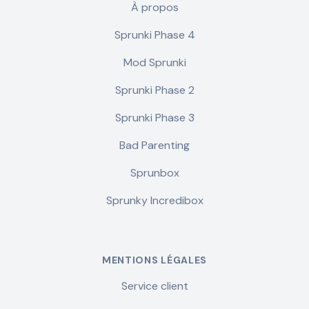
À propos
Sprunki Phase 4
Mod Sprunki
Sprunki Phase 2
Sprunki Phase 3
Bad Parenting
Sprunbox
Sprunky Incredibox
MENTIONS LÉGALES
Service client