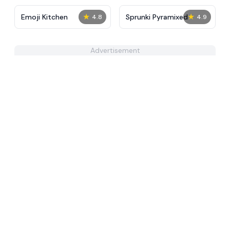
★
★
Emoji Kitchen
Sprunki Pyramixed
4.8
4.9
Advertisement