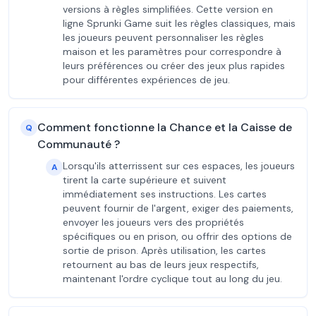
versions à règles simplifiées. Cette version en
ligne Sprunki Game suit les règles classiques, mais
les joueurs peuvent personnaliser les règles
maison et les paramètres pour correspondre à
leurs préférences ou créer des jeux plus rapides
pour différentes expériences de jeu.
Comment fonctionne la Chance et la Caisse de
Q
Communauté ?
Lorsqu'ils atterrissent sur ces espaces, les joueurs
A
tirent la carte supérieure et suivent
immédiatement ses instructions. Les cartes
peuvent fournir de l'argent, exiger des paiements,
envoyer les joueurs vers des propriétés
spécifiques ou en prison, ou offrir des options de
sortie de prison. Après utilisation, les cartes
retournent au bas de leurs jeux respectifs,
maintenant l'ordre cyclique tout au long du jeu.