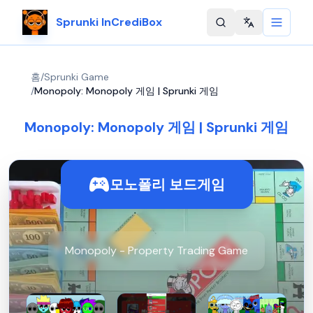
Sprunki InCrediBox
Change langu
홈
/
Sprunki Game
/
Monopoly: Monopoly 게임 | Sprunki 게임
Monopoly: Monopoly 게임 | Sprunki 게임
모노폴리 보드게임
Monopoly - Property Trading Game