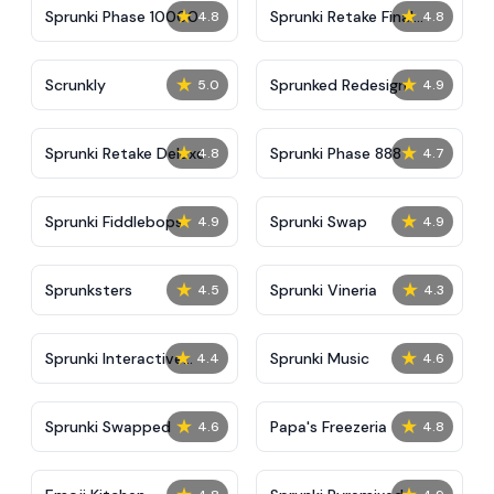
★
★
Sprunki Phase 10000
Sprunki Retake Final
4.8
4.8
Update
★
★
Scrunkly
Sprunked Redesign
5.0
4.9
★
★
Sprunki Retake Deluxe
Sprunki Phase 888
4.8
4.7
★
★
Sprunki Fiddlebops
Sprunki Swap
4.9
4.9
★
★
Sprunksters
Sprunki Vineria
4.5
4.3
★
★
Sprunki Interactive
Sprunki Music
4.4
4.6
Tunner
★
★
Sprunki Swapped
Papa's Freezeria
4.6
4.8