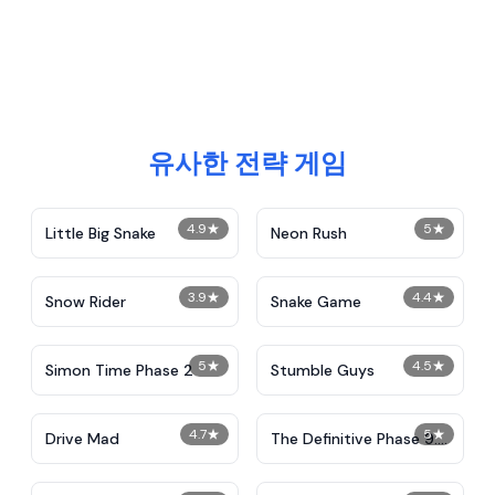
유사한 전략 게임
4.9
★
5
★
Little Big Snake
Neon Rush
3.9
★
4.4
★
Snow Rider
Snake Game
5
★
4.5
★
Simon Time Phase 2
Stumble Guys
4.7
★
5
★
Drive Mad
The Definitive Phase 9:
Demolition