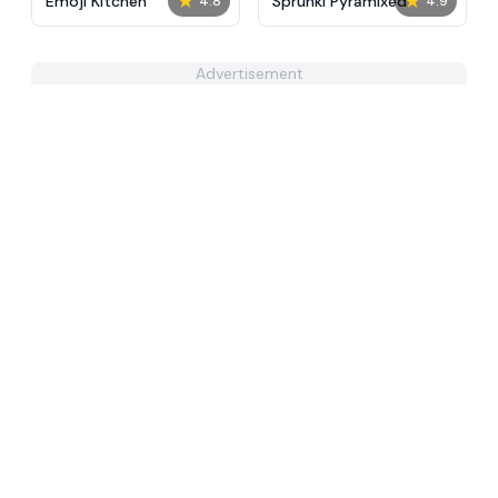
★
★
Emoji Kitchen
Sprunki Pyramixed
4.8
4.9
Advertisement