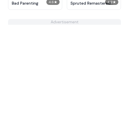
4.6
★
4.9
★
Bad Parenting
Spruted Remastered
Alternative Phase 2
Advertisement