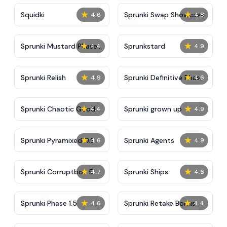
★
★
Squidki
Sprunki Swap Showcase
4.6
4.8
★
★
Sprunki Mustard Phase
Sprunkstard
4.4
4.9
2
★
★
Sprunki Relish
Sprunki Definitive Phase
4.9
4.6
7
★
★
Sprunki Chaotic Good
Sprunki grown up
4.4
4.9
★
★
Sprunki Pyramixed 0.9
Sprunki Agents
4.6
4.9
★
★
Sprunki Corruptbox 5
Sprunki Ships
4.7
4.6
★
★
Sprunki Phase 1.5
Sprunki Retake Bonus
4.6
4.4