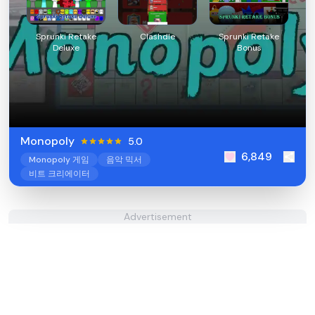
Sprunki Retake
Clashdle
Sprunki Retake
Deluxe
Bonus
Monopoly
5.0
6,849
Monopoly 게임
음악 믹서
비트 크리에이터
Advertisement