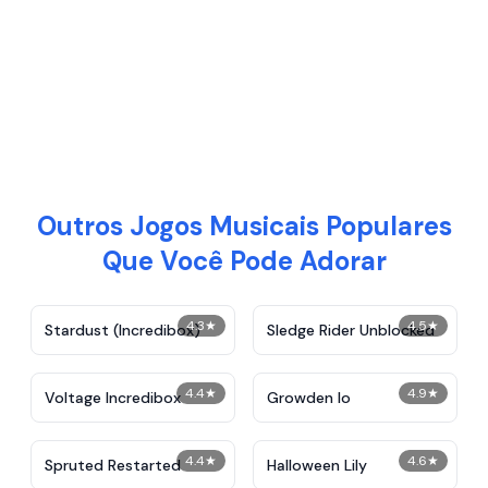
Outros Jogos Musicais Populares
Que Você Pode Adorar
4.3
★
4.5
★
Stardust (Incredibox)
Sledge Rider Unblocked
4.4
★
4.9
★
Voltage Incredibox
Growden Io
4.4
★
4.6
★
Spruted Restarted
Halloween Lily