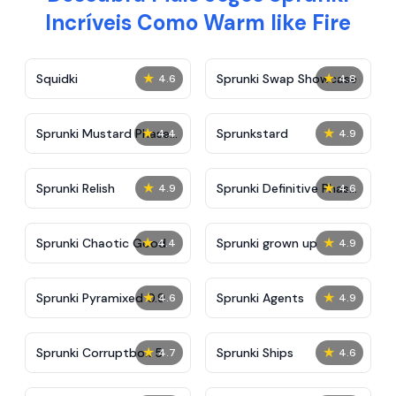
Incríveis Como Warm like Fire
★
★
Squidki
Sprunki Swap Showcase
4.6
4.8
★
★
Sprunki Mustard Phase
Sprunkstard
4.4
4.9
2
★
★
Sprunki Relish
Sprunki Definitive Phase
4.9
4.6
7
★
★
Sprunki Chaotic Good
Sprunki grown up
4.4
4.9
★
★
Sprunki Pyramixed 0.9
Sprunki Agents
4.6
4.9
★
★
Sprunki Corruptbox 5
Sprunki Ships
4.7
4.6