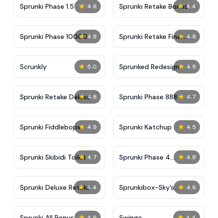
★
★
Sprunki Phase 1.5
Sprunki Retake Bonus
4.6
4.4
★
★
Sprunki Phase 10000
Sprunki Retake Final
4.8
4.8
Update
★
★
Scrunkly
Sprunked Redesign
5.0
4.9
★
★
Sprunki Retake Deluxe
Sprunki Phase 888
4.8
4.7
★
★
Sprunki Fiddlebops
Sprunki Katchup
4.9
4.5
★
★
Sprunki Skibidi Toilet
Sprunki Phase 4
4.7
4.8
Definitive
★
★
Sprunki Deluxe Retake
Sprunkibox-Sky’s
4.4
4.6
MASSACRE
★
★
Sprunki All Bonus
Swingo
4.6
4.4