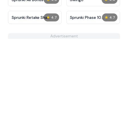
★
★
Sprunki Retake Shai
Sprunki Phase 10
4.7
4.7
Brown
Remade
Advertisement