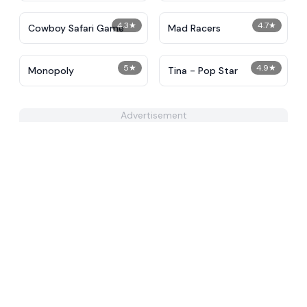
4.3
★
4.7
★
Cowboy Safari Game
Mad Racers
5
★
4.9
★
Monopoly
Tina - Pop Star
Advertisement