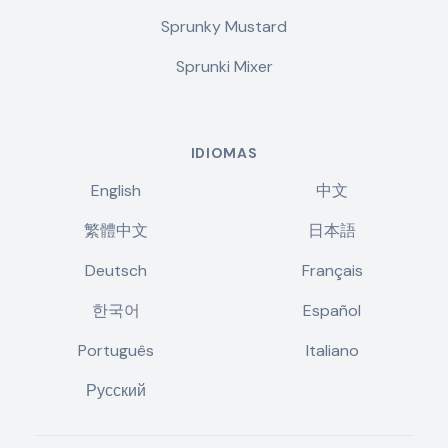
Sprunky Mustard
Sprunki Mixer
IDIOMAS
English
中文
繁體中文
日本語
Deutsch
Français
한국어
Español
Português
Italiano
Русский