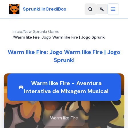
Sprunki InCrediBox
Change langu
Início
/
New Sprunki Game
/
Warm like Fire: Jogo Warm like Fire | Jogo Sprunki
Warm like Fire: Jogo Warm like Fire | Jogo
Sprunki
Warm like Fire - Aventura
Interativa de Mixagem Musical
Warm like Fire