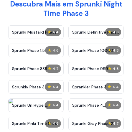
Descubra Mais em Sprunki Night
Time Phase 3
★
★
Sprunki Mustard Phase
Sprunki Definitive Phase
4.4
4.6
2
7
★
★
Sprunki Phase 1.5
Sprunki Phase 10000
4.6
4.8
★
★
Sprunki Phase 888
Sprunki Phase 999
4.7
4.8
★
★
Scrunkly Phase 3
Sprankler Phase 3
4.4
4.4
★
★
Sprunki Un Hyper
Sprunki Phase 4
4.4
4.4
Shifted Phase 4
Alternate Edition
★
★
Sprunki Pinki Time Phase
Sprunki Gray Phase 2
4.6
4.7
3