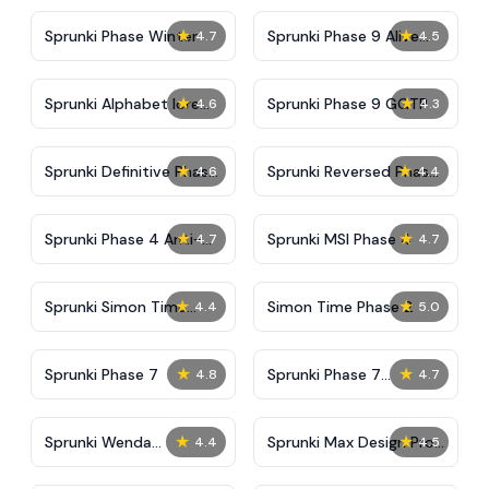
★
★
Sprunki Phase Winter
Sprunki Phase 9 Alive
4.7
4.5
And Malediction
★
★
Sprunki Alphabet lore
Sprunki Phase 9 GGTP
4.6
4.3
Arabic Phase 3
★
★
Sprunki Definitive Phase
Sprunki Reversed Phase
4.6
4.4
9 New
3 Definitive
★
★
Sprunki Phase 4 Anti-
Sprunki MSI Phase 4
4.7
4.7
Shifted
★
★
Sprunki Simon Time
Simon Time Phase 2
4.4
5.0
Phase 2
★
★
Sprunki Phase 7
Sprunki Phase 7
4.8
4.7
Definitive (Fanmade)
★
★
Sprunki Wenda
Sprunki Max Design Pro
4.4
4.5
Treatment Phase 40
Phase 3