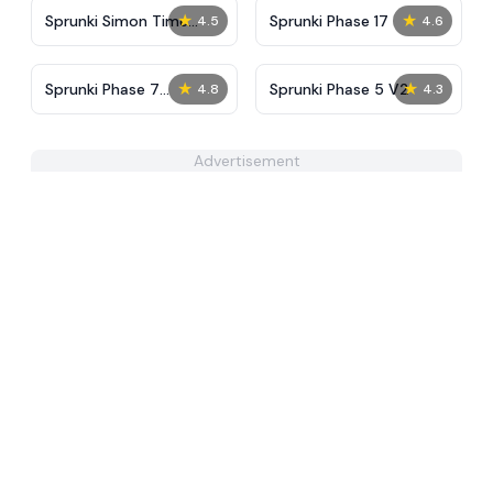
★
★
Sprunki Simon Time
Sprunki Phase 17
4.5
4.6
PHASE 3
★
★
Sprunki Phase 7
Sprunki Phase 5 V2
4.8
4.3
Remastered
Advertisement