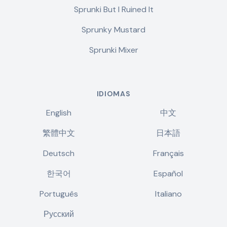
Sprunki But I Ruined It
Sprunky Mustard
Sprunki Mixer
IDIOMAS
English
中文
繁體中文
日本語
Deutsch
Français
한국어
Español
Português
Italiano
Русский