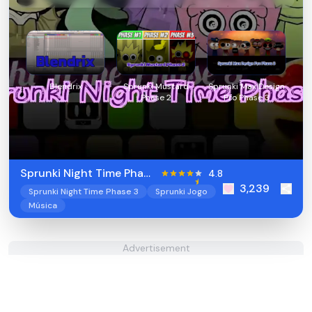
Blendrix
Sprunki Mustard
Sprunki Max Design
Phase 2
Pro Phase 3
Sprunki Night Time Phase
4.8
3,239
3
Sprunki Night Time Phase 3
Sprunki Jogo
Música
Advertisement