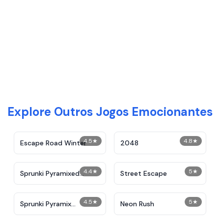
Explore Outros Jogos Emocionantes
4.5
★
4.8
★
Escape Road Winter
2048
4.4
★
5
★
Sprunki Pyramixed
Street Escape
Shifted
4.5
★
5
★
Sprunki Pyramix
Neon Rush
Creatophobos