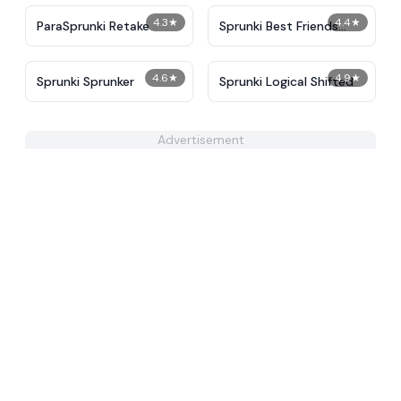
4.3
★
4.4
★
ParaSprunki Retake
Sprunki Best Friends
Slaughter
4.6
★
4.9
★
Sprunki Sprunker
Sprunki Logical Shifted
Advertisement