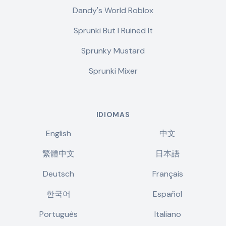
Dandy's World Roblox
Sprunki But I Ruined It
Sprunky Mustard
Sprunki Mixer
IDIOMAS
English
中文
繁體中文
日本語
Deutsch
Français
한국어
Español
Português
Italiano