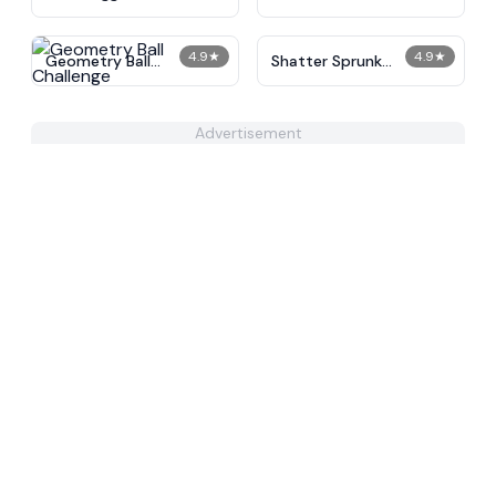
IncrediBox
4.9
★
4.9
★
Geometry Ball
Shatter Sprunk
Challenge
IncrediBox
Advertisement