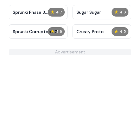
★
★
Sprunki Phase 3
Sugar Sugar
4.7
4.6
Definitive
★
★
Sprunki Corruptbox 2
Crusty Proto
4.9
4.5
Advertisement