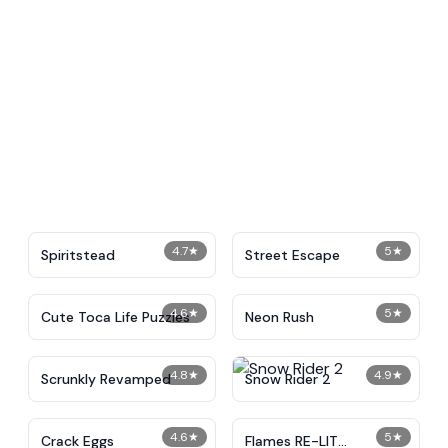
4.7
★
5
★
Spiritstead
Street Escape
4.6
★
5
★
Cute Toca Life Puzzles
Neon Rush
4.8
★
4.9
★
Scrunkly Revamped
Snow Rider 2
4.6
★
5
★
Crack Eggs
Flames RE-LIT