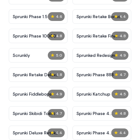
★
★
Sprunki Phase 1.5
Sprunki Retake Bonus
4.6
4.4
★
★
Sprunki Phase 10000
Sprunki Retake Final
4.8
4.8
Update
★
★
Scrunkly
Sprunked Redesign
5.0
4.9
★
★
Sprunki Retake Deluxe
Sprunki Phase 888
4.8
4.7
★
★
Sprunki Fiddlebops
Sprunki Katchup
4.9
4.5
★
★
Sprunki Skibidi Toilet
Sprunki Phase 4
4.7
4.8
Definitive
★
★
Sprunki Deluxe Retake
Sprunki Phase 4
4.4
4.4
Alternate Edition