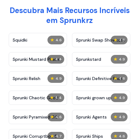
Descubra Mais Recursos Incríveis
em Sprunkrz
★
★
Squidki
Sprunki Swap Showcase
4.6
4.8
★
★
Sprunki Mustard Phase
Sprunkstard
4.4
4.9
2
★
★
Sprunki Relish
Sprunki Definitive Phase
4.9
4.6
7
★
★
Sprunki Chaotic Good
Sprunki grown up
4.4
4.9
★
★
Sprunki Pyramixed 0.9
Sprunki Agents
4.6
4.9
★
★
Sprunki Corruptbox 5
Sprunki Ships
4.7
4.6