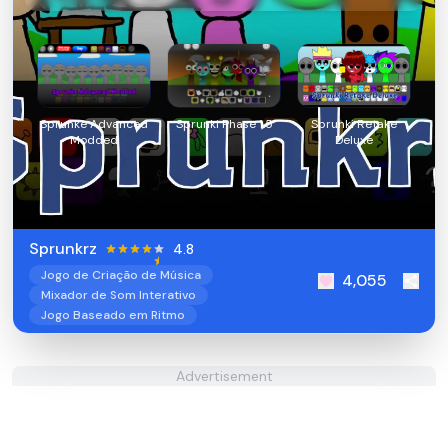
Sprunke Advanced
Sprunki Phase 1.5
Sprunki Retake
Modded
Deluxe
Sprunkrz
4.8
Jogo de Criação de Música
4,055
Mixador de Som Interativo
Jogo Baseado em Ritmo
Advertisement