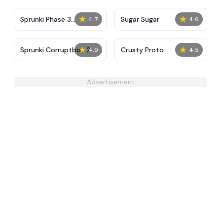
★
★
Sprunki Phase 3
Sugar Sugar
4.7
4.6
Definitive
★
★
Sprunki Corruptbox 2
Crusty Proto
4.9
4.5
Advertisement