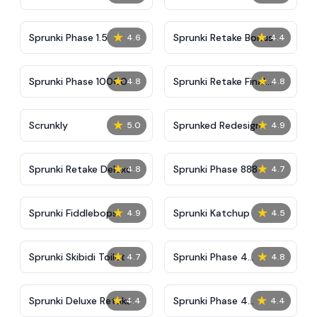
★
★
Sprunki Phase 1.5
Sprunki Retake Bonus
4.6
4.4
★
★
Sprunki Phase 10000
Sprunki Retake Final
4.8
4.8
Update
★
★
Scrunkly
Sprunked Redesign
5.0
4.9
★
★
Sprunki Retake Deluxe
Sprunki Phase 888
4.8
4.7
★
★
Sprunki Fiddlebops
Sprunki Katchup
4.9
4.5
★
★
Sprunki Skibidi Toilet
Sprunki Phase 4
4.7
4.8
Definitive
★
★
Sprunki Deluxe Retake
Sprunki Phase 4
4.4
4.4
Alternate Edition