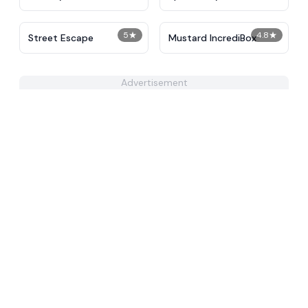
2024
5
★
4.8
★
Street Escape
Mustard IncrediBox
Advertisement