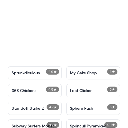
4.9
★
5
★
Sprunkdiculous
My Cake Shop
4.8
★
5
★
368 Chickens
Loaf Clicker
4.7
★
5
★
Standoff Strike 2
Sphere Rush
4.7
★
4.9
★
Subway Surfers Monaco
Sprincull Pyramixed