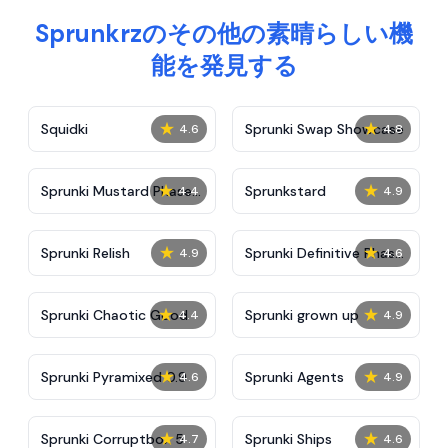
Sprunkrzのその他の素晴らしい機
能を発見する
★
★
Squidki
Sprunki Swap Showcase
4.6
4.8
★
★
Sprunki Mustard Phase
Sprunkstard
4.4
4.9
2
★
★
Sprunki Relish
Sprunki Definitive Phase
4.9
4.6
7
★
★
Sprunki Chaotic Good
Sprunki grown up
4.4
4.9
★
★
Sprunki Pyramixed 0.9
Sprunki Agents
4.6
4.9
★
★
Sprunki Corruptbox 5
Sprunki Ships
4.7
4.6