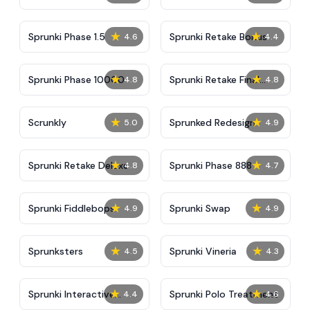
★
★
Sprunki Phase 1.5
Sprunki Retake Bonus
4.6
4.4
★
★
Sprunki Phase 10000
Sprunki Retake Final
4.8
4.8
Update
★
★
Scrunkly
Sprunked Redesign
5.0
4.9
★
★
Sprunki Retake Deluxe
Sprunki Phase 888
4.8
4.7
★
★
Sprunki Fiddlebops
Sprunki Swap
4.9
4.9
★
★
Sprunksters
Sprunki Vineria
4.5
4.3
★
★
Sprunki Interactive
Sprunki Polo Treatment
4.4
4.6
Tunner