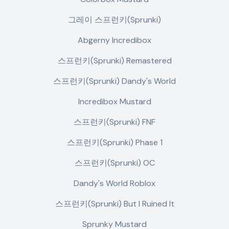
그레이 스프런키(Sprunki)
Abgerny Incredibox
스프런키(Sprunki) Remastered
스프런키(Sprunki) Dandy's World
Incredibox Mustard
스프런키(Sprunki) FNF
스프런키(Sprunki) Phase 1
스프런키(Sprunki) OC
Dandy's World Roblox
스프런키(Sprunki) But I Ruined It
Sprunky Mustard