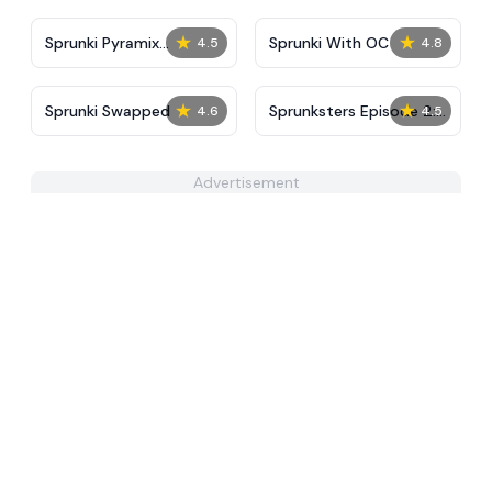
★
★
Sprunki Pyramix
Sprunki With OC
4.5
4.8
Melophobia
★
★
Sprunki Swapped
Sprunksters Episode 2:
4.6
4.5
The Cave
Advertisement