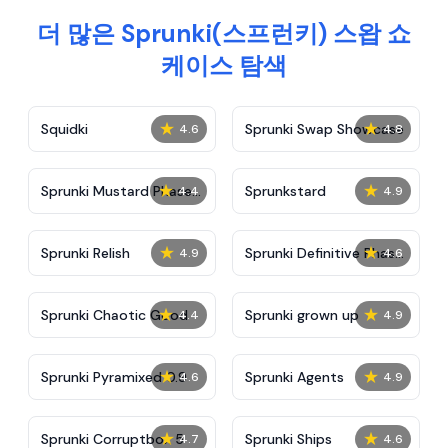
더 많은 Sprunki(스프런키) 스왑 쇼
케이스 탐색
★
★
Squidki
Sprunki Swap Showcase
4.6
4.8
★
★
Sprunki Mustard Phase
Sprunkstard
4.4
4.9
2
★
★
Sprunki Relish
Sprunki Definitive Phase
4.9
4.6
7
★
★
Sprunki Chaotic Good
Sprunki grown up
4.4
4.9
★
★
Sprunki Pyramixed 0.9
Sprunki Agents
4.6
4.9
★
★
Sprunki Corruptbox 5
Sprunki Ships
4.7
4.6