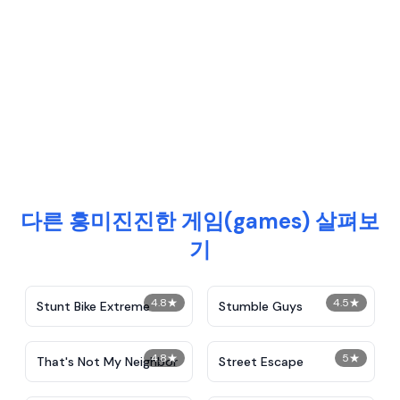
다른 흥미진진한 게임(games) 살펴보
기
4.8
★
4.5
★
Stunt Bike Extreme
Stumble Guys
4.8
★
5
★
That's Not My Neighbor
Street Escape