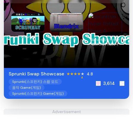
Scrunkly
Blendrix
Sprunki Un Hyper
Shifted Phase 4
Sprunki Swap Showcase
4.8
Sprunki(스프런키) 스왑 모드
3,614
음악 Game(게임)
Sprunki(스프런키) Game(게임)
Advertisement