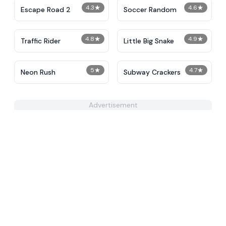
4.3
★
4.6
★
Escape Road 2
Soccer Random
4.8
★
4.9
★
Traffic Rider
Little Big Snake
5
★
4.7
★
Neon Rush
Subway Crackers
Advertisement