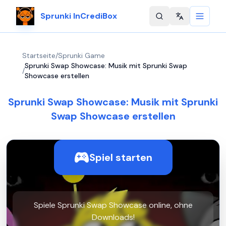
Sprunki InCrediBox
Change langu
Startseite
/
Sprunki Game
Sprunki Swap Showcase: Musik mit Sprunki Swap
/
Showcase erstellen
Sprunki Swap Showcase: Musik mit Sprunki
Swap Showcase erstellen
Spiel starten
Spiele Sprunki Swap Showcase online, ohne
Downloads!