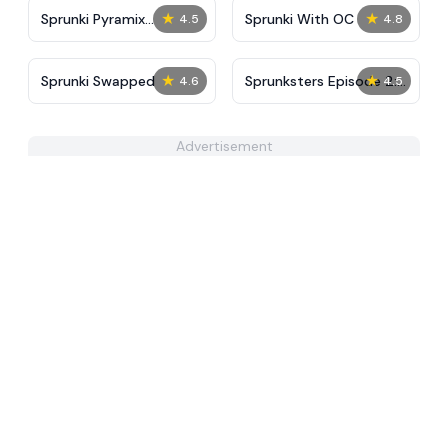
★
★
Sprunki Pyramix
Sprunki With OC
4.5
4.8
Melophobia
★
★
Sprunki Swapped
Sprunksters Episode 2:
4.6
4.5
The Cave
Advertisement