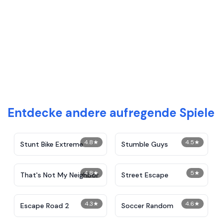
Entdecke andere aufregende Spiele
4.8
★
4.5
★
Stunt Bike Extreme
Stumble Guys
4.8
★
5
★
That's Not My Neighbor
Street Escape
4.3
★
4.6
★
Escape Road 2
Soccer Random