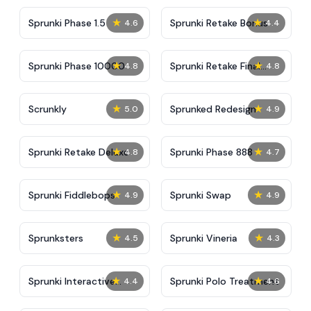
★
★
Sprunki Phase 1.5
Sprunki Retake Bonus
4.6
4.4
★
★
Sprunki Phase 10000
Sprunki Retake Final
4.8
4.8
Update
★
★
Scrunkly
Sprunked Redesign
5.0
4.9
★
★
Sprunki Retake Deluxe
Sprunki Phase 888
4.8
4.7
★
★
Sprunki Fiddlebops
Sprunki Swap
4.9
4.9
★
★
Sprunksters
Sprunki Vineria
4.5
4.3
★
★
Sprunki Interactive
Sprunki Polo Treatment
4.4
4.6
Tunner