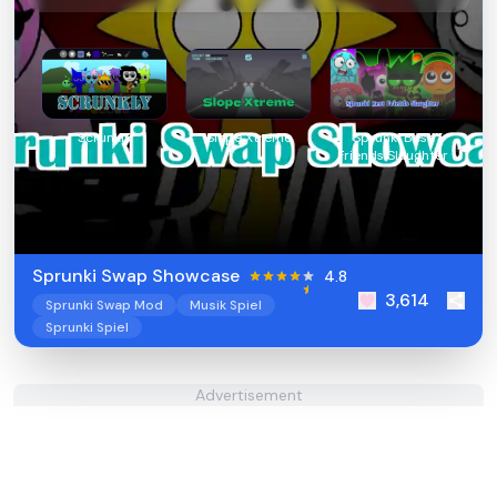
Scrunkly
Slope Xtreme
Sprunki Best
Friends Slaughter
Sprunki Swap Showcase
4.8
3,614
Sprunki Swap Mod
Musik Spiel
Sprunki Spiel
Advertisement