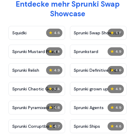
Entdecke mehr Sprunki Swap
Showcase
★
★
Squidki
Sprunki Swap Showcase
4.6
4.8
★
★
Sprunki Mustard Phase
Sprunkstard
4.4
4.9
2
★
★
Sprunki Relish
Sprunki Definitive Phase
4.9
4.6
7
★
★
Sprunki Chaotic Good
Sprunki grown up
4.4
4.9
★
★
Sprunki Pyramixed 0.9
Sprunki Agents
4.6
4.9
★
★
Sprunki Corruptbox 5
Sprunki Ships
4.7
4.6