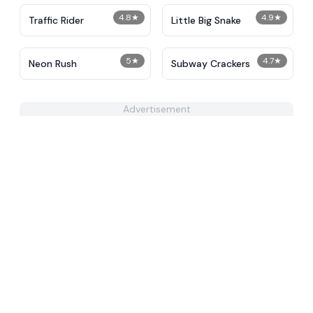
4.8
★
4.9
★
Traffic Rider
Little Big Snake
5
★
4.7
★
Neon Rush
Subway Crackers
Advertisement