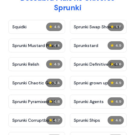
Sprunki
★
★
Squidki
Sprunki Swap Showcase
4.6
4.8
★
★
Sprunki Mustard Phase
Sprunkstard
4.4
4.9
2
★
★
Sprunki Relish
Sprunki Definitive Phase
4.9
4.6
7
★
★
Sprunki Chaotic Good
Sprunki grown up
4.4
4.9
★
★
Sprunki Pyramixed 0.9
Sprunki Agents
4.6
4.9
★
★
Sprunki Corruptbox 5
Sprunki Ships
4.7
4.6