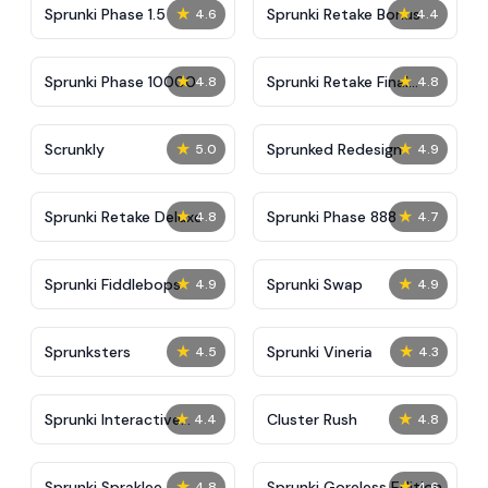
★
★
Sprunki Phase 1.5
Sprunki Retake Bonus
4.6
4.4
★
★
Sprunki Phase 10000
Sprunki Retake Final
4.8
4.8
Update
★
★
Scrunkly
Sprunked Redesign
5.0
4.9
★
★
Sprunki Retake Deluxe
Sprunki Phase 888
4.8
4.7
★
★
Sprunki Fiddlebops
Sprunki Swap
4.9
4.9
★
★
Sprunksters
Sprunki Vineria
4.5
4.3
★
★
Sprunki Interactive
Cluster Rush
4.4
4.8
Tunner
★
★
Sprunki Spraklee
Sprunki Goreless Edition
4.8
4.6