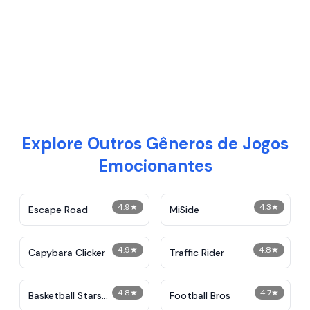
Explore Outros Gêneros de Jogos
Emocionantes
4.9
★
4.3
★
Escape Road
MiSide
4.9
★
4.8
★
Capybara Clicker
Traffic Rider
4.8
★
4.7
★
Basketball Stars
Football Bros
Unblocked