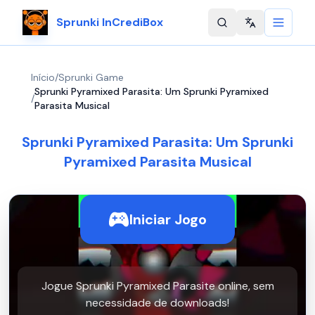
Sprunki InCrediBox
Change langu
Início
/
Sprunki Game
Sprunki Pyramixed Parasita: Um Sprunki Pyramixed
/
Parasita Musical
Sprunki Pyramixed Parasita: Um Sprunki
Pyramixed Parasita Musical
Iniciar Jogo
Jogue Sprunki Pyramixed Parasite online, sem
necessidade de downloads!