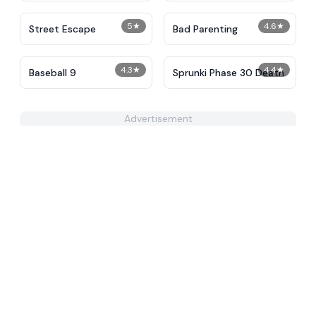
5
★
4.6
★
Street Escape
Bad Parenting
4.3
★
4.4
★
Baseball 9
Sprunki Phase 30 Death
Advertisement