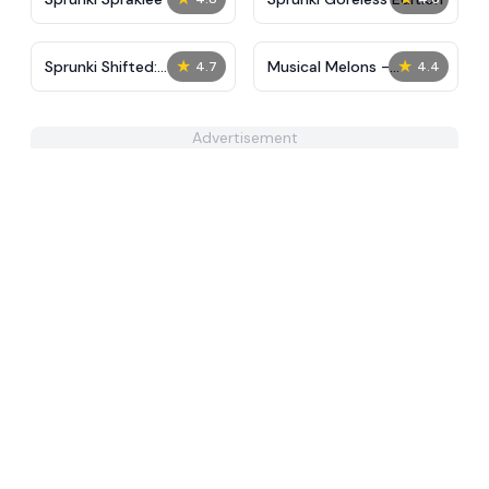
★
★
Sprunki Shifted:
Musical Melons -
4.7
4.4
Partners in Carnage
MelonBox V1
Advertisement