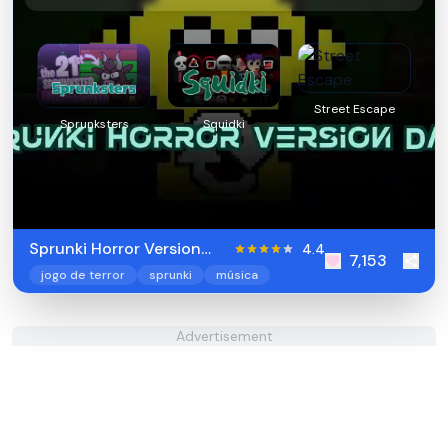
Street Escape
Sprunksters
Squidki
Sprunki Horror Version
4.4
7,153
Dark
jogo de terror
sprunki
música
Advertisement