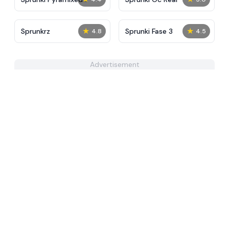
Shifted
★
★
Sprunkrz
Sprunki Fase 3
4.8
4.5
Advertisement