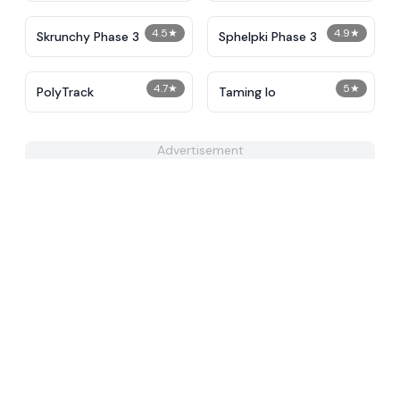
4.5
★
4.9
★
Skrunchy Phase 3
Sphelpki Phase 3
4.7
★
5
★
PolyTrack
Taming Io
Advertisement