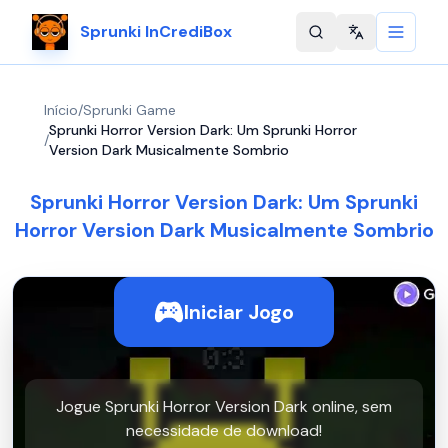
Sprunki InCrediBox
Change langu
Início
/
Sprunki Game
Sprunki Horror Version Dark: Um Sprunki Horror
/
Version Dark Musicalmente Sombrio
Sprunki Horror Version Dark: Um Sprunki
Horror Version Dark Musicalmente Sombrio
Iniciar Jogo
Jogue Sprunki Horror Version Dark online, sem
necessidade de download!