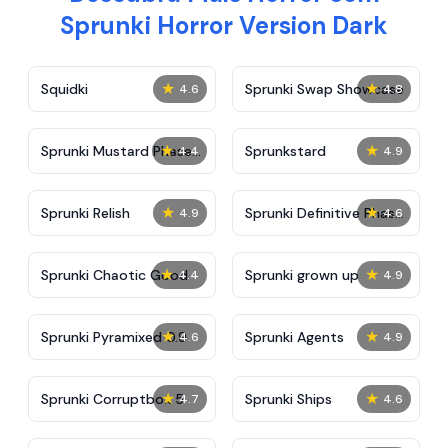
Sprunki Horror Version Dark
★
★
Squidki
Sprunki Swap Showcase
4.6
4.8
★
★
Sprunki Mustard Phase
Sprunkstard
4.4
4.9
2
★
★
Sprunki Relish
Sprunki Definitive Phase
4.9
4.6
7
★
★
Sprunki Chaotic Good
Sprunki grown up
4.4
4.9
★
★
Sprunki Pyramixed 0.9
Sprunki Agents
4.6
4.9
★
★
Sprunki Corruptbox 5
Sprunki Ships
4.7
4.6