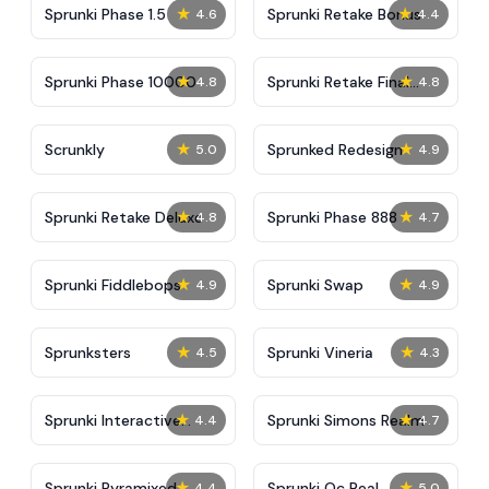
★
★
Sprunki Phase 1.5
Sprunki Retake Bonus
4.6
4.4
★
★
Sprunki Phase 10000
Sprunki Retake Final
4.8
4.8
Update
★
★
Scrunkly
Sprunked Redesign
5.0
4.9
★
★
Sprunki Retake Deluxe
Sprunki Phase 888
4.8
4.7
★
★
Sprunki Fiddlebops
Sprunki Swap
4.9
4.9
★
★
Sprunksters
Sprunki Vineria
4.5
4.3
★
★
Sprunki Interactive
Sprunki Simons Realm
4.4
4.7
Tunner
★
★
Sprunki Pyramixed
Sprunki Oc Real
4.4
5.0