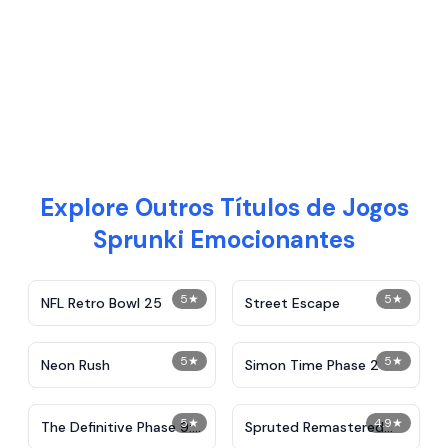
Explore Outros Títulos de Jogos
Sprunki Emocionantes
5
★
5
★
NFL Retro Bowl 25
Street Escape
5
★
5
★
Neon Rush
Simon Time Phase 2
5
★
4.9
★
The Definitive Phase 9:
Spruted Remastered
Demolition
Alternative Phase 2