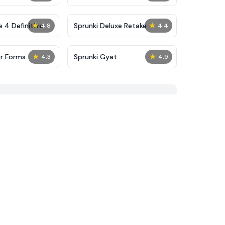
★
★
 4 Definitive
Sprunki Deluxe Retake
4.8
4.4
★
★
or Forms
Sprunki Gyat
4.3
4.9