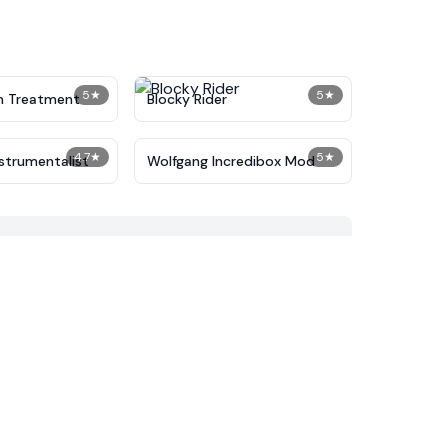
5
★
5
★
n Treatment
Blocky Rider
4.7
★
5
★
nstrumentalist
Wolfgang Incredibox Mod