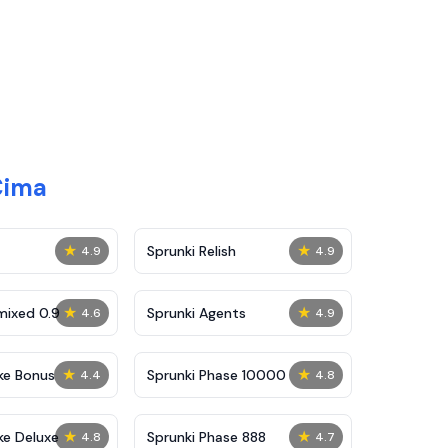
Cima
★
★
Sprunki Relish
4.9
4.9
★
★
mixed 0.9
Sprunki Agents
4.6
4.9
★
★
ke Bonus
Sprunki Phase 10000
4.4
4.8
★
★
ke Deluxe
Sprunki Phase 888
4.8
4.7