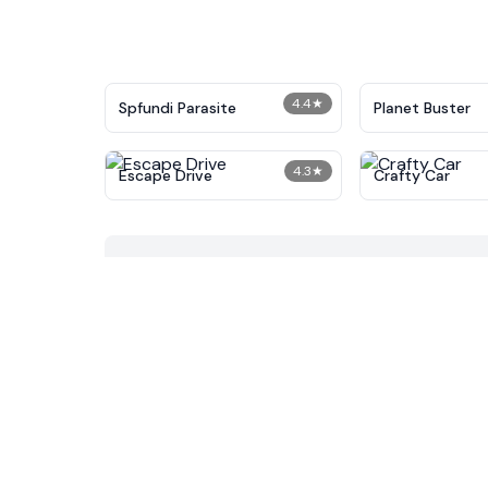
4.4
★
Spfundi Parasite
Planet Buster
4.3
★
Escape Drive
Crafty Car