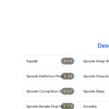
Des
★
Squidki
Sprunki Swap 
4.6
★
Sprunki Definitive Phase 7
Sprunki Chaoti
4.6
★
Sprunki Corruptbox 5
Sprunki Ships
4.7
★
Sprunki Retake Final Update
Scrunkly
4.8