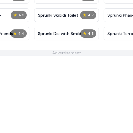
★
★
p
Sprunki Skibidi Toilet
Sprunki Phase
4.5
4.7
★
★
Friends
Sprunki Die with Smile
Sprunki Terr
4.4
4.8
Advertisement