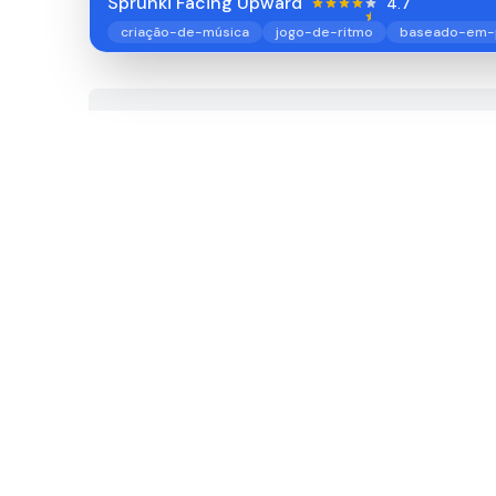
Sprunki Facing Upward
4.7
criação-de-música
jogo-de-ritmo
baseado-em-