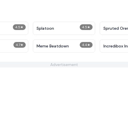
4.5
★
4.5
★
Splatoon
Spruted Ore
4.7
★
4.4
★
Meme Beatdown
Incredibox I
Advertisement