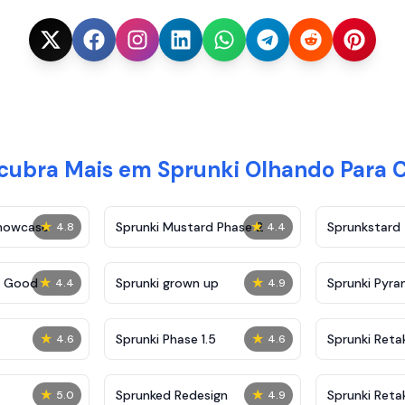
cubra Mais em Sprunki Olhando Para 
★
★
Showcase
Sprunki Mustard Phase 2
Sprunkstard
4.8
4.4
★
★
c Good
Sprunki grown up
Sprunki Pyra
4.4
4.9
★
★
Sprunki Phase 1.5
Sprunki Reta
4.6
4.6
★
★
Sprunked Redesign
Sprunki Reta
5.0
4.9