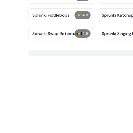
★
Sprunki Fiddlebops
Sprunki Katchu
4.9
★
Sprunki Swap Retextured
Sprunki Singing 
4.9
Mustard Event