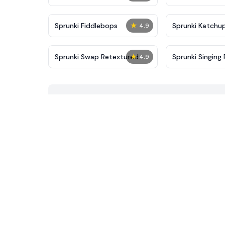
★
Sprunki Fiddlebops
Sprunki Katchu
4.9
★
Sprunki Swap Retextured
Sprunki Singing 
4.9
Mustard Event