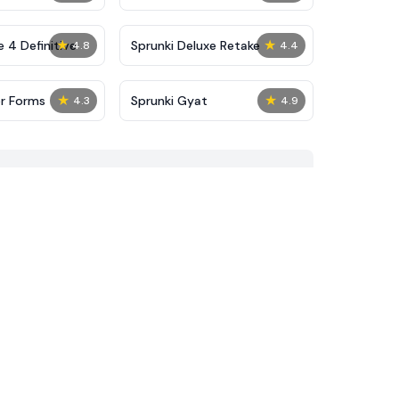
★
★
 4 Definitive
Sprunki Deluxe Retake
4.8
4.4
★
★
or Forms
Sprunki Gyat
4.3
4.9