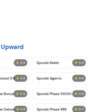
g Upward
★
★
Sprunki Relish
4.9
4.9
★
★
mixed 0.9
Sprunki Agents
4.6
4.9
★
★
ke Bonus
Sprunki Phase 10000
4.4
4.8
★
★
ke Deluxe
Sprunki Phase 888
4.8
4.7