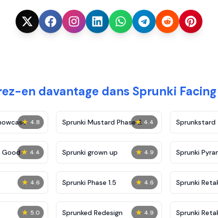
ez-en davantage dans Sprunki Facin
★
★
Showcase
Sprunki Mustard Phase 2
Sprunkstard
4.8
4.4
★
★
c Good
Sprunki grown up
Sprunki Pyra
4.4
4.9
★
★
Sprunki Phase 1.5
Sprunki Reta
4.6
4.6
★
★
Sprunked Redesign
Sprunki Reta
5.0
4.9