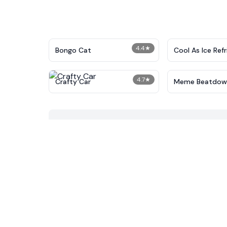
4.4
★
Bongo Cat
Cool As Ice Ref
4.7
★
Crafty Car
Meme Beatdow