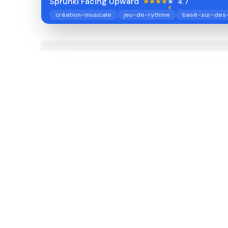
Sprunki Facing Upward
4.7
création-musicale
jeu-de-rythme
basé-sur-des