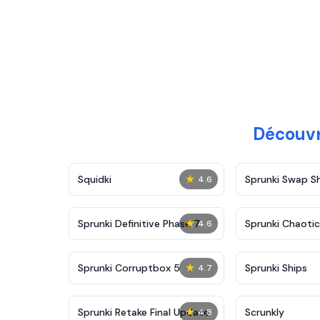
Découvr
★
Squidki
Sprunki Swap 
4.6
★
Sprunki Definitive Phase 7
Sprunki Chaoti
4.6
★
Sprunki Corruptbox 5
Sprunki Ships
4.7
★
Sprunki Retake Final Update
Scrunkly
4.8