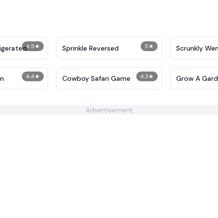
4.5
★
5
★
rigerated
Sprinkle Reversed
Scrunkly We
4.4
★
4.3
★
n
Cowboy Safari Game
Grow A Garde
Advertisement