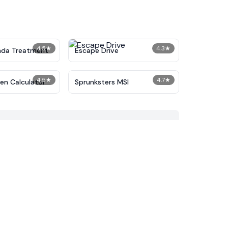
4.5
★
4.3
★
nda Treatment
Escape Drive
4.5
★
4.7
★
n Calculator​
Sprunksters MSI