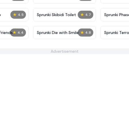
★
★
p
Sprunki Skibidi Toilet
Sprunki Phase
4.5
4.7
★
★
Friends
Sprunki Die with Smile
Sprunki Terr
4.4
4.8
Advertisement