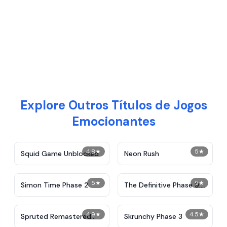
Explore Outros Títulos de Jogos
Emocionantes
4.8
★
5
★
Squid Game Unblocked
Neon Rush
5
★
5
★
Simon Time Phase 2
The Definitive Phase 9:
Demolition
4.9
★
4.5
★
Spruted Remastered
Skrunchy Phase 3
Alternative Phase 2