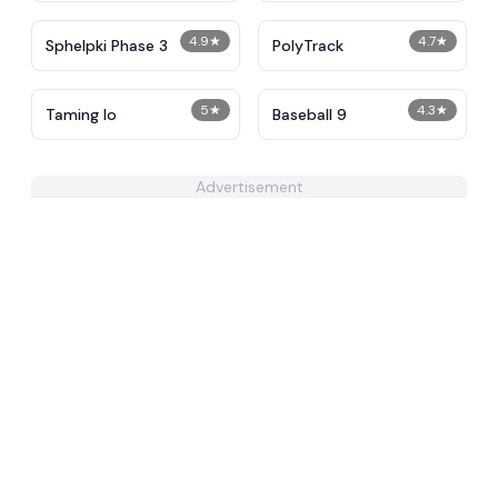
4.9
★
4.7
★
Sphelpki Phase 3
PolyTrack
5
★
4.3
★
Taming Io
Baseball 9
Advertisement