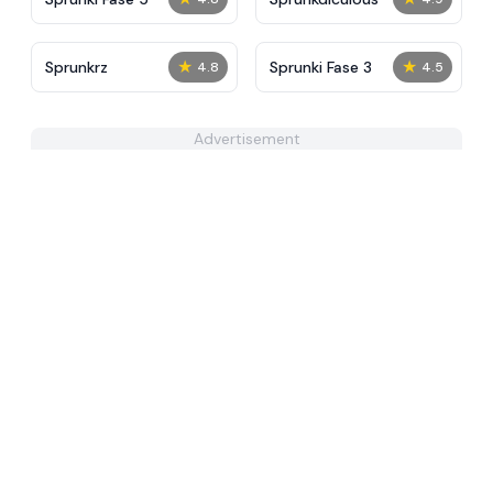
★
★
Sprunkrz
Sprunki Fase 3
4.8
4.5
Advertisement