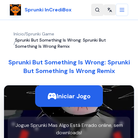
Sprunki InCrediBox
Change langu
Início
/
Sprunki Game
Sprunki But Something Is Wrong: Sprunki But
/
Something Is Wrong Remix
Sprunki But Something Is Wrong: Sprunki
But Something Is Wrong Remix
Iniciar Jogo
Jogue Sprunki Mas Algo Está Errado online, sem
downloads!