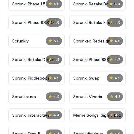
★
★
Sprunki Phase 1.5
Sprunki Retake Bonus
4.6
4.4
★
★
Sprunki Phase 10000
Sprunki Retake Final
4.8
4.8
Update
★
★
Scrunkly
Sprunked Redesign
5.0
4.9
★
★
Sprunki Retake Deluxe
Sprunki Phase 888
4.8
4.7
★
★
Sprunki Fiddlebops
Sprunki Swap
4.9
4.9
★
★
Sprunksters
Sprunki Vineria
4.5
4.3
★
★
Sprunki Interactive
Meme Songs: Sigma Boy,
4.4
4.3
Tunner
FNAF, Squid, Beast,
Sprunki
★
★
Sprunki Fase 5
Sprunkdiculous
4.8
4.9