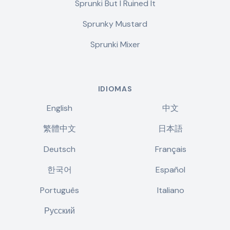
Sprunki But I Ruined It
Sprunky Mustard
Sprunki Mixer
IDIOMAS
English
中文
繁體中文
日本語
Deutsch
Français
한국어
Español
Português
Italiano
Русский