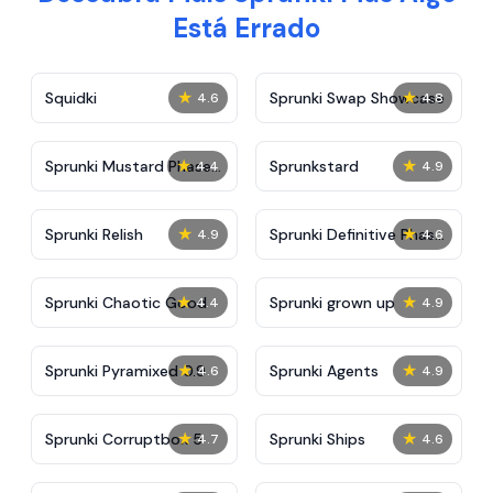
Está Errado
★
★
Squidki
Sprunki Swap Showcase
4.6
4.8
★
★
Sprunki Mustard Phase
Sprunkstard
4.4
4.9
2
★
★
Sprunki Relish
Sprunki Definitive Phase
4.9
4.6
7
★
★
Sprunki Chaotic Good
Sprunki grown up
4.4
4.9
★
★
Sprunki Pyramixed 0.9
Sprunki Agents
4.6
4.9
★
★
Sprunki Corruptbox 5
Sprunki Ships
4.7
4.6