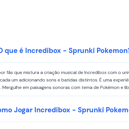
O que é Incredibox - Sprunki Pokemon
r fãs que mistura a criação musical de Incredibox com o uni
ada um adicionando sons e batidas distintos. É uma experiên
s. Mergulhe em paisagens sonoras com tema de Pokémon e libe
mo Jogar Incredibox - Sprunki Poke