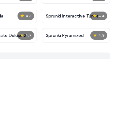
★
★
ia
Sprunki Interactive Tunner
4.3
4.4
★
★
mate Deluxe 2
Sprunki Pyramixed
4.7
4.9