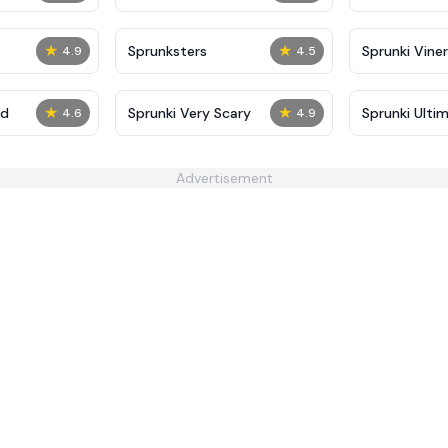
★
★
Sprunksters
Sprunki Viner
4.9
4.5
★
★
ed
Sprunki Very Scary
Sprunki Ulti
4.6
4.9
Advertisement