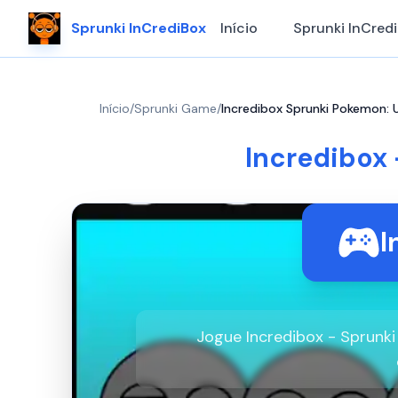
Sprunki InCrediBox
Início
Sprunki InCred
Início
/
Sprunki Game
/
Incredibox Sprunki Pokemon: 
Incredibox
I
Jogue Incredibox - Sprunk