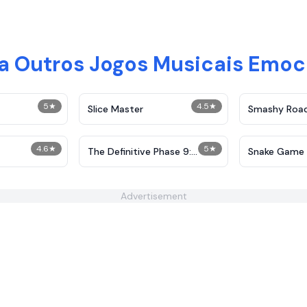
a Outros Jogos Musicais Emoc
5
★
4.5
★
Slice Master
Smashy Roa
4.6
★
5
★
The Definitive Phase 9:
Snake Game
Demolition
Advertisement