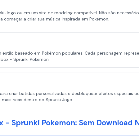
unki Jogo ou em um site de modding compatível. Não são necessár
a começar a criar sua música inspirada em Pokémon.
m estilo baseado em Pokémon populares. Cada personagem represen
ibox - Sprunki Pokemon.
a criar batidas personalizadas e desbloquear efeitos especiais o
 mais ricas dentro do Sprunki Jogo.
ox - Sprunki Pokemon: Sem Download N