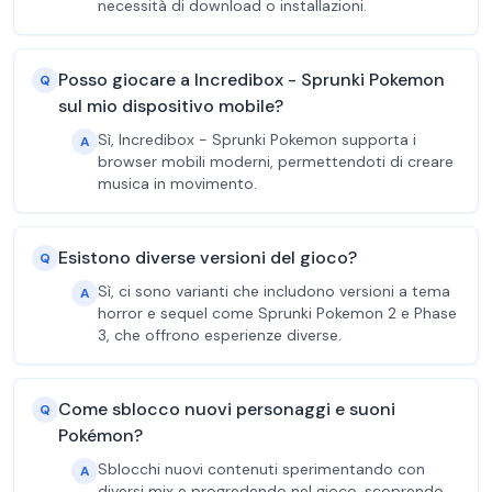
necessità di download o installazioni.
Posso giocare a Incredibox - Sprunki Pokemon
Q
sul mio dispositivo mobile?
Sì, Incredibox - Sprunki Pokemon supporta i
A
browser mobili moderni, permettendoti di creare
musica in movimento.
Esistono diverse versioni del gioco?
Q
Sì, ci sono varianti che includono versioni a tema
A
horror e sequel come Sprunki Pokemon 2 e Phase
3, che offrono esperienze diverse.
Come sblocco nuovi personaggi e suoni
Q
Pokémon?
Sblocchi nuovi contenuti sperimentando con
A
diversi mix e progredendo nel gioco, scoprendo