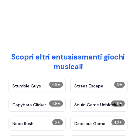
Scopri altri entusiasmanti giochi
musicali
4.5
★
5
★
Stumble Guys
Street Escape
4.9
★
4.8
★
Capybara Clicker
Squid Game Unblocked
5
★
4.3
★
Neon Rush
Dinosaur Game