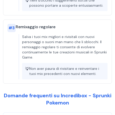
💡
Tieni d'occhio i suggerimenti sottili che
possono portare a scoperte entusiasmanti.
Remixaggio regolare
#
3
Salva i tuoi mix migliori e rivisitali con nuovi
personaggi o suoni man mano che li sblocchi. Il
remixaggio regolare ti consente di evolvere
continuamente le tue creazioni musicali in Sprunki
Game.
💡
Non aver paura di rivisitare e reinventare i
tuoi mix precedenti con nuovi elementi.
Domande frequenti su Incredibox - Sprunki
Pokemon