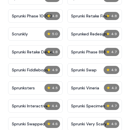
★
★
Sprunki Phase 10000
Sprunki Retake Final
4.8
4.8
Update
★
★
Scrunkly
Sprunked Redesign
5.0
4.9
★
★
Sprunki Retake Deluxe
Sprunki Phase 888
4.8
4.7
★
★
Sprunki Fiddlebops
Sprunki Swap
4.9
4.9
★
★
Sprunksters
Sprunki Vineria
4.5
4.3
★
★
Sprunki Interactive
Sprunki Specimen
4.4
4.7
Tunner
★
★
Sprunki Swapped
Sprunki Very Scary
4.6
4.9