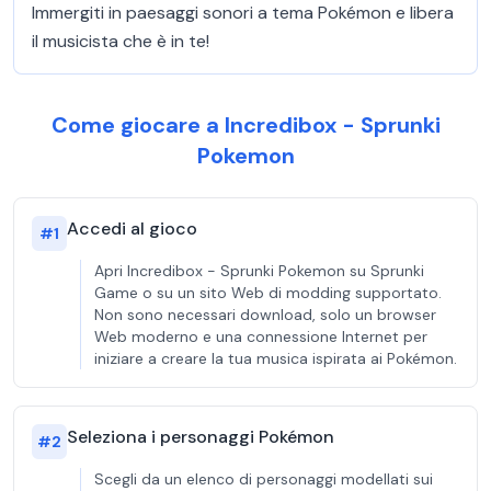
Immergiti in paesaggi sonori a tema Pokémon e libera
il musicista che è in te!
Come giocare a Incredibox - Sprunki
Pokemon
Accedi al gioco
#
1
Apri Incredibox - Sprunki Pokemon su Sprunki
Game o su un sito Web di modding supportato.
Non sono necessari download, solo un browser
Web moderno e una connessione Internet per
iniziare a creare la tua musica ispirata ai Pokémon.
Seleziona i personaggi Pokémon
#
2
Scegli da un elenco di personaggi modellati sui