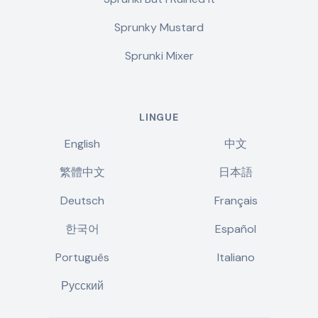
Sprunky Mustard
Sprunki Mixer
LINGUE
English
中文
繁體中文
日本語
Deutsch
Français
한국어
Español
Português
Italiano
Русский