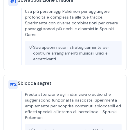
Sovrapposizione di suoni
#
1
Usa più personaggi Pokémon per aggiungere
profondità e complessità alle tue tracce.
Sperimenta con diverse combinazioni per creare
paesaggi sonori più ricchi e dinamici in Sprunki
Game.
💡
Sovrapponi i suoni strategicamente per
costruire arrangiamenti musicali unici e
accattivanti.
Sblocca segreti
#
2
Presta attenzione agli indizi visivi o audio che
suggeriscono funzionalità nascoste. Sperimenta
ampiamente per scoprire contenuti sbloccabili ed
effetti speciali all'interno di Incredibox - Sprunki
Pokemon.