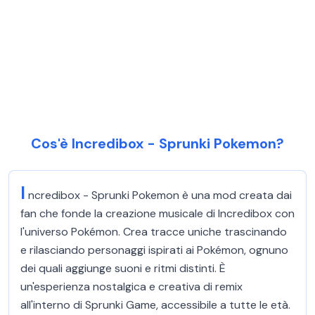
Cos'è Incredibox - Sprunki Pokemon?
I
ncredibox - Sprunki Pokemon è una mod creata dai
fan che fonde la creazione musicale di Incredibox con
l'universo Pokémon. Crea tracce uniche trascinando
e rilasciando personaggi ispirati ai Pokémon, ognuno
dei quali aggiunge suoni e ritmi distinti. È
un'esperienza nostalgica e creativa di remix
all'interno di Sprunki Game, accessibile a tutte le età.