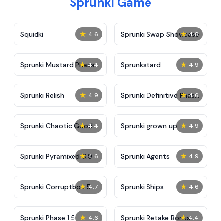
Sprunki Game
★
★
Squidki
Sprunki Swap Showcase
4.6
4.8
★
★
Sprunki Mustard Phase
Sprunkstard
4.4
4.9
2
★
★
Sprunki Relish
Sprunki Definitive Phase
4.9
4.6
7
★
★
Sprunki Chaotic Good
Sprunki grown up
4.4
4.9
★
★
Sprunki Pyramixed 0.9
Sprunki Agents
4.6
4.9
★
★
Sprunki Corruptbox 5
Sprunki Ships
4.7
4.6
★
★
Sprunki Phase 1.5
Sprunki Retake Bonus
4.6
4.4