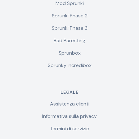
Mod Sprunki
Sprunki Phase 2
Sprunki Phase 3
Bad Parenting
Sprunbox
Sprunky Incredibox
LEGALE
Assistenza clienti
Informativa sulla privacy
Termini di servizio