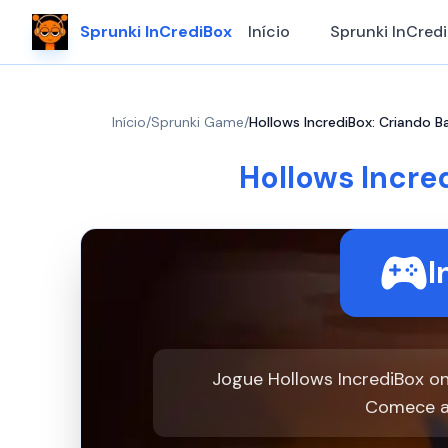
Sprunki InCrediBox
Início
Sprunki InCred
Início
/
Sprunki Game
/
Hollows IncrediBox: Criando B
Hollows Incre
I
Jogue Hollows IncrediBox on
Comece a 