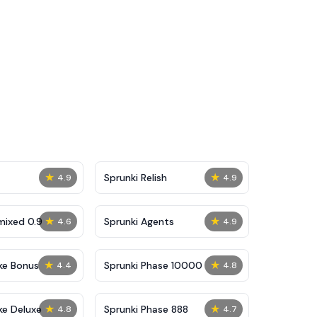
★
★
Sprunki Relish
4.9
4.9
★
★
mixed 0.9
Sprunki Agents
4.6
4.9
★
★
ke Bonus
Sprunki Phase 10000
4.4
4.8
★
★
ke Deluxe
Sprunki Phase 888
4.8
4.7