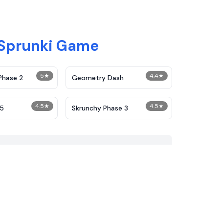
 Sprunki Game
5
★
4.4
★
Phase 2
Geometry Dash
4.5
★
4.5
★
25
Skrunchy Phase 3