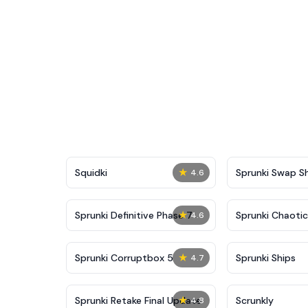
★
Squidki
Sprunki Swap 
4.6
★
Sprunki Definitive Phase 7
Sprunki Chaoti
4.6
★
Sprunki Corruptbox 5
Sprunki Ships
4.7
★
Sprunki Retake Final Update
Scrunkly
4.8