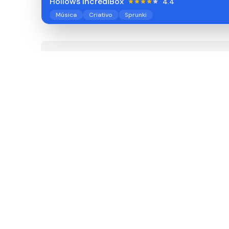
Hollows IncrediBox
4.4
Música
Criativo
Sprunki