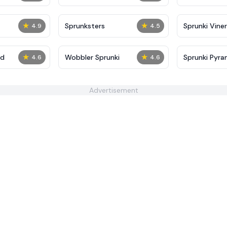
★
★
Sprunksters
Sprunki Viner
4.9
4.5
★
★
ed
Wobbler Sprunki
Sprunki Pyra
4.6
4.6
Advertisement