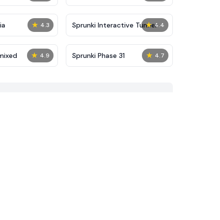
★
★
ia
Sprunki Interactive Tunner
4.3
4.4
★
★
mixed
Sprunki Phase 31
4.9
4.7