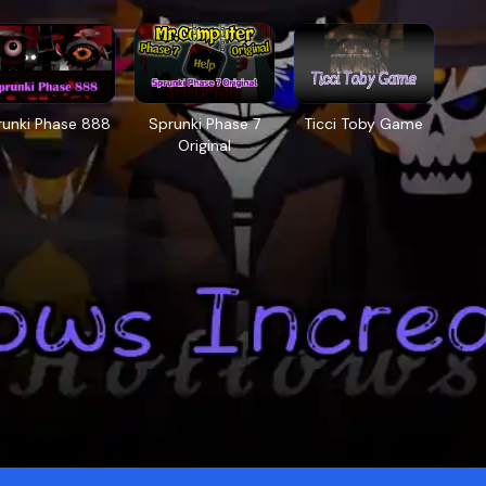
runki Phase 888
Sprunki Phase 7
Ticci Toby Game
Original