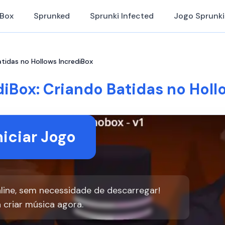
iBox
Sprunked
Sprunki Infected
Jogo Sprunki
atidas no Hollows IncrediBox
diBox: Criando Batidas no Holl
niciar Jogo
line, sem necessidade de descarregar!
criar música agora.