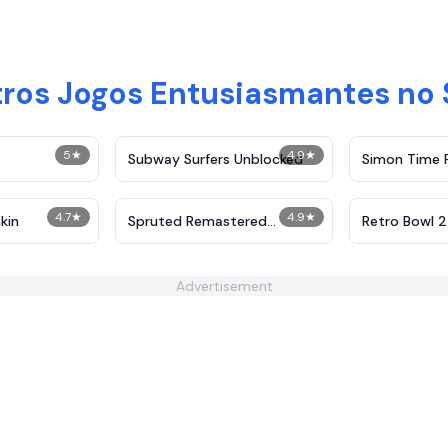
ros Jogos Entusiasmantes no
5
★
4.9
★
Subway Surfers Unblocked
Simon Time 
4.7
★
4.9
★
kin
Spruted Remastered
Retro Bowl 
Alternative Phase 2
Advertisement