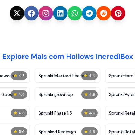
Explore Mais com Hollows IncrediBox
★
★
Showcase
Sprunki Mustard Phase 2
Sprunkstard
4.8
4.4
★
★
c Good
Sprunki grown up
Sprunki Pyra
4.4
4.9
★
★
Sprunki Phase 1.5
Sprunki Reta
4.6
4.6
★
★
Sprunked Redesign
Sprunki Reta
5.0
4.9