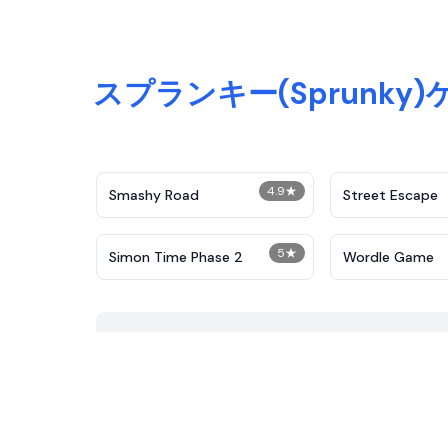
スプランキー(Sprunky
4.9
★
Smashy Road
Street Escape
5
★
Simon Time Phase 2
Wordle Game