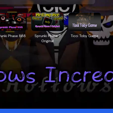
runki Phase 888
Sprunki Phase 7
Ticci Toby Game
Original