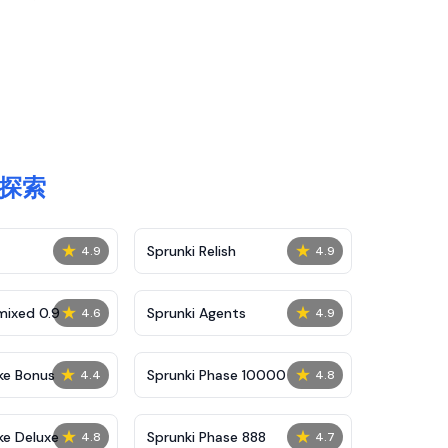
と探索
★
★
Sprunki Relish
4.9
4.9
★
★
mixed 0.9
Sprunki Agents
4.6
4.9
★
★
ke Bonus
Sprunki Phase 10000
4.4
4.8
★
★
ke Deluxe
Sprunki Phase 888
4.8
4.7