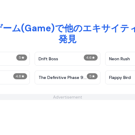
)ゲーム(Game)で他のエキサイテ
発見
5
★
4.6
★
Drift Boss
Neon Rush
4.8
★
5
★
The Definitive Phase 9:
Flappy Bird
Demolition
Advertisement