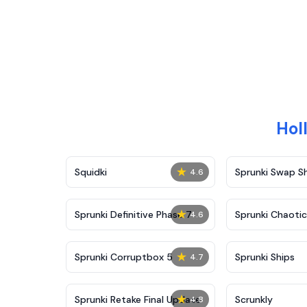
Ho
★
Squidki
Sprunki Swap 
4.6
★
Sprunki Definitive Phase 7
Sprunki Chaoti
4.6
★
Sprunki Corruptbox 5
Sprunki Ships
4.7
★
Sprunki Retake Final Update
Scrunkly
4.8