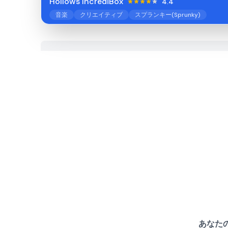
Hollows IncrediBox
4.4
音楽
クリエイティブ
スプランキー(Sprunky)
あなたの