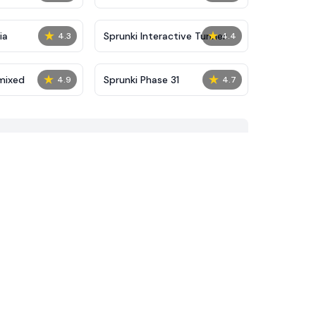
★
★
ia
Sprunki Interactive Tunner
4.3
4.4
★
★
mixed
Sprunki Phase 31
4.9
4.7