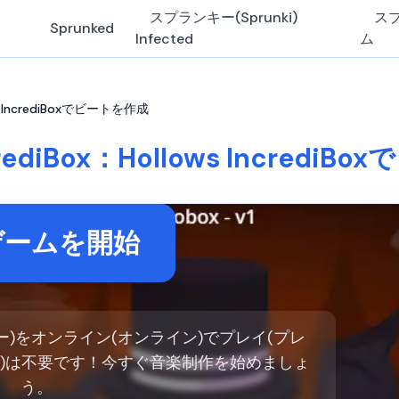
スプランキー(Sprunki)
ス
Sprunked
Infected
ム
ows IncrediBoxでビートを作成
ncrediBox：Hollows Incredi
ゲームを開始
スプランキー)をオンライン(オンライン)でプレイ(プレ
ド)は不要です！今すぐ音楽制作を始めましょ
う。