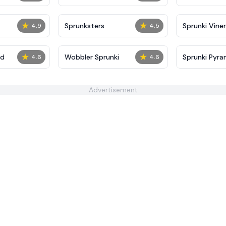
★
★
Sprunksters
Sprunki Viner
4.9
4.5
★
★
ed
Wobbler Sprunki
Sprunki Pyra
4.6
4.6
Advertisement