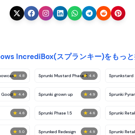
llows IncrediBox(スプランキー)をもっ
★
★
Showcase
Sprunki Mustard Phase 2
Sprunkstard
4.8
4.4
★
★
c Good
Sprunki grown up
Sprunki Pyra
4.4
4.9
★
★
Sprunki Phase 1.5
Sprunki Reta
4.6
4.6
★
★
Sprunked Redesign
Sprunki Reta
5.0
4.9