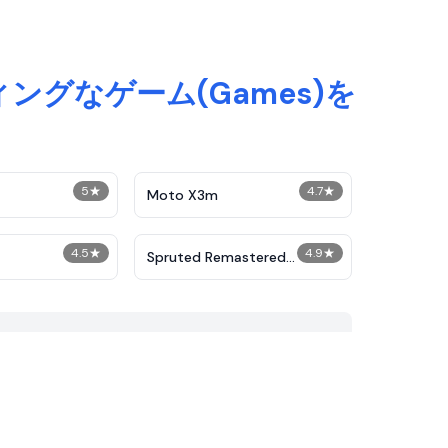
ィングなゲーム(Games)を
5
★
4.7
★
Moto X3m
4.5
★
4.9
★
Spruted Remastered
Alternative Phase 2