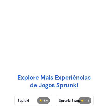
Explore Mais Experiências
de Jogos Sprunki
★
★
Squidki
Sprunki Swap
4.6
4.8
Showcase