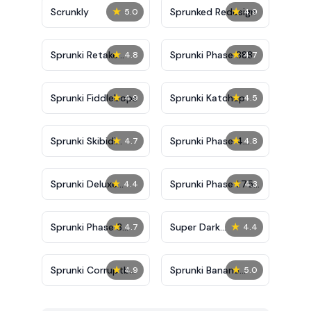
★
★
Scrunkly
Sprunked Redesign
5.0
4.9
★
★
Sprunki Retake
Sprunki Phase 888
4.8
4.7
Deluxe
★
★
Sprunki Fiddlebops
Sprunki Katchup
4.9
4.5
★
★
Sprunki Skibidi
Sprunki Phase 4
4.7
4.8
Toilet
Definitive
★
★
Sprunki Deluxe
Sprunki Phase 1.75
4.4
4.3
Retake
Retake
★
★
Sprunki Phase 3
Super Dark
4.7
4.4
Definitive
Deception
★
★
Sprunki Corruptbox
Sprunki Banana
4.9
5.0
2
Porridge Remix