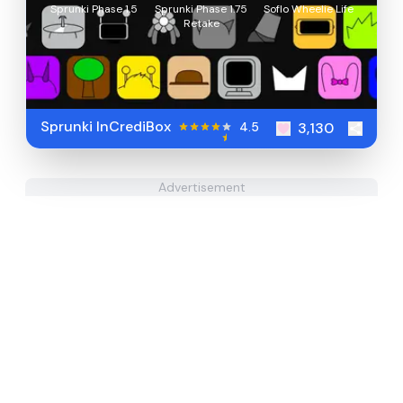
Sprunki Phase 1.5
Sprunki Phase 1.75
Soflo Wheelie Life
Retake
Sprunki InCrediBox
4.5
3,130
Advertisement