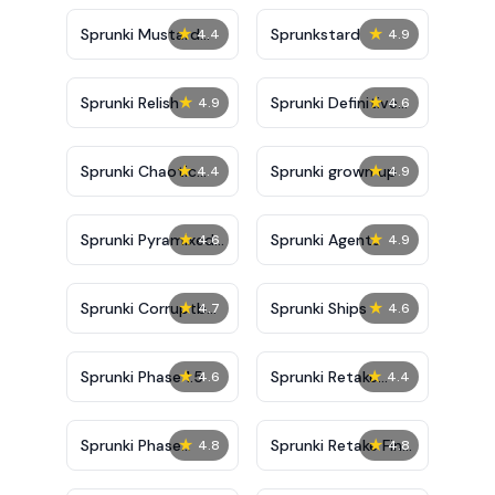
★
★
Sprunki Mustard
Sprunkstard
4.4
4.9
Phase 2
★
★
Sprunki Relish
Sprunki Definitive
4.9
4.6
Phase 7
★
★
Sprunki Chaotic
Sprunki grown up
4.4
4.9
Good
★
★
Sprunki Pyramixed
Sprunki Agents
4.6
4.9
0.9
★
★
Sprunki Corruptbox
Sprunki Ships
4.7
4.6
5
★
★
Sprunki Phase 1.5
Sprunki Retake
4.6
4.4
Bonus
★
★
Sprunki Phase
Sprunki Retake Final
4.8
4.8
10000
Update