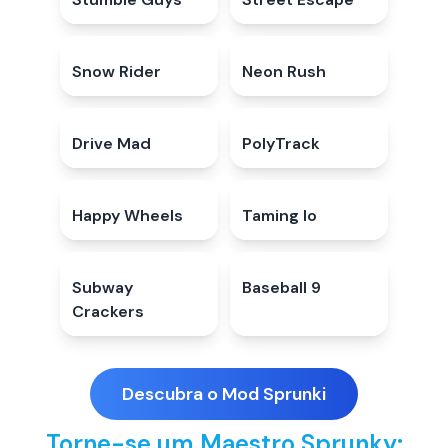
Snow Rider
3.9
★
Neon Rush
5.0
★
Drive Mad
4.7
★
PolyTrack
4.7
★
Happy Wheels
4.6
★
Taming Io
5.0
★
Subway
4.7
★
Baseball 9
4.3
★
Crackers
Descubra o Mod Sprunki
Torne-se um Maestro Sprunky: