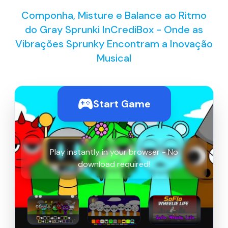
Componha, Misture e Balance ao Ritmo
do Gray Sprunki InCrediBox - Onde as
Vibrações Sprunky Encontram a Inovação
Musical
Start Game
Play instantly in your browser - No
download required!