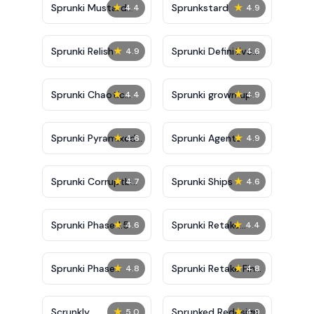
★
★
Sprunki Mustard
Sprunkstard
4.4
4.9
Phase 2
★
★
Sprunki Relish
Sprunki Definitive
4.9
4.6
Phase 7
★
★
Sprunki Chaotic
Sprunki grown up
4.4
4.9
Good
★
★
Sprunki Pyramixed
Sprunki Agents
4.6
4.9
0.9
★
★
Sprunki Corruptbox
Sprunki Ships
4.7
4.6
5
★
★
Sprunki Phase 1.5
Sprunki Retake
4.6
4.4
Bonus
★
★
Sprunki Phase
Sprunki Retake Final
4.8
4.8
10000
Update
★
★
Scrunkly
Sprunked Redesign
5.0
4.9