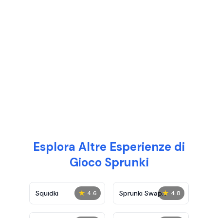
Esplora Altre Esperienze di
Gioco Sprunki
★
★
Squidki
Sprunki Swap
4.6
4.8
Showcase