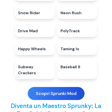
Snow Rider
3.9
★
Neon Rush
5.0
★
Drive Mad
4.7
★
PolyTrack
4.7
★
Happy Wheels
4.6
★
Taming Io
5.0
★
Subway
4.7
★
Baseball 9
4.3
★
Crackers
Scopri Sprunki Mod
Diventa un Maestro Sprunky: La