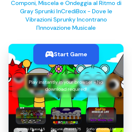
Componi, Miscela e Ondeggia al Ritmo di
Gray Sprunki InCrediBox - Dove le
Vibrazioni Sprunky Incontrano
l'Innovazione Musicale
Start Game
Play instantly in your browser - No
download required!
Sprunki Phase 1.5
Sprunki Phase 1.75
Soflo Wheelie Life