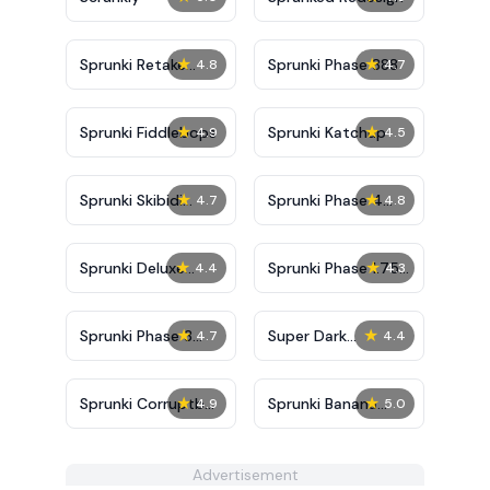
★
★
Sprunki Retake
Sprunki Phase 888
4.8
4.7
Deluxe
★
★
Sprunki Fiddlebops
Sprunki Katchup
4.9
4.5
★
★
Sprunki Skibidi
Sprunki Phase 4
4.7
4.8
Toilet
Definitive
★
★
Sprunki Deluxe
Sprunki Phase 1.75
4.4
4.3
Retake
Retake
★
★
Sprunki Phase 3
Super Dark
4.7
4.4
Definitive
Deception
★
★
Sprunki Corruptbox
Sprunki Banana
4.9
5.0
2
Porridge Remix
Advertisement