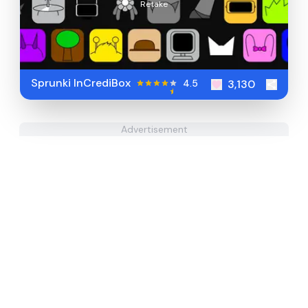
Retake
Sprunki InCrediBox
4.5
3,130
Advertisement