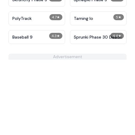
4.7
★
5
★
PolyTrack
Taming Io
4.3
★
4.4
★
Baseball 9
Sprunki Phase 30 Death
Advertisement