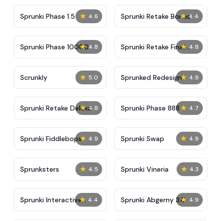
★
★
Sprunki Phase 1.5
Sprunki Retake Bonus
4.6
4.4
★
★
Sprunki Phase 10000
Sprunki Retake Final
4.8
4.8
Update
★
★
Scrunkly
Sprunked Redesign
5.0
4.9
★
★
Sprunki Retake Deluxe
Sprunki Phase 888
4.8
4.7
★
★
Sprunki Fiddlebops
Sprunki Swap
4.9
4.9
★
★
Sprunksters
Sprunki Vineria
4.5
4.3
★
★
Sprunki Interactive
Sprunki Abgerny 3.0
4.4
4.9
Tunner