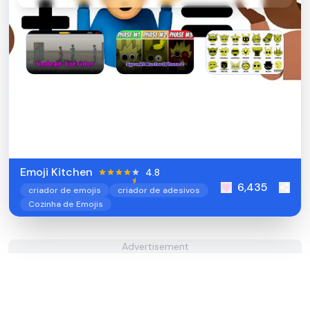
Undead Corridor
Sprunki Mustard
Sprunkstard
Phase 2
Emoji Kitchen
4.8
6,435
criador de emojis
criador de adesivos
Cozinha de Emojis
Advertisement