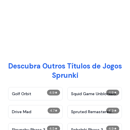
Descubra Outros Títulos de Jogos
Sprunki
4.9
★
4.8
★
Golf Orbit
Squid Game Unblocked
4.7
★
4.9
★
Drive Mad
Spruted Remastered
Alternative Phase 2
4.5
★
4.9
★
Skrunchy Phase 3
Sphelpki Phase 3