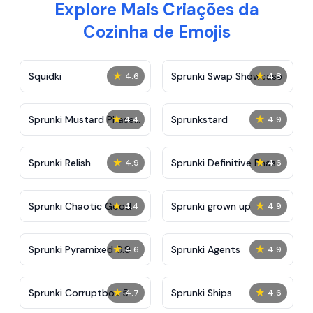
Explore Mais Criações da
Cozinha de Emojis
★
★
Squidki
Sprunki Swap Showcase
4.6
4.8
★
★
Sprunki Mustard Phase
Sprunkstard
4.4
4.9
2
★
★
Sprunki Relish
Sprunki Definitive Phase
4.9
4.6
7
★
★
Sprunki Chaotic Good
Sprunki grown up
4.4
4.9
★
★
Sprunki Pyramixed 0.9
Sprunki Agents
4.6
4.9
★
★
Sprunki Corruptbox 5
Sprunki Ships
4.7
4.6