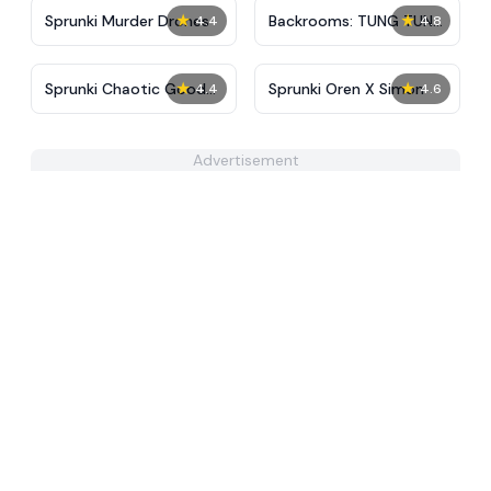
★
★
Sprunki Murder Drones
Backrooms: TUNG TUNG
4.4
4.8
TUNG SAUR
★
★
Sprunki Chaotic Good
Sprunki Oren X Simon
4.4
4.6
Cute
Advertisement