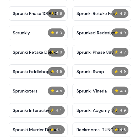
★
★
Sprunki Phase 10000
Sprunki Retake Final
4.8
4.8
Update
★
★
Scrunkly
Sprunked Redesign
5.0
4.9
★
★
Sprunki Retake Deluxe
Sprunki Phase 888
4.8
4.7
★
★
Sprunki Fiddlebops
Sprunki Swap
4.9
4.9
★
★
Sprunksters
Sprunki Vineria
4.5
4.3
★
★
Sprunki Interactive
Sprunki Abgerny 3.0
4.4
4.9
Tunner
★
★
Sprunki Murder Drones
Backrooms: TUNG TUNG
4.4
4.8
TUNG SAUR