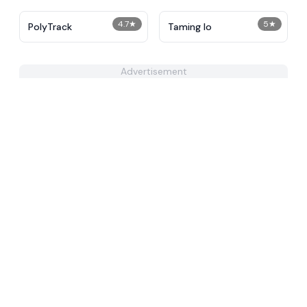
4.7
★
5
★
PolyTrack
Taming Io
Advertisement