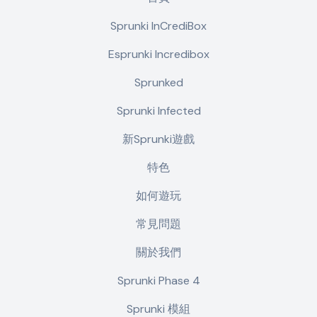
Sprunki InCrediBox
Esprunki Incredibox
Sprunked
Sprunki Infected
新Sprunki遊戲
特色
如何遊玩
常見問題
關於我們
Sprunki Phase 4
Sprunki 模組