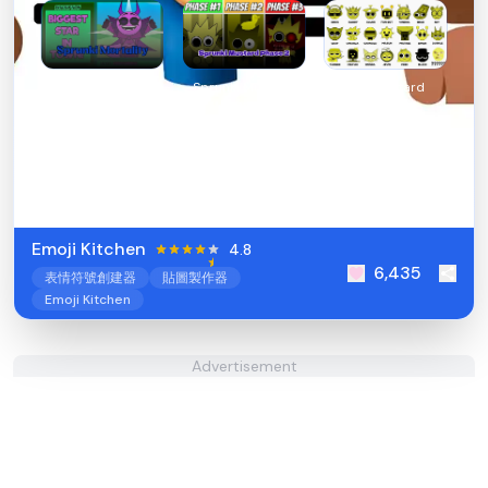
Sprunki Mortality
Sprunki Mustard
Sprunkstard
Phase 2
Emoji Kitchen
4.8
6,435
表情符號創建器
貼圖製作器
Emoji Kitchen
Advertisement