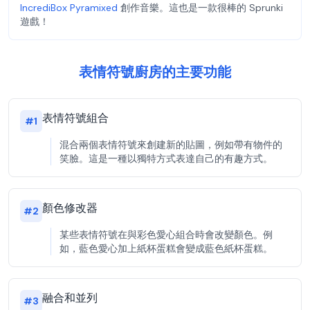
IncrediBox Pyramixed
創作音樂。這也是一款很棒的 Sprunki
遊戲！
表情符號廚房的主要功能
表情符號組合
#
1
混合兩個表情符號來創建新的貼圖，例如帶有物件的
笑臉。這是一種以獨特方式表達自己的有趣方式。
顏色修改器
#
2
某些表情符號在與彩色愛心組合時會改變顏色。例
如，藍色愛心加上紙杯蛋糕會變成藍色紙杯蛋糕。
融合和並列
#
3