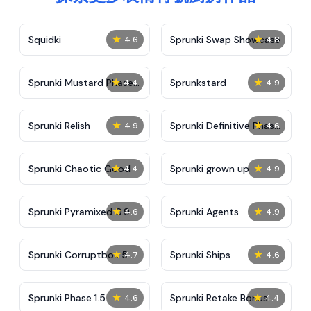
★
★
Squidki
Sprunki Swap Showcase
4.6
4.8
★
★
Sprunki Mustard Phase
Sprunkstard
4.4
4.9
2
★
★
Sprunki Relish
Sprunki Definitive Phase
4.9
4.6
7
★
★
Sprunki Chaotic Good
Sprunki grown up
4.4
4.9
★
★
Sprunki Pyramixed 0.9
Sprunki Agents
4.6
4.9
★
★
Sprunki Corruptbox 5
Sprunki Ships
4.7
4.6
★
★
Sprunki Phase 1.5
Sprunki Retake Bonus
4.6
4.4