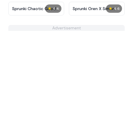
★
★
Sprunki Chaotic Good
Sprunki Oren X Simon
4.4
4.6
Cute
Advertisement