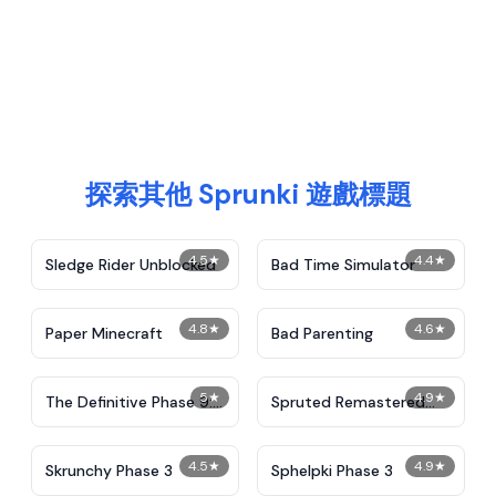
探索其他 Sprunki 遊戲標題
4.5
★
4.4
★
Sledge Rider Unblocked
Bad Time Simulator
4.8
★
4.6
★
Paper Minecraft
Bad Parenting
5
★
4.9
★
The Definitive Phase 9:
Spruted Remastered
Demolition
Alternative Phase 2
4.5
★
4.9
★
Skrunchy Phase 3
Sphelpki Phase 3