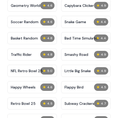
★
★
Geometry World
Capybara Clicker
4.6
4.9
★
★
Soccer Random
Snake Game
4.6
4.4
★
★
Basket Random
Bad Time Simulator
4.8
4.4
★
★
Traffic Rider
Smashy Road
4.8
4.9
★
★
NFL Retro Bowl 25
Little Big Snake
5.0
4.9
★
★
Happy Wheels
Flappy Bird
4.6
4.5
★
★
Retro Bowl 25
Subway Crackers
4.5
4.7