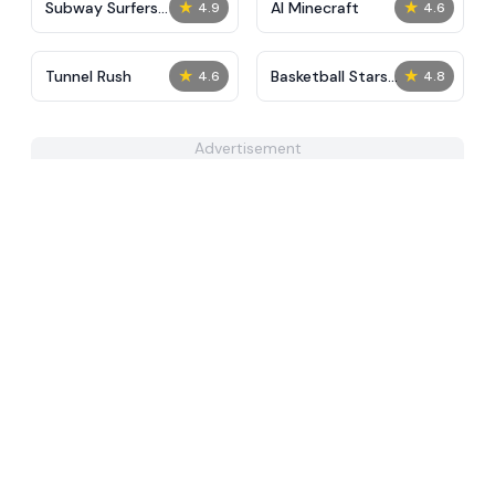
★
★
Subway Surfers
AI Minecraft
4.9
4.6
Unblocked
★
★
Tunnel Rush
Basketball Stars
4.6
4.8
Unblocked
Advertisement