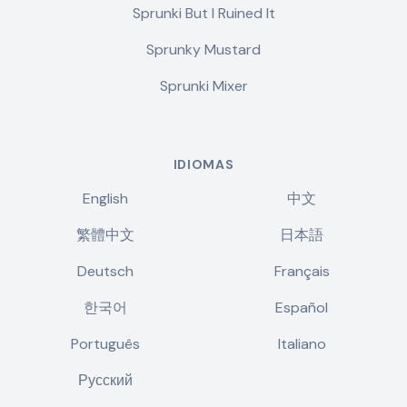
Sprunki But I Ruined It
Sprunky Mustard
Sprunki Mixer
IDIOMAS
English
中文
繁體中文
日本語
Deutsch
Français
한국어
Español
Português
Italiano
Русский