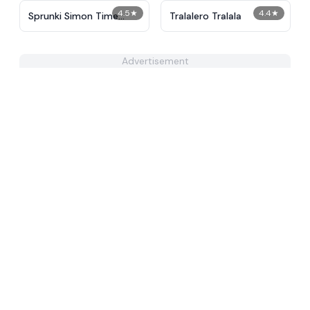
4.5
★
4.4
★
Sprunki Simon Time
Tralalero Tralala
PHASE 3
Advertisement