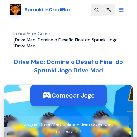
Sprunki InCrediBox
Change langu
Início
/
Retro Game
Drive Mad: Domine o Desafio Final do Sprunki Jogo
/
Drive Mad
Drive Mad: Domine o Desafio Final do
Sprunki Jogo Drive Mad
Começar Jogo
Jogue Drive Mad online - Sem download
necessário!