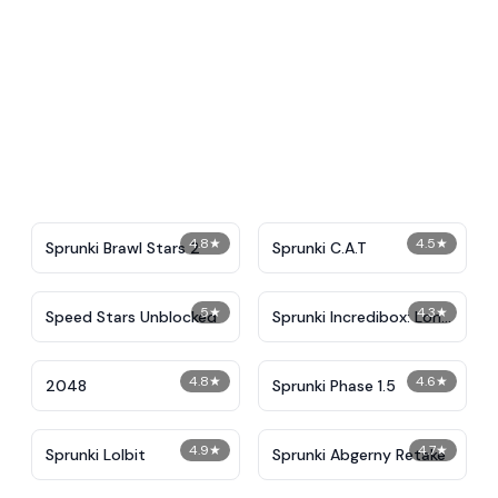
4.8
★
4.5
★
Sprunki Brawl Stars 2
Sprunki C.A.T
5
★
4.3
★
Speed Stars Unblocked
Sprunki Incredibox: Long
Hand
4.8
★
4.6
★
2048
Sprunki Phase 1.5
4.9
★
4.7
★
Sprunki Lolbit
Sprunki Abgerny Retake