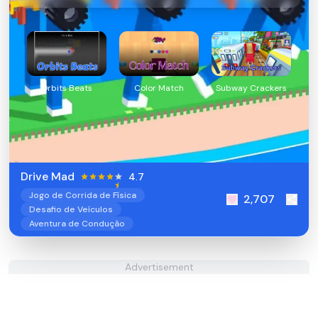
Orbits Beats
Color Match
Subway Crackers
Drive Mad
4.7
Jogo de Corrida de Física
2,707
Desafio de Veículos
Aventura de Condução
Advertisement