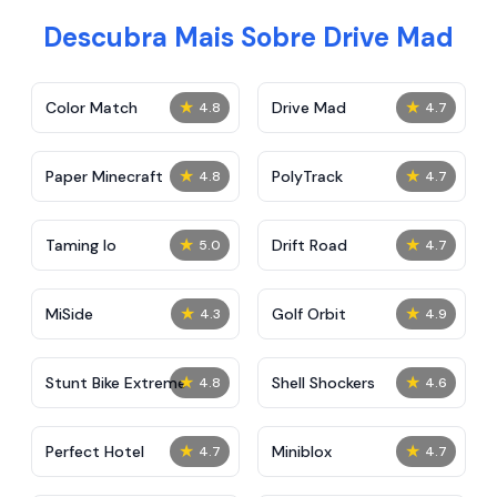
Descubra Mais Sobre Drive Mad
★
★
Color Match
Drive Mad
4.8
4.7
★
★
Paper Minecraft
PolyTrack
4.8
4.7
★
★
Taming Io
Drift Road
5.0
4.7
★
★
MiSide
Golf Orbit
4.3
4.9
★
★
Stunt Bike Extreme
Shell Shockers
4.8
4.6
★
★
Perfect Hotel
Miniblox
4.7
4.7