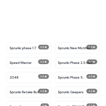
4.8
★
4.4
★
Sprunki phase 1.7
Sprunki New Motifed
4.8
★
4.7
★
​​Speed Master
Sprunki Phase 2.5 but
Different
4.8
★
4.6
★
2048
Sprunki Phase 5
Improve Version
4.8
★
4.6
★
Sprunki Retake But
Sprunki Geepers
Hands
5
★
4.5
★