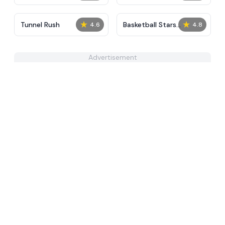
Unblocked
★
★
Tunnel Rush
Basketball Stars
4.6
4.8
Unblocked
Advertisement