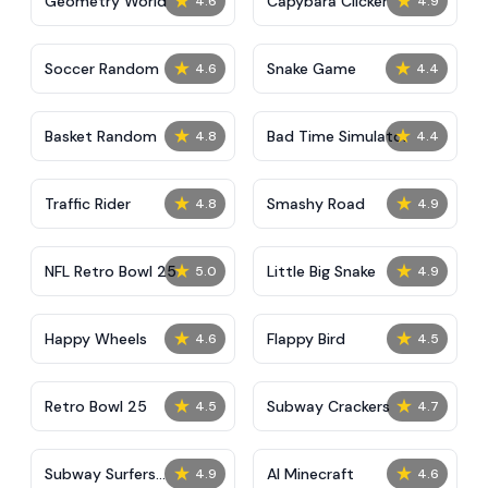
★
★
Geometry World
Capybara Clicker
4.6
4.9
★
★
Soccer Random
Snake Game
4.6
4.4
★
★
Basket Random
Bad Time Simulator
4.8
4.4
★
★
Traffic Rider
Smashy Road
4.8
4.9
★
★
NFL Retro Bowl 25
Little Big Snake
5.0
4.9
★
★
Happy Wheels
Flappy Bird
4.6
4.5
★
★
Retro Bowl 25
Subway Crackers
4.5
4.7
★
★
Subway Surfers
AI Minecraft
4.9
4.6