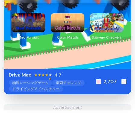
Mad Pursuit
Color Match
Subway Crackers
Drive Mad
4.7
2,707
物理レーシングゲーム
車両チャレンジ
ドライビングアドベンチャー
Advertisement