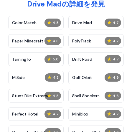
Drive Madの詳細を発見
★
★
Color Match
Drive Mad
4.8
4.7
★
★
Paper Minecraft
PolyTrack
4.8
4.7
★
★
Taming Io
Drift Road
5.0
4.7
★
★
MiSide
Golf Orbit
4.3
4.9
★
★
Stunt Bike Extreme
Shell Shockers
4.8
4.6
★
★
Perfect Hotel
Miniblox
4.7
4.7