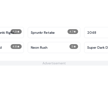
4.9
★
4.7
★
nki Right
Sprunkr Retake
2048
4.8
★
5
★
d
Neon Rush
Super Dark 
Advertisement