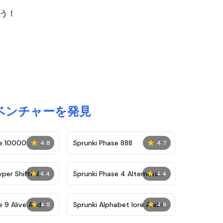
ょう！
ドベンチャーを発見
★
★
se 10000
Sprunki Phase 888
4.8
4.7
★
★
yper Shifted
Sprunki Phase 4 Alternate
4.4
4.4
Edition
★
★
e 9 Alive And
Sprunki Alphabet lore Arabic
4.5
4.6
Phase 3