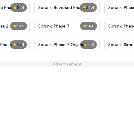
★
★
ve Phase 9
Sprunki Reversed Phase 3
Sprunki Phas
4.6
4.4
Definitive
Shifted
★
★
se 2
Sprunki Phase 7
Sprunki Phase
5.0
4.8
(Fanmade)
★
★
 Phase 4 But
Sprunki Phase 7 Original
Sprunki Sim
4.4
4.9
Advertisement