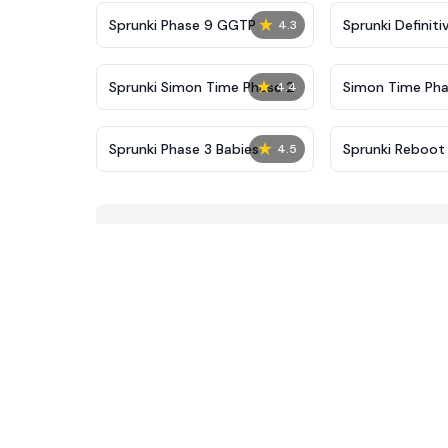
★
Sprunki Phase 9 GGTP
Sprunki Definiti
4.3
New
★
Sprunki Simon Time Phase 2
Simon Time Pha
4.4
★
Sprunki Phase 3 Babies
Sprunki Reboot
4.5
All Alive