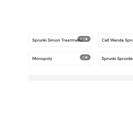
4.7
★
Sprunki Simon Treatment
Call Wenda Spru
Now
5
★
Monopoly
Sprunki Sproide