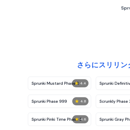
Sp
さらにスリリング
★
Sprunki Mustard Phase 2
Sprunki Definiti
4.4
★
Sprunki Phase 999
Scrunkly Phase 
4.8
★
Sprunki Pinki Time Phase 3
Sprunki Gray Ph
4.6