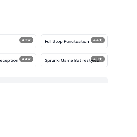
4.8
★
4.4
★
Full Stop Punctuation
4.4
★
4.8
★
Deception
Sprunki Game But restyled