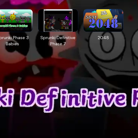
prunki Phase 3
Sprunki Definitive
2048
Babies
Phase 7