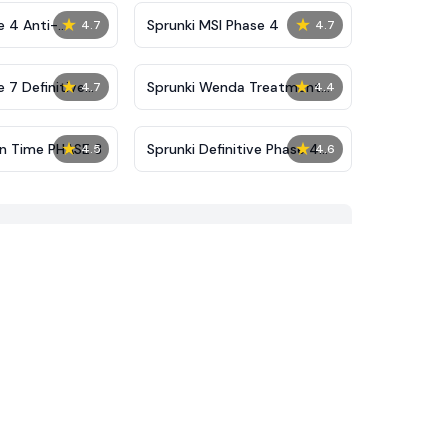
★
★
e 4 Anti-
Sprunki MSI Phase 4
4.7
4.7
★
★
 7 Definitive
Sprunki Wenda Treatment
4.7
4.4
Phase 40
★
★
on Time PHASE 3
Sprunki Definitive Phase 4
4.5
4.6
Reupload