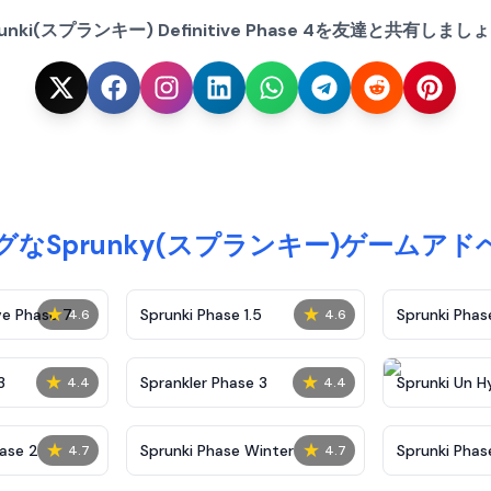
runki(スプランキー) Definitive Phase 4を友達と共有しまし
なSprunky(スプランキー)ゲームア
★
★
ve Phase 7
Sprunki Phase 1.5
Sprunki Pha
4.6
4.6
★
★
3
Sprankler Phase 3
Sprunki Un H
4.4
4.4
Phase 4
★
★
ase 2
Sprunki Phase Winter
Sprunki Phas
4.7
4.7
Malediction