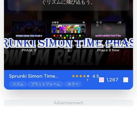
ぐリズムに飛び込もう。
Sprunki Simon Time
Sprunki Gray Phase
Sprunki Definitive
PHASE 3
2
Phase 9 New
Sprunki Simon Time
4.5
1,267
PHASE 3
リズム
プラットフォーム
ホラー
Advertisement