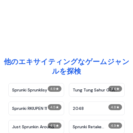
他のエキサイティングなゲームジャン
ルを探検
4.9
★
4.4
★
Sprunki Sprunklisy
Tung Tung Sahur GTA
Miami
4.5
★
4.8
★
Sprunki RKIUPEN 11
2048
4.8
★
4.9
★
Just Sprunkin Around
Sprunki Retake
Remastered