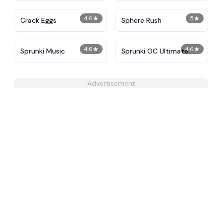
4.6
★
5
★
Crack Eggs
Sphere Rush
4.6
★
4.6
★
Sprunki Music
Sprunki OC Ultimate
Advertisement