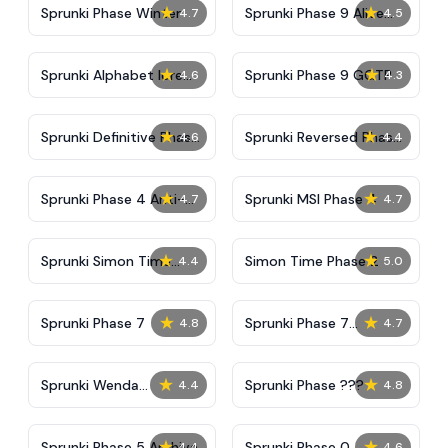
★
★
Sprunki Phase Winter
Sprunki Phase 9 Alive
4.7
4.5
And Malediction
★
★
Sprunki Alphabet lore
Sprunki Phase 9 GGTP
4.6
4.3
Arabic Phase 3
★
★
Sprunki Definitive Phase
Sprunki Reversed Phase
4.6
4.4
9 New
3 Definitive
★
★
Sprunki Phase 4 Anti-
Sprunki MSI Phase 4
4.7
4.7
Shifted
★
★
Sprunki Simon Time
Simon Time Phase 2
4.4
5.0
Phase 2
★
★
Sprunki Phase 7
Sprunki Phase 7
4.8
4.7
Definitive (Fanmade)
★
★
Sprunki Wenda
Sprunki Phase ???
4.4
4.8
Treatment Phase 40
★
★
Sprunki Phase 5 Archive
Sprunki Phase 0
4.4
4.6