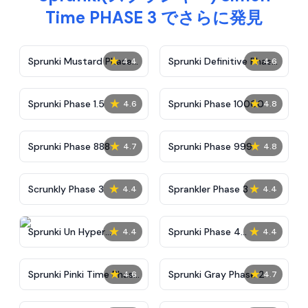
Time PHASE 3 でさらに発見
★
★
Sprunki Mustard Phase
Sprunki Definitive Phase
4.4
4.6
2
7
★
★
Sprunki Phase 1.5
Sprunki Phase 10000
4.6
4.8
★
★
Sprunki Phase 888
Sprunki Phase 999
4.7
4.8
★
★
Scrunkly Phase 3
Sprankler Phase 3
4.4
4.4
★
★
Sprunki Un Hyper
Sprunki Phase 4
4.4
4.4
Shifted Phase 4
Alternate Edition
★
★
Sprunki Pinki Time Phase
Sprunki Gray Phase 2
4.6
4.7
3