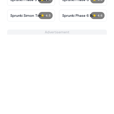
★
★
Sprunki Simon Time
Sprunki Phase 6 But
4.5
4.6
PHASE 3
Alive
Advertisement