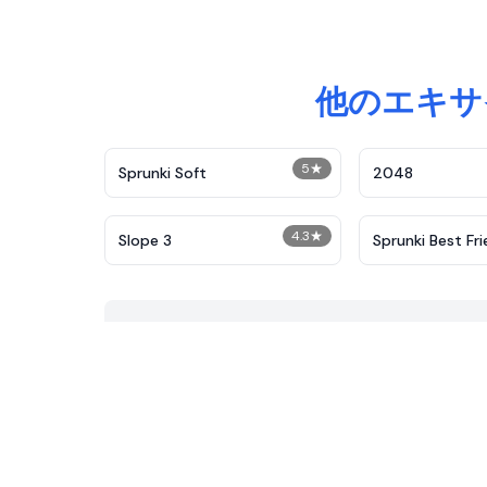
他のエキサ
5
★
Sprunki Soft
2048
4.3
★
Slope 3
Sprunki Best Fr
Slaughter