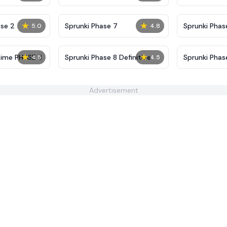
Definitive
Shifted
★
★
se 2
Sprunki Phase 7
Sprunki Phase
5.0
4.8
(Fanmade)
★
★
Time PHASE 3
Sprunki Phase 8 Definitive
Sprunki Pha
4.5
4.5
Advertisement