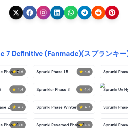
ase 7 Definitive (Fanmade)(スプ
★
★
ve Phase 7
Sprunki Phase 1.5
Sprunki Pha
4.6
4.6
★
★
3
Sprankler Phase 3
Sprunki Un H
4.4
4.4
Phase 4
★
★
ase 2
Sprunki Phase Winter
Sprunki Phas
4.7
4.7
Malediction
★
★
ve Phase 9
Sprunki Reversed Phase 3
Sprunki Phas
4.6
4.4