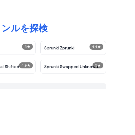
ャンルを探検
5
★
4.4
★
Sprunki Zprunki
4.9
★
5
★
al Shifted
Sprunki Swapped Unknown