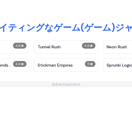
イティングなゲーム(ゲーム)ジ
4.8
★
4.6
★
Tunnel Rush
Neon Rush
4.4
★
5
★
iends
Stickman Empires
Sprunki Logic
Advertisement