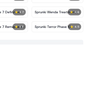
★
★
 7 Definitive
Sprunki Wenda Treatment
4.7
4.4
Phase 40
★
★
se 7 Remastered
Sprunki Terror Phase 10
4.8
4.5