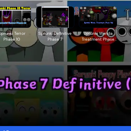
Sprunki Terror
Sprunki Definitive
Sprunki Wenda
Phase 10
Phase 7
Treatment Phase
40