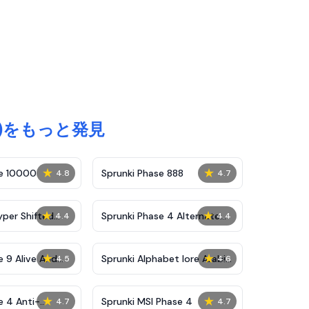
ランキー)をもっと発見
★
★
se 10000
Sprunki Phase 888
4.8
4.7
★
★
yper Shifted
Sprunki Phase 4 Alternate
4.4
4.4
Edition
★
★
e 9 Alive And
Sprunki Alphabet lore Arabic
4.5
4.6
Phase 3
★
★
e 4 Anti-
Sprunki MSI Phase 4
4.7
4.7