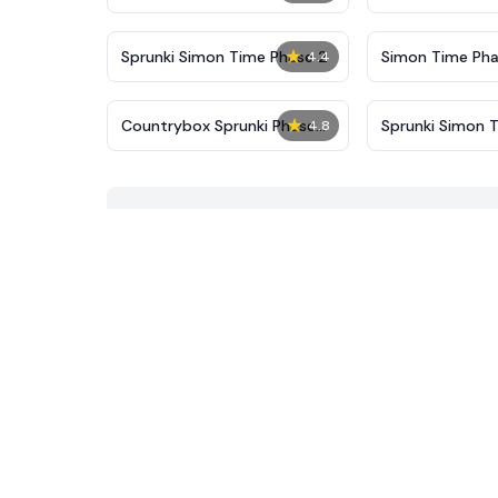
New
★
Sprunki Simon Time Phase 2
Simon Time Pha
4.4
★
Countrybox Sprunki Phase
Sprunki Simon 
4.8
777