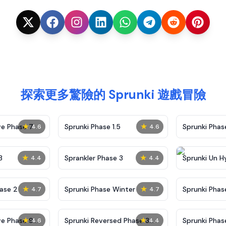
探索更多驚險的 Sprunki 遊戲冒險
★
★
ve Phase 7
Sprunki Phase 1.5
Sprunki Pha
4.6
4.6
★
★
3
Sprankler Phase 3
Sprunki Un H
4.4
4.4
Phase 4
★
★
ase 2
Sprunki Phase Winter
Sprunki Phas
4.7
4.7
Malediction
★
★
ve Phase 9
Sprunki Reversed Phase 3
Sprunki Phas
4.6
4.4