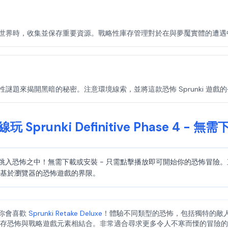
se 4 令人難忘的世界時，收集並保存重要資源。戰略性庫存管理對於在與夢魘實體的
se 4 中的挑戰性謎題來揭開黑暗的秘密。注意環境線索，並將這款恐怖 Sprunki
玩 Sprunki Definitive Phase 4 - 無
Phase 4 立即跳入恐怖之中！無需下載或安裝 - 只需點擊播放即可開始你
破了基於瀏覽器的恐怖遊戲的界限。
怖感，你會喜歡
Sprunki Retake Deluxe
！體驗不同類型的恐怖，包括獨特的敵
它將生存恐怖與戰略遊戲元素相結合。非常適合尋求更多令人不寒而慄的冒險