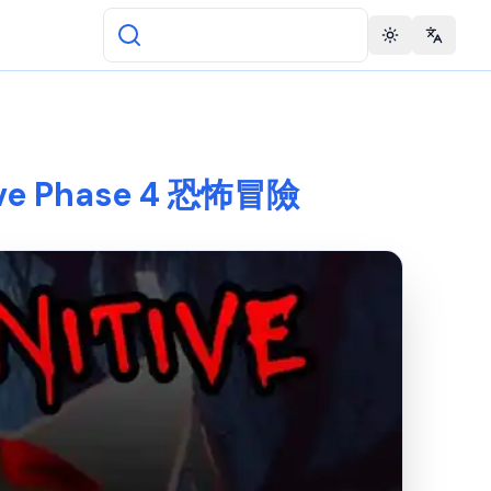
Toggle theme
Change 
tive Phase 4 恐怖冒險