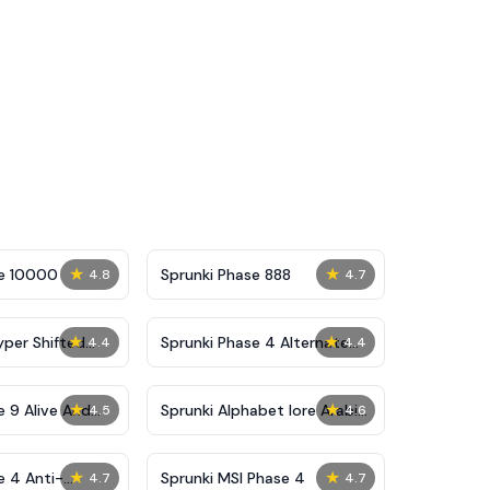
★
★
se 10000
Sprunki Phase 888
4.8
4.7
★
★
yper Shifted
Sprunki Phase 4 Alternate
4.4
4.4
Edition
★
★
e 9 Alive And
Sprunki Alphabet lore Arabic
4.5
4.6
Phase 3
★
★
e 4 Anti-
Sprunki MSI Phase 4
4.7
4.7