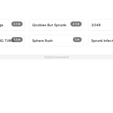
4.5
★
4.5
★
ge
Qoobies But Sprunki
2048
4.8
★
5
★
NG TUNG
Sphere Rush
Sprunk Infec
Advertisement