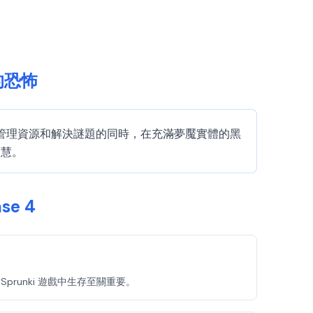
新的恐怖
法相結合。在管理資源和解決謎題的同時，在充滿夢魘實體的黑
智慧。
se 4
 Sprunki 遊戲中生存至關重要。