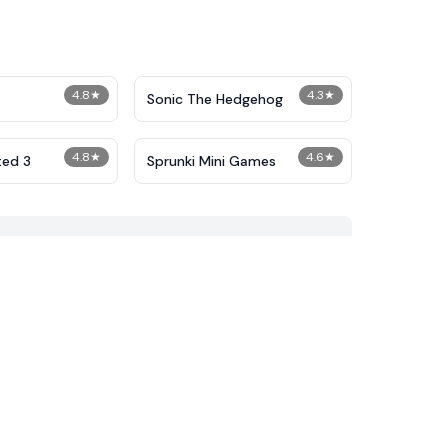
4.8
★
4.3
★
Sonic The Hedgehog
4.8
★
4.6
★
ted 3
Sprunki Mini Games