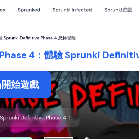
Box
Sprunked
Sprunki Infected
Sprunki遊戲
體驗 Sprunki Definitive Phase 4 恐怖冒險
ve Phase 4：體驗 Sprunki Defini
開始遊戲
ki Definitive Phase 4！