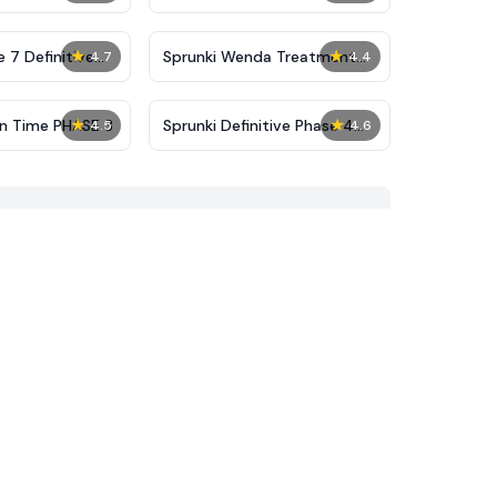
★
★
 7 Definitive
Sprunki Wenda Treatment
4.7
4.4
Phase 40
★
★
on Time PHASE 3
Sprunki Definitive Phase 4
4.5
4.6
Reupload