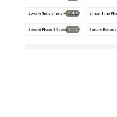
New
★
Sprunki Simon Time Phase 2
Simon Time Pha
4.4
★
Sprunki Phase 3 Babies
Sprunki Reboot
4.5
All Alive