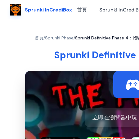
Sprunki InCrediBox
首頁
Sprunki InCredi
首頁
/
Sprunki Phase
/
Sprunki Definitive Phase 4：
Sprunki Definiti
立即在瀏覽器中玩 Sprun