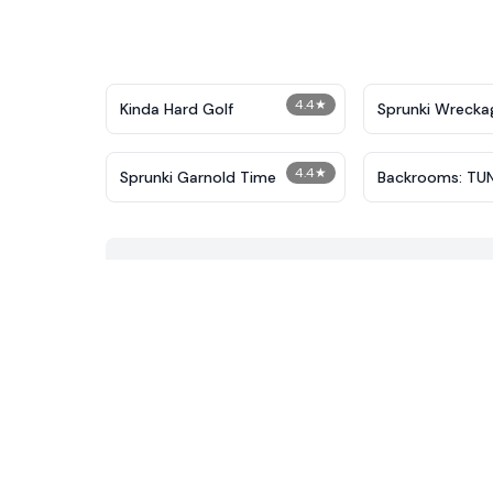
4.4
★
Kinda Hard Golf
Sprunki Wrecka
4.4
★
Sprunki Garnold Time
Backrooms: TU
TUNG SAUR