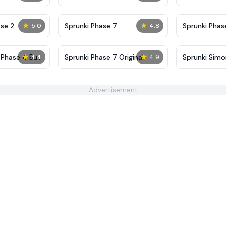
Definitive
Shifted
★
★
se 2
Sprunki Phase 7
Sprunki Phase
5.0
4.8
(Fanmade)
★
★
 Phase 4 But
Sprunki Phase 7 Original
Sprunki Sim
4.4
4.9
Advertisement